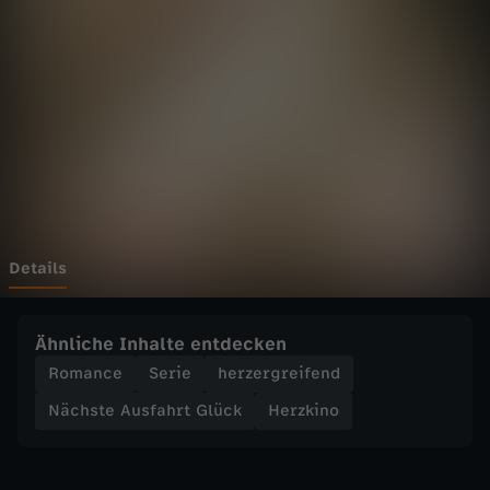
A
u
s
f
a
h
Details
r
Ähnliche Inhalte entdecken
t
Romance
Serie
herzergreifend
Nächste Ausfahrt Glück
Herzkino
G
l