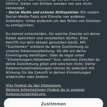
ZDFtivi. Daten von Dritten werden von uns nicht
S
Das ZDF
verwendet.
• Social Media und externe Drittsysteme:
Wir nutzen
ZDF Unternehmen
t
Social-Media-Tools und Dienste von anderen
Anbietern. Unter anderem um das Teilen von Inhalten
Karriere
zu ermöglichen.
ö
Presseportal
Du kannst entscheiden, für welche Zwecke wir deine
ZDF goes Schule
Daten speichern und verarbeiten dürfen. Dies
t
betrifft nur dein aktuell genutztes Gerät. Mit
Werbefernsehen
"Zustimmen" erklärst du deine Zustimmung zu
z
unserer Datenverarbeitung, für die wir deine
Mainzelmännchen
Einwilligung benötigen. Oder du legst unter
"Einstellungen/Ablehnen" fest, welchen Zwecken du
n
deine Zustimmung gibst und welchen nicht. Deine
Datenschutzeinstellungen kannst du jederzeit mit
Wirkung für die Zukunft in deinen Einstellungen
e
widerrufen oder ändern.
r
Hier findest du das Impressum.
Partner
Weitere Informationen findest du in unserer
Datenschutzerklärung.
u
Zustimmen