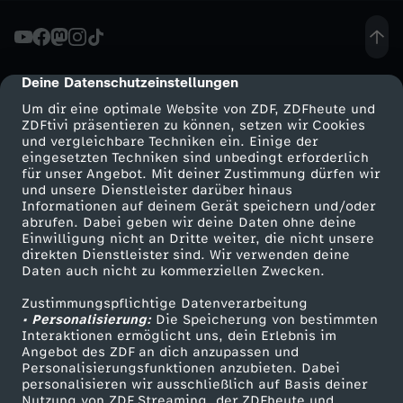
ü
c
Deine Datenschutzeinstellungen
cmp-dialog-description
Um dir eine optimale Website von ZDF, ZDFheute und
k
ZDFtivi präsentieren zu können, setzen wir Cookies
und vergleichbare Techniken ein. Einige der
eingesetzten Techniken sind unbedingt erforderlich
-
für unser Angebot. Mit deiner Zustimmung dürfen wir
Mehr ZDF
Service
und unsere Dienstleister darüber hinaus
E
Informationen auf deinem Gerät speichern und/oder
ZDF-Apps
ZDFmitreden
abrufen. Dabei geben wir deine Daten ohne deine
Einwilligung nicht an Dritte weiter, die nicht unsere
r
Smart TV
Kontakt zum ZDF
direkten Dienstleister sind. Wir verwenden deine
Daten auch nicht zu kommerziellen Zwecken.
ZDFtext
Tickets
n
Zustimmungspflichtige Datenverarbeitung
Livestreams
Zuschauerservice
• Personalisierung:
Die Speicherung von bestimmten
s
Sendungen A-Z
Hilfe
Interaktionen ermöglicht uns, dein Erlebnis im
Angebot des ZDF an dich anzupassen und
TV-Programm
Personalisierungsfunktionen anzubieten. Dabei
t
personalisieren wir ausschließlich auf Basis deiner
Nutzung von ZDF Streaming, der ZDFheute und