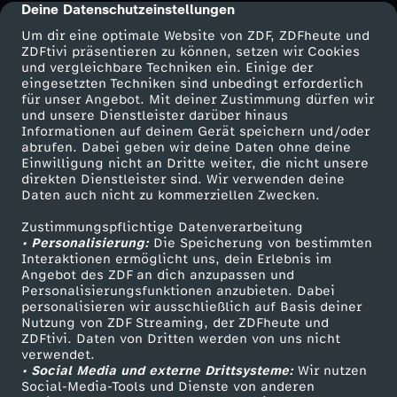
Deine Datenschutzeinstellungen
cmp-dialog-description
Um dir eine optimale Website von ZDF, ZDFheute und
ZDFtivi präsentieren zu können, setzen wir Cookies
und vergleichbare Techniken ein. Einige der
eingesetzten Techniken sind unbedingt erforderlich
für unser Angebot. Mit deiner Zustimmung dürfen wir
Mehr ZDF
Service
und unsere Dienstleister darüber hinaus
Informationen auf deinem Gerät speichern und/oder
ZDF-Apps
ZDFmitreden
abrufen. Dabei geben wir deine Daten ohne deine
Einwilligung nicht an Dritte weiter, die nicht unsere
Smart TV
Kontakt zum ZDF
direkten Dienstleister sind. Wir verwenden deine
Daten auch nicht zu kommerziellen Zwecken.
ZDFtext
Tickets
Zustimmungspflichtige Datenverarbeitung
Livestreams
Zuschauerservice
• Personalisierung:
Die Speicherung von bestimmten
Sendungen A-Z
Hilfe
Interaktionen ermöglicht uns, dein Erlebnis im
Angebot des ZDF an dich anzupassen und
TV-Programm
Personalisierungsfunktionen anzubieten. Dabei
personalisieren wir ausschließlich auf Basis deiner
Nutzung von ZDF Streaming, der ZDFheute und
ZDFtivi. Daten von Dritten werden von uns nicht
Das ZDF
verwendet.
• Social Media und externe Drittsysteme:
Wir nutzen
ZDF Unternehmen
Social-Media-Tools und Dienste von anderen