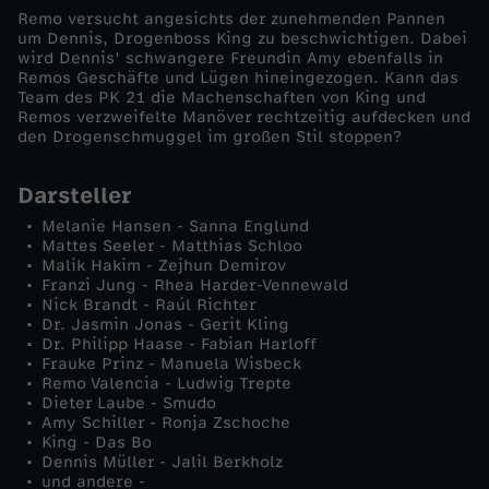
Remo versucht angesichts der zunehmenden Pannen
D
um Dennis, Drogenboss King zu beschwichtigen. Dabei
wird Dennis' schwangere Freundin Amy ebenfalls in
Remos Geschäfte und Lügen hineingezogen. Kann das
r
Team des PK 21 die Machenschaften von King und
Remos verzweifelte Manöver rechtzeitig aufdecken und
den Drogenschmuggel im großen Stil stoppen?
e
Darsteller
c
Melanie Hansen - Sanna Englund
Mattes Seeler - Matthias Schloo
k
Malik Hakim - Zejhun Demirov
Franzi Jung - Rhea Harder-Vennewald
i
Nick Brandt - Raúl Richter
Dr. Jasmin Jonas - Gerit Kling
Dr. Philipp Haase - Fabian Harloff
g
Frauke Prinz - Manuela Wisbeck
Remo Valencia - Ludwig Trepte
Dieter Laube - Smudo
e
Amy Schiller - Ronja Zschoche
King - Das Bo
r
Dennis Müller - Jalil Berkholz
und andere -