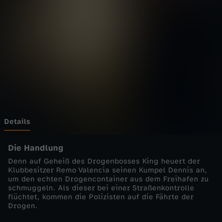
a
f
e
n
k
a
Details
n
Die Handlung
Denn auf Geheiß des Drogenbosses King heuert der
t
Klubbesitzer Remo Valencia seinen Kumpel Dennis an,
um den echten Drogencontainer aus dem Freihafen zu
schmuggeln. Als dieser bei einer Straßenkontrolle
e
flüchtet, kommen die Polizisten auf die Fährte der
Drogen.
-