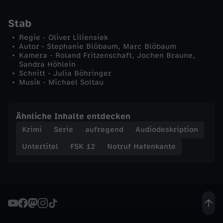
D
Stab
e
Regie - Oliver Liliensiek
Autor - Stephanie Blöbaum, Marc Blöbaum
Kamera - Roland Fritzenschaft, Jochen Braune,
a
Sandra Höhlein
Schnitt - Julia Böhringer
l
Musik - Michael Soltau
Ähnliche Inhalte entdecken
Krimi
Serie
aufregend
Audiodeskription
Untertitel
FSK 12
Notruf Hafenkante