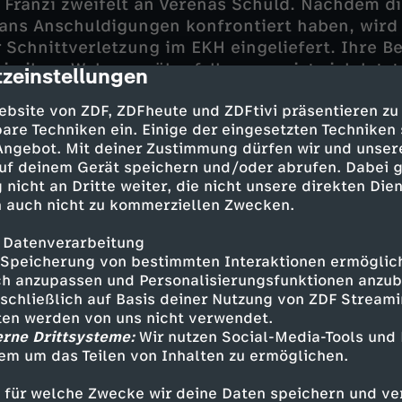
n Franzi zweifelt an Verenas Schuld. Nachdem di
ns Anschuldigungen konfrontiert haben, wird 
r Schnittverletzung im EKH eingeliefert. Ihre 
in ihrer Wohnung überfallen, erweist sich letzt
zeinstellungen
cription
g.
ebsite von ZDF, ZDFheute und ZDFtivi präsentieren zu
are Techniken ein. Einige der eingesetzten Techniken
gen Verena spricht, bleibt Franzi hartnäckig. D
 Angebot. Mit deiner Zustimmung dürfen wir und unser
andersetzungen zwischen Hans und Franzi. Als 
uf deinem Gerät speichern und/oder abrufen. Dabei 
sich Verenas Bruder Jakob bereits auf die Suc
 nicht an Dritte weiter, die nicht unsere direkten Dien
m diesen zur Rechenschaft zu ziehen, versuch
 auch nicht zu kommerziellen Zwecken.
am, das Schlimmste zu verhindern und Jakob v
r zu bewahren.
 Datenverarbeitung
Speicherung von bestimmten Interaktionen ermöglicht
h anzupassen und Personalisierungsfunktionen anzub
sschließlich auf Basis deiner Nutzung von ZDF Stream
tten werden von uns nicht verwendet.
erne Drittsysteme:
Wir nutzen Social-Media-Tools und
em um das Teilen von Inhalten zu ermöglichen.
en - Sanna Englund
r - Matthias Schloo
 für welche Zwecke wir deine Daten speichern und ver
- Rhea Harder-Vennewald