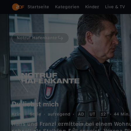
Startseite
Kategorien
Kinder
Live & TV
Notruf Hafenkante
Du liebst mich
Krimi
Serie
aufregend
AD
UT
12
44 Min.
Hans und Franzi ermitteln bei einem Wohn