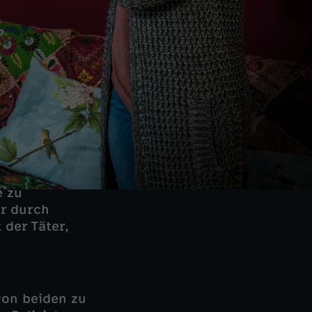
e zu
er durch
 der Täter,
von beiden zu