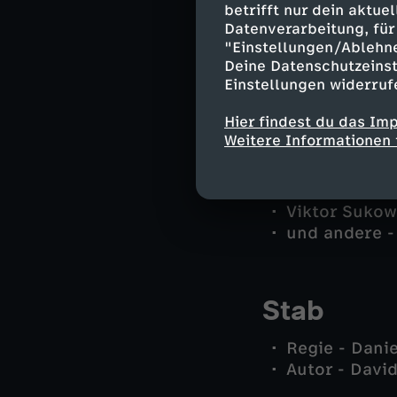
betrifft nur dein aktu
Hans Mohr - 
Datenverarbeitung, für 
Wolf Haller 
"Einstellungen/Ablehn
Wolle - Hara
Deine Datenschutzeinst
Dr. Jasmin Jo
Einstellungen widerruf
Dr. Philipp H
Hier findest du das Im
Frauke Prinz
Weitere Informationen 
Verena Riwa 
Roman Goldt
Jakob Riwa -
Viktor Sukow
und andere -
Stab
Regie - Dani
Autor - Davi