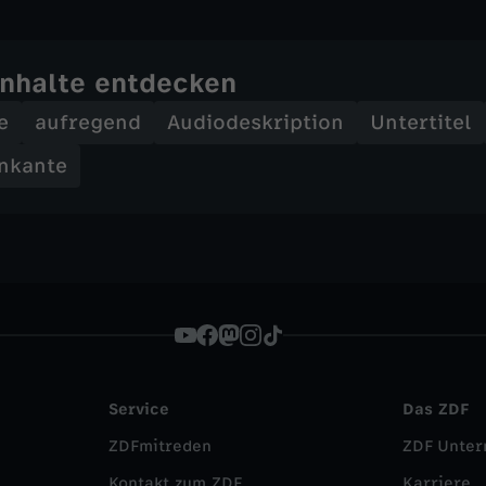
Inhalte entdecken
e
aufregend
Audiodeskription
Untertitel
nkante
Service
Das ZDF
ZDFmitreden
ZDF Unte
Kontakt zum ZDF
Karriere