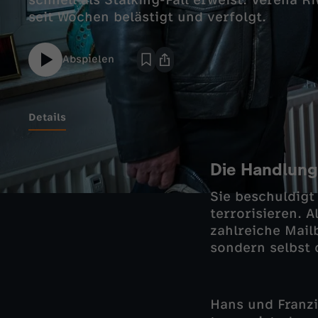
schnell als Stalking-Fall erweist. Verena 
seit Wochen belästigt und verfolgt.
Abspielen
Details
Die Handlung
Sie beschuldigt
terrorisieren. A
zahlreiche Mail
sondern selbst d
Hans und Franzi