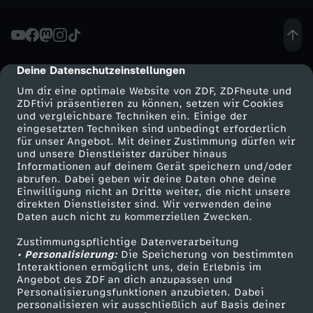
Deine Datenschutzeinstellungen
cmp-dialog-description
Um dir eine optimale Website von ZDF, ZDFheute und
ZDFtivi präsentieren zu können, setzen wir Cookies
und vergleichbare Techniken ein. Einige der
eingesetzten Techniken sind unbedingt erforderlich
für unser Angebot. Mit deiner Zustimmung dürfen wir
Mehr ZDF
Service
und unsere Dienstleister darüber hinaus
Informationen auf deinem Gerät speichern und/oder
ZDF-Apps
ZDFmitreden
abrufen. Dabei geben wir deine Daten ohne deine
Einwilligung nicht an Dritte weiter, die nicht unsere
Smart TV
Kontakt zum ZDF
direkten Dienstleister sind. Wir verwenden deine
Daten auch nicht zu kommerziellen Zwecken.
ZDFtext
Tickets
Zustimmungspflichtige Datenverarbeitung
Livestreams
Zuschauerservice
• Personalisierung:
Die Speicherung von bestimmten
Sendungen A-Z
Hilfe
Interaktionen ermöglicht uns, dein Erlebnis im
Angebot des ZDF an dich anzupassen und
TV-Programm
Personalisierungsfunktionen anzubieten. Dabei
personalisieren wir ausschließlich auf Basis deiner