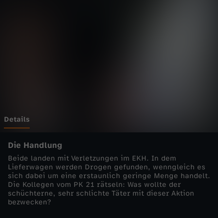
a
f
e
n
k
a
Details
n
Die Handlung
Beide landen mit Verletzungen im EKH. In dem
t
Lieferwagen werden Drogen gefunden, wenngleich es
sich dabei um eine erstaunlich geringe Menge handelt.
Die Kollegen vom PK 21 rätseln: Was wollte der
e
schüchterne, sehr schlichte Täter mit dieser Aktion
bezwecken?
-