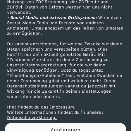
Nutzung von ZDF Streaming, der ZDFheute und
ZDFtivi. Daten von Dritten werden von uns nicht
Das ZDF
verwendet.
• Social Media und externe Drittsysteme:
Wir nutzen
ZDF Unternehmen
Social-Media-Tools und Dienste von anderen
Anbietern. Unter anderem um das Teilen von Inhalten
Karriere
zu ermöglichen.
Presseportal
Du kannst entscheiden, für welche Zwecke wir deine
ZDF goes Schule
Daten speichern und verarbeiten dürfen. Dies
betrifft nur dein aktuell genutztes Gerät. Mit
Werbefernsehen
"Zustimmen" erklärst du deine Zustimmung zu
unserer Datenverarbeitung, für die wir deine
Mainzelmännchen
Einwilligung benötigen. Oder du legst unter
"Einstellungen/Ablehnen" fest, welchen Zwecken du
deine Zustimmung gibst und welchen nicht. Deine
Datenschutzeinstellungen kannst du jederzeit mit
Wirkung für die Zukunft in deinen Einstellungen
widerrufen oder ändern.
Hier findest du das Impressum.
Partner
Weitere Informationen findest du in unserer
Datenschutzerklärung.
Zustimmen