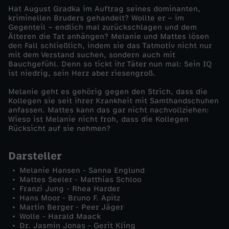
Hat August Gradka im Auftrag seines dominanten,
D
kriminellen Bruders gehandelt? Wollte er – im
Gegenteil – endlich mal zurückschlagen und dem
Älteren die Tat anhängen? Melanie und Mattes lösen
u
den Fall schließlich, indem sie das Tatmotiv nicht nur
mit dem Verstand suchen, sondern auch mit
Bauchgefühl. Denn so tickt ihr Täter nun mal: Sein IQ
m
ist niedrig, sein Herz aber riesengroß.
m
Melanie geht es gehörig gegen den Strich, dass die
Kollegen sie seit ihrer Krankheit mit Samthandschuhen
anfassen. Mattes kann das gar nicht nachvollziehen:
e
Wieso ist Melanie nicht froh, dass die Kollegen
Rücksicht auf sie nehmen?
r
Darsteller
A
Melanie Hansen - Sanna Englund
Mattes Seeler - Matthias Schloo
Franzi Jung - Rhea Harder
u
Hans Moor - Bruno F. Apitz
Martin Berger - Peer Jäger
g
Wolle - Harald Maack
Dr. Jasmin Jonas - Gerit Kling