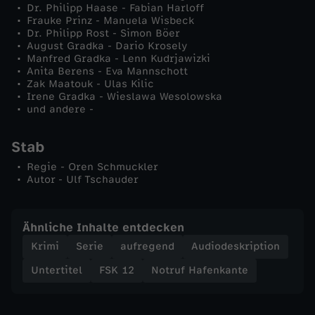
Dr. Philipp Haase - Fabian Harloff
u
Frauke Prinz - Manuela Wisbeck
Dr. Philipp Rost - Simon Böer
August Gradka - Dario Krosely
s
Manfred Gradka - Lenn Kudrjawizki
Anita Berens - Eva Mannschott
t
Zak Maatouk - Ulas Kilic
Irene Gradka - Wieslawa Wesolowska
und andere -
Stab
Regie - Oren Schmuckler
Autor - Ulf Tschauder
Ähnliche Inhalte entdecken
Krimi
Serie
aufregend
Audiodeskription
Untertitel
FSK 12
Notruf Hafenkante