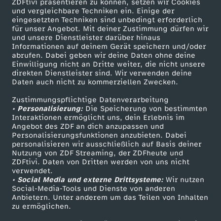
g
ZDFtivi präsentieren zu können, setzen wir Cookies
und vergleichbare Techniken ein. Einige der
eingesetzten Techniken sind unbedingt erforderlich
für unser Angebot. Mit deiner Zustimmung dürfen wir
Mehr ZDF
Service
und unsere Dienstleister darüber hinaus
Informationen auf deinem Gerät speichern und/oder
ZDF-Apps
ZDFmitreden
abrufen. Dabei geben wir deine Daten ohne deine
Einwilligung nicht an Dritte weiter, die nicht unsere
Smart TV
Kontakt zum ZDF
direkten Dienstleister sind. Wir verwenden deine
Daten auch nicht zu kommerziellen Zwecken.
ZDFtext
Tickets
Zustimmungspflichtige Datenverarbeitung
Livestreams
Zuschauerservice
• Personalisierung:
Die Speicherung von bestimmten
Sendungen A-Z
Hilfe
Interaktionen ermöglicht uns, dein Erlebnis im
Angebot des ZDF an dich anzupassen und
TV-Programm
Personalisierungsfunktionen anzubieten. Dabei
personalisieren wir ausschließlich auf Basis deiner
Nutzung von ZDF Streaming, der ZDFheute und
ZDFtivi. Daten von Dritten werden von uns nicht
Das ZDF
verwendet.
• Social Media und externe Drittsysteme:
Wir nutzen
ZDF Unternehmen
Social-Media-Tools und Dienste von anderen
Anbietern. Unter anderem um das Teilen von Inhalten
Karriere
zu ermöglichen.
Presseportal