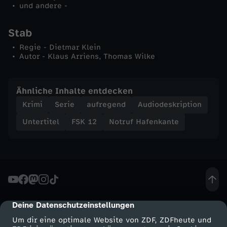
und andere -
t
Stab
s
Regie - Dietmar Klein
Autor - Klaus Arriens, Thomas Wilke
c
h
Ähnliche Inhalte entdecken
Krimi
Serie
aufregend
Audiodeskription
e
Untertitel
FSK 12
Notruf Hafenkante
i
d
u
n
Deine Datenschutzeinstellungen
cmp-dialog-description
Um dir eine optimale Website von ZDF, ZDFheute und