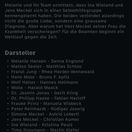
Melanie und ihr Team ermitteln, dass Ina Wieland und
E
Jens Meckel sich in einer Selbsthilfegruppe
kennengelernt haben. Die beiden verbindet allerdings
nicht die große Liebe, sondern eine grausame
i
Diagnose. Aber warum hat Herr Meckel seiner Frau die
Krankheit verschwiegen? Für die Beamten beginnt ein
Wettlauf gegen die Zeit.
n
Darsteller
s
Melanie Hansen - Sanna Englund
Mattes Seeler - Matthias Schloo
a
Franzi Jung - Rhea Harder-Vennewald
Hans Moor - Bruno F. Apitz
m
Wolf Haller - Hannes Hellmann
Wolle - Harald Maack
Dr. Jasmin Jonas - Gerit Kling
e
Dr. Philipp Haase - Fabian Harloff
Frauke Prinz - Manuela Wisbeck
Peter Reinhardt - Rüdiger Joswig
E
Simone Meckel - Astrid Leberti
Jens Meckel - Christian Aumer
n
Ina Wieland - Kristina Pauls
Timo Kroymann - Martin Kiefer