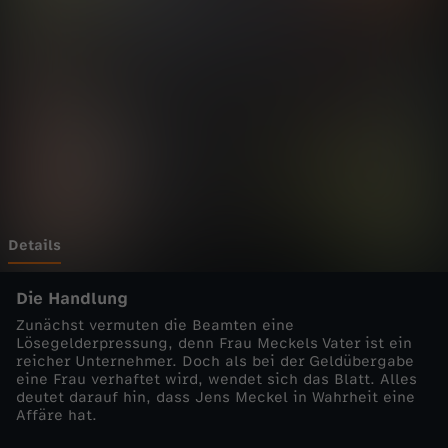
a
f
e
n
k
a
Details
n
Die Handlung
Zunächst vermuten die Beamten eine
t
Lösegelderpressung, denn Frau Meckels Vater ist ein
reicher Unternehmer. Doch als bei der Geldübergabe
eine Frau verhaftet wird, wendet sich das Blatt. Alles
e
deutet darauf hin, dass Jens Meckel in Wahrheit eine
Affäre hat.
-