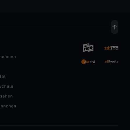
rnehmen
tal
Schule
nsehen
ännchen