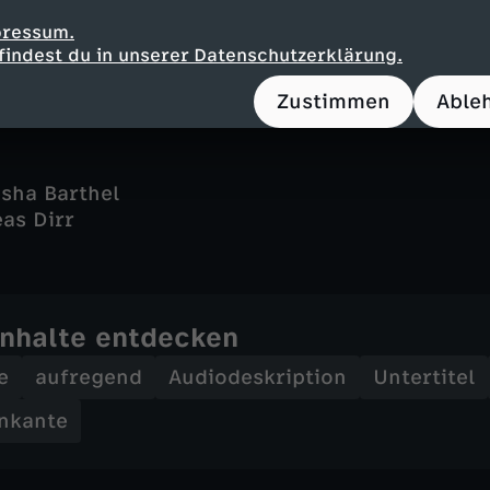
g - Michael Witte
pressum.
findest du in unserer Datenschutzerklärung.
Zustimmen
Able
esha Barthel
eas Dirr
Inhalte entdecken
e
aufregend
Audiodeskription
Untertitel
nkante