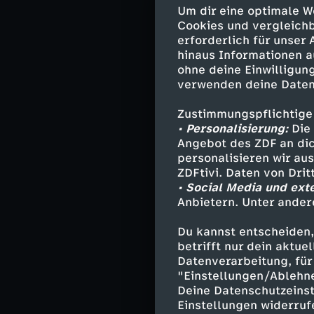
Wettlauf gegen 
Um dir eine optimale W
Drogengeld und 
Cookies und vergleichb
ausfindig zu ma
erforderlich für unser
hinaus Informationen a
ohne deine Einwilligung
verwenden deine Daten
Darsteller
Zustimmungspflichtige
Melanie Hans
• Personalisierung:
Die 
Angebot des ZDF an dic
Mattes Seele
personalisieren wir au
Franzi Jung 
ZDFtivi. Daten von Dri
Hans Moor - 
• Social Media und ext
Wolf Haller 
Anbietern. Unter ander
Wolle - Hara
Dr. Jasmin Jo
Du kannst entscheiden,
Dr. Philipp H
betrifft nur dein aktu
Datenverarbeitung, für 
Josefine Hal
"Einstellungen/Ablehn
Lars Reents 
Deine Datenschutzeinst
Mads Groß - 
Einstellungen widerruf
Sören Lund -