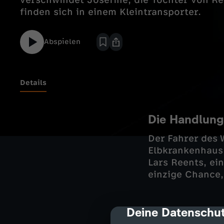
verschwindet Josefine, die Tochter von Re
finden sich in einem Kleintransporter.
Abspielen
Details
Die Handlung
Der Fahrer des 
Elbkrankenhaus 
Lars Reents, ei
einzige Chance,
Deine Datenschut
cmp-dialog-des
Für die Beamten