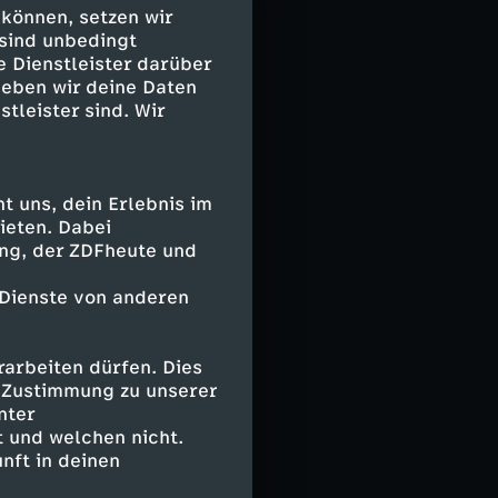
ivitäten um
 können, setzen wir
l, um den Ort
 sind unbedingt
.
e Dienstleister darüber
geben wir deine Daten
stleister sind. Wir
 uns, dein Erlebnis im
ieten. Dabei
ing, der ZDFheute und
 Dienste von anderen
arbeiten dürfen. Dies
e Zustimmung zu unserer
nter
 und welchen nicht.
nft in deinen