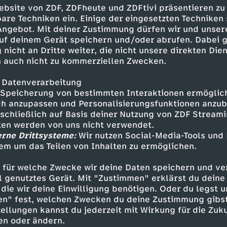
die Zeit. In einem Geflecht aus kriminellen Akt
ebsite von ZDF, ZDFheute und ZDFtivi präsentieren zu
Kokain nutzen Haller und sein Team alle Mitte
are Techniken ein. Einige der eingesetzten Techniken
chen, an dem Josefine gefangen gehalten wird
 Angebot. Mit deiner Zustimmung dürfen wir und unser
uf deinem Gerät speichern und/oder abrufen. Dabei 
 nicht an Dritte weiter, die nicht unsere direkten Dien
 auch nicht zu kommerziellen Zwecken.
 Datenverarbeitung
en - Sanna Englund
Speicherung von bestimmten Interaktionen ermöglicht
h anzupassen und Personalisierungsfunktionen anzub
r - Matthias Schloo
sschließlich auf Basis deiner Nutzung von ZDF Stream
- Rhea Harder-Vennewald
tten werden von uns nicht verwendet.
Bruno F. Apitz
erne Drittsysteme:
Wir nutzen Social-Media-Tools und
- Hannes Hellmann
em um das Teilen von Inhalten zu ermöglichen.
ld Maack
nas - Gerit Kling
 für welche Zwecke wir deine Daten speichern und ver
aase - Fabian Harloff
ell genutztes Gerät. Mit "Zustimmen" erklärst du dein
die wir deine Einwilligung benötigen. Oder du legst u
ler - Marie Rönnebeck
en" fest, welchen Zwecken du deine Zustimmung gibst
- Antonio Wannek
ellungen kannst du jederzeit mit Wirkung für die Zuku
Nils Dörgeloh
en oder ändern.
 Maximilian Diehle