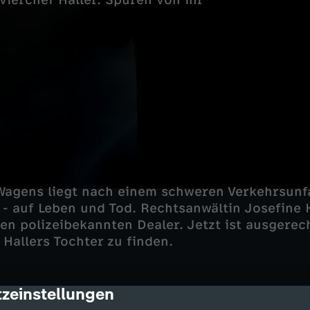
vierchef Haller. Spuren von ihr
Wagens liegt nach einem schweren Verkehrsunfa
- auf Leben und Tod. Rechtsanwältin Josefine Ha
nen polizeibekannten Dealer. Jetzt ist ausgerec
 Hallers Tochter zu finden.
zeinstellungen
cription
 im PK 21 wird die Suche nach Hallers Tochter