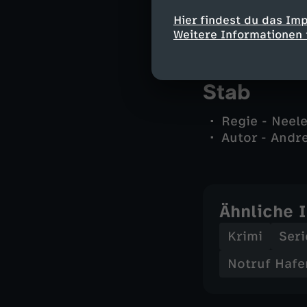
Gregor Ludwi
Hier findest du das Im
und andere -
Weitere Informationen 
Stab
Regie - Neel
Autor - Andr
Ähnliche 
Krimi
Seri
Notruf Hafe