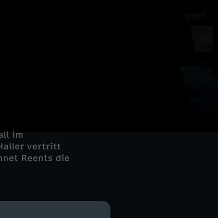
ll im
ller vertritt
hnet Reents die
 Josefine zum