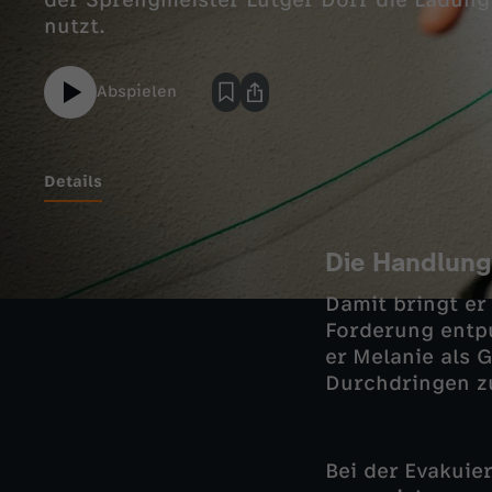
der Sprengmeister Lutger Dörr die Ladung 
nutzt.
Abspielen
Details
Die Handlung
Damit bringt er
Forderung entpup
er Melanie als 
Durchdringen z
Bei der Evakuie