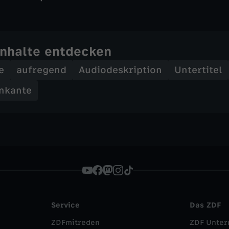
Inhalte entdecken
e
aufregend
Audiodeskription
Untertitel
nkante
Service
Das ZDF
ZDFmitreden
ZDF Unte