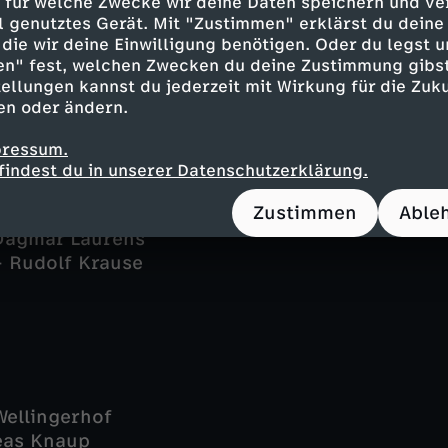
 für welche Zwecke wir deine Daten speichern und ver
- Serhat Cokgezen
ell genutztes Gerät. Mit "Zustimmen" erklärst du dein
die wir deine Einwilligung benötigen. Oder du legst u
- Hannes Hellmann
en" fest, welchen Zwecken du deine Zustimmung gibst
ld Maack
ellungen kannst du jederzeit mit Wirkung für die Zuku
aase - Fabian Harloff
en oder ändern.
- Sila Sahin
- Bruno Cathomas
pressum.
Isabel Schosnig
findest du in unserer Datenschutzerklärung.
Rouven David Israel
Zustimmen
Able
 Julia Jendroßek
Dagmar Laurens
 Rudolf Krause
Wellingerhof
eas Knaup