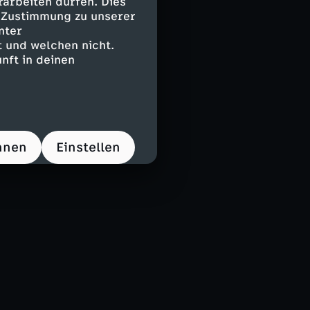
arbeiten dürfen. Dies
e Zustimmung zu unserer
nter
 und welchen nicht.
nft in deinen
hnen
Einstellen