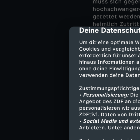
muss sich gege
hochschwangere
gerettet werden
heimlich Zutritt
Deine Datenschut
cmp-dialog-des
großen Story auf
worden sein, de
Um dir eine optimale W
Cookies und vergleichb
Während Kayra 
erforderlich für unser
nichts von der 
hinaus Informationen a
ohne deine Einwilligung
verschüttet. Me
verwenden deine Daten
Verzweiflung d
Schlimmeres zu
Zustimmungspflichtige
• Personalisierung:
Die 
Angebot des ZDF an dic
personalisieren wir au
Darsteller
ZDFtivi. Daten von Dri
• Social Media und ext
Melanie Hans
Anbietern. Unter ander
Mattes Seele
Claudia Fisc