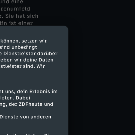
und eine
hrenumfeld
. Sie hat sich
in ist einer
r Müll entsorgt
 können, setzen wir
 sind unbedingt
bekommt sie
e Dienstleister darüber
engung
geben wir deine Daten
stleister sind. Wir
ls die
n, um
 uns, dein Erlebnis im
ieten. Dabei
ing, der ZDFheute und
 Dienste von anderen