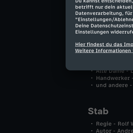
Du kannst entscheiden,
Tarik Coban 
betrifft nur dein aktu
Datenverarbeitung, für 
Wolf Haller 
"Einstellungen/Ablehn
Wolle - Hara
Deine Datenschutzeinst
Dr. Philipp H
Einstellungen widerruf
Kayra Coban 
Lutger Dörr 
Hier findest du das Im
Jana Dörr - 
Weitere Informationen 
Sven Gust - 
Inka Joost -
Alte Dame - 
Handwerker -
und andere -
Stab
Regie - Rolf 
Autor - Andr