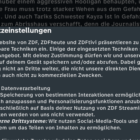
nüber einem aggressiven Hooligan behaupten, 
 Frau muss trotz starker Wehen aus dem Gefa
. Und auch Tariks Schwester Kayra ist in Gefahr
 zum Abrisshaus verschafft, denn die Journalist
zeinstellungen
cription
 der Spur. Auf dem Gelände soll illegal giftige
r durch die Sprengung versteckt werden soll.
ebsite von ZDF, ZDFheute und ZDFtivi präsentieren zu
are Techniken ein. Einige der eingesetzten Techniken
im Keller des Gebäudes nach Beweisen sucht, 
 Angebot. Mit deiner Zustimmung dürfen wir und unser
Gefahr über sich mit und wird bei einer Teilspr
uf deinem Gerät speichern und/oder abrufen. Dabei 
 nicht an Dritte weiter, die nicht unsere direkten Dien
lanie und Mattes bleibt nichts anderes übrig, a
 auch nicht zu kommerziellen Zwecken.
es gewaltbereiten Sprengmeisters zu ergründe
 verhindern.
 Datenverarbeitung
Speicherung von bestimmten Interaktionen ermöglicht
h anzupassen und Personalisierungsfunktionen anzub
sschließlich auf Basis deiner Nutzung von ZDF Stream
tten werden von uns nicht verwendet.
erne Drittsysteme:
Wir nutzen Social-Media-Tools und
en - Sanna Englund
em um das Teilen von Inhalten zu ermöglichen.
r - Matthias Schloo
her - Janette Rauch