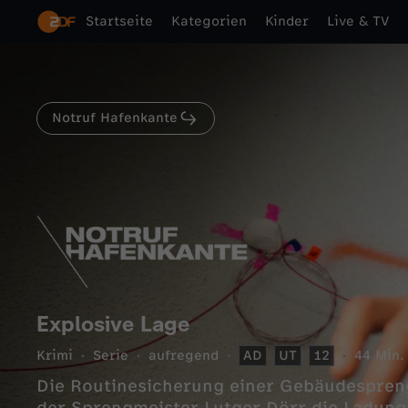
Startseite
Kategorien
Kinder
Live & TV
Notruf Hafenkante
Explosive Lage
Krimi
Serie
aufregend
AD
UT
12
44 Min.
Die Routinesicherung einer Gebäudespreng