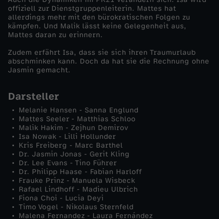
offiziell zur Dienstgruppenleiterin. Mattes hat
F
allerdings mehr mit den bürokratischen Folgen zu
kämpfen. Und Malik lässt keine Gelegenheit aus,
Mattes daran zu erinnern.
a
Zudem erfährt Isa, dass sie sich ihren Traumurlaub
abschminken kann. Doch da hat sie die Rechnung ohne
l
Jasmin gemacht.
s
Darsteller
Melanie Hansen - Sanna Englund
c
Mattes Seeler - Matthias Schloo
Malik Hakim - Zejhun Demirov
h
Isa Nowak - Lilli Hollunder
Kris Freiberg - Marc Barthel
Dr. Jasmin Jonas - Gerit Kling
e
Dr. Lee Evans - Tino Führer
Dr. Philipp Haase - Fabian Harloff
Frauke Prinz - Manuela Wisbeck
F
Rafael Lindhoff - Madieu Ulbrich
Fiona Choi - Lucia Deyi
r
Timo Vogel - Nikolaus Sternfeld
Malena Fernandez - Laura Fernández