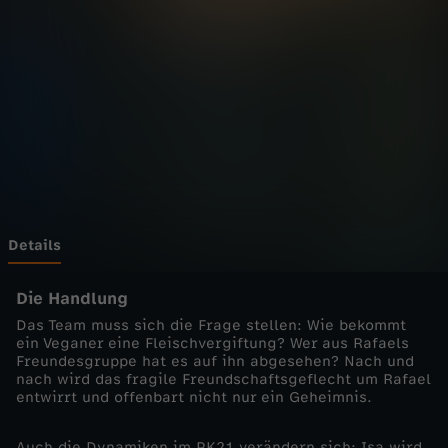
a
f
e
n
k
a
Details
n
Die Handlung
Das Team muss sich die Frage stellen: Wie bekommt
t
ein Veganer eine Fleischvergiftung? Wer aus Rafaels
Freundesgruppe hat es auf ihn abgesehen? Nach und
nach wird das fragile Freundschaftsgeflecht um Rafael
e
entwirrt und offenbart nicht nur ein Geheimnis.
-
Auch die Dynamiken im PK21 verändern sich: Isa wird