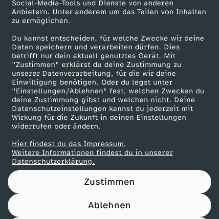
Social-Media-Tools und Dienste von anderen
Anbietern. Unter anderem um das Teilen von Inhalten
Karriere
zu ermöglichen.
Presseportal
Du kannst entscheiden, für welche Zwecke wir deine
ZDF goes Schule
Daten speichern und verarbeiten dürfen. Dies
betrifft nur dein aktuell genutztes Gerät. Mit
Werbefernsehen
"Zustimmen" erklärst du deine Zustimmung zu
unserer Datenverarbeitung, für die wir deine
Mainzelmännchen
Einwilligung benötigen. Oder du legst unter
"Einstellungen/Ablehnen" fest, welchen Zwecken du
deine Zustimmung gibst und welchen nicht. Deine
Datenschutzeinstellungen kannst du jederzeit mit
Wirkung für die Zukunft in deinen Einstellungen
widerrufen oder ändern.
Hier findest du das Impressum.
Partner
Weitere Informationen findest du in unserer
Datenschutzerklärung.
Zustimmen
Ablehnen
Nutzungsbedingungen
Datenschutz
Datenschutz-Einstellungen