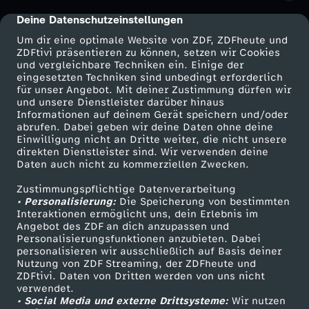
Deine Datenschutzeinstellungen
cmp-dialog-description
Um dir eine optimale Website von ZDF, ZDFheute und
ZDFtivi präsentieren zu können, setzen wir Cookies
und vergleichbare Techniken ein. Einige der
eingesetzten Techniken sind unbedingt erforderlich
für unser Angebot. Mit deiner Zustimmung dürfen wir
Mehr ZDF
Service
und unsere Dienstleister darüber hinaus
Informationen auf deinem Gerät speichern und/oder
ZDF-Apps
ZDFmitreden
abrufen. Dabei geben wir deine Daten ohne deine
Einwilligung nicht an Dritte weiter, die nicht unsere
Smart TV
Kontakt zum ZDF
direkten Dienstleister sind. Wir verwenden deine
Daten auch nicht zu kommerziellen Zwecken.
ZDFtext
Tickets
Zustimmungspflichtige Datenverarbeitung
Livestreams
Zuschauerservice
• Personalisierung:
Die Speicherung von bestimmten
Sendungen A-Z
Hilfe
Interaktionen ermöglicht uns, dein Erlebnis im
Angebot des ZDF an dich anzupassen und
TV-Programm
Personalisierungsfunktionen anzubieten. Dabei
personalisieren wir ausschließlich auf Basis deiner
Nutzung von ZDF Streaming, der ZDFheute und
ZDFtivi. Daten von Dritten werden von uns nicht
Das ZDF
verwendet.
• Social Media und externe Drittsysteme:
Wir nutzen
ZDF Unternehmen