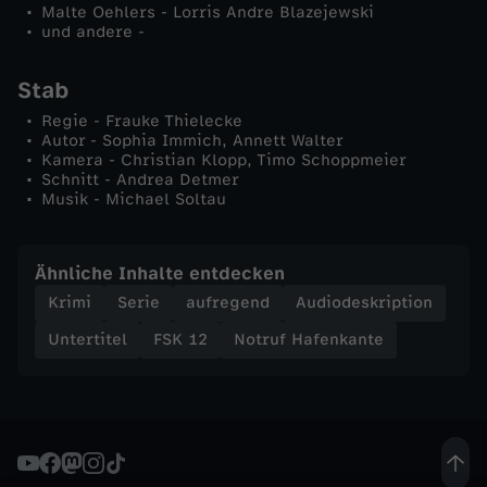
Malte Oehlers - Lorris Andre Blazejewski
e
und andere -
u
Stab
Regie - Frauke Thielecke
n
Autor - Sophia Immich, Annett Walter
Kamera - Christian Klopp, Timo Schoppmeier
d
Schnitt - Andrea Detmer
Musik - Michael Soltau
e
Ähnliche Inhalte entdecken
Krimi
Serie
aufregend
Audiodeskription
Untertitel
FSK 12
Notruf Hafenkante