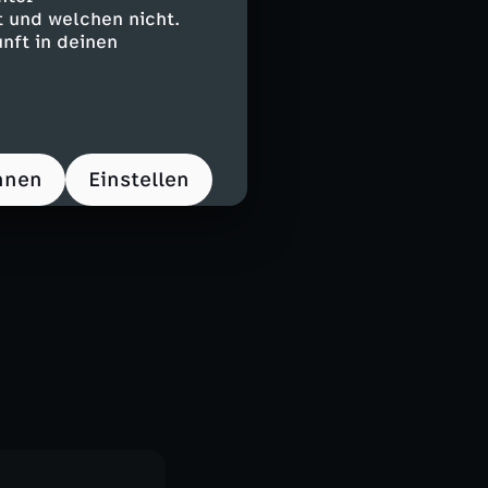
 und welchen nicht.
nft in deinen
hnen
Einstellen