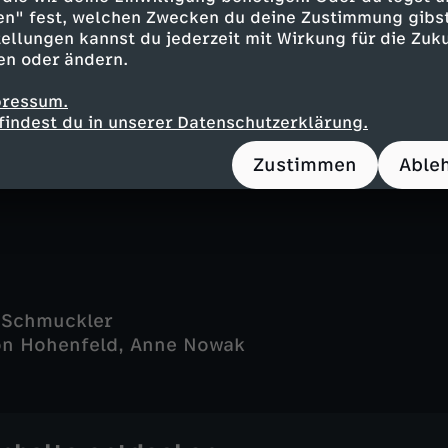
en" fest, welchen Zwecken du deine Zustimmung gibst
ost - Simon Böer
ellungen kannst du jederzeit mit Wirkung für die Zuku
en - Marita Marschall
en oder ändern.
 - Eva-Maria Kurz
er - Patrick von Blume
pressum.
 - Michael Härle
findest du in unserer Datenschutzerklärung.
ki - Sebastian Husak
Zustimmen
Able
ra Demirderek
 Schmuckler
on Hohenfeld, Anne Nowak