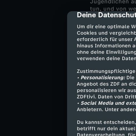
Jugendlichen au
tun, und von we
Deine Datenschut
cmp-dialog-des
Auch auf dem Po
Um dir eine optimale W
in ihre außerge
Cookies und vergleichb
es: Er plädiert f
erforderlich für unser
hinaus Informationen a
ohne deine Einwilligung
verwenden deine Daten
Darsteller
Zustimmungspflichtige
Melanie Hans
• Personalisierung:
Die 
Angebot des ZDF an dic
Mattes Seele
personalisieren wir au
Franzi Jung 
ZDFtivi. Daten von Dri
Hans Moor - 
• Social Media und ext
Martin Berge
Anbietern. Unter ander
Wolle - Hara
Dr. Jasmin Jo
Du kannst entscheiden,
Dr. Philipp H
betrifft nur dein aktu
Datenverarbeitung, für 
Frauke Prinz