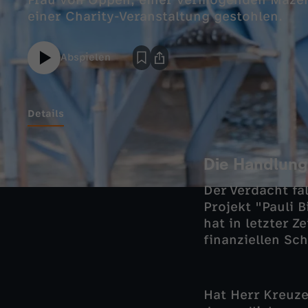
Frau von Oppen, einer vermögenden Mäze
einer Charity-Veranstaltung gestohlen.
Abspielen
Details
Die Handlung
Der Verdacht fä
Projekt "Pauli 
hat in letzter Z
finanziellen Sc
Hat Herr Kreuze