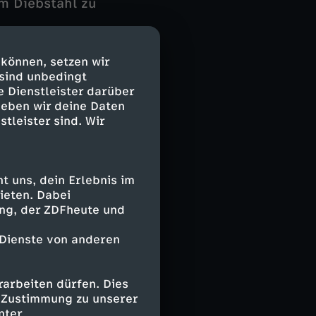
m Diebstahl zu
e weiht Mattes
 können, setzen wir
d Rost kriselt
 sind unbedingt
e Dienstleister darüber
geben wir deine Daten
stleister sind. Wir
 uns, dein Erlebnis im
ieten. Dabei
ing, der ZDFheute und
 Dienste von anderen
arbeiten dürfen. Dies
e Zustimmung zu unserer
nter