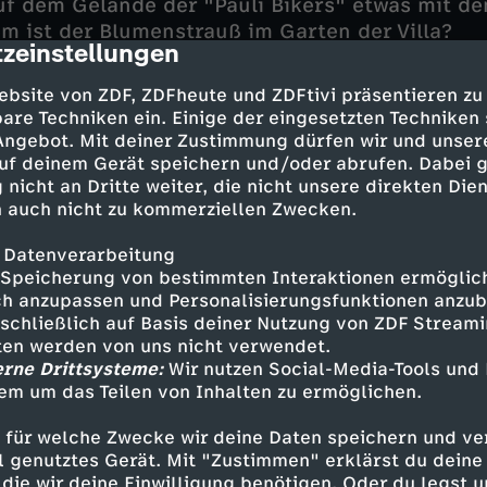
f dem Gelände der "Pauli Bikers" etwas mit de
m ist der Blumenstrauß im Garten der Villa?
zeinstellungen
cription
lizeikommissariat gibt es Neuigkeiten: Melani
ebsite von ZDF, ZDFheute und ZDFtivi präsentieren zu
wöhnlichen Urlaubspläne ein, und bei Franzi un
are Techniken ein. Einige der eingesetzten Techniken
ür eine Auszeit.
 Angebot. Mit deiner Zustimmung dürfen wir und unser
uf deinem Gerät speichern und/oder abrufen. Dabei 
 nicht an Dritte weiter, die nicht unsere direkten Dien
 auch nicht zu kommerziellen Zwecken.
 Datenverarbeitung
en - Sanna Englund
Speicherung von bestimmten Interaktionen ermöglicht
h anzupassen und Personalisierungsfunktionen anzub
r - Matthias Schloo
sschließlich auf Basis deiner Nutzung von ZDF Stream
- Rhea Harder
tten werden von uns nicht verwendet.
Bruno F. Apitz
erne Drittsysteme:
Wir nutzen Social-Media-Tools und
r - Peer Jäger
em um das Teilen von Inhalten zu ermöglichen.
ld Maack
nas - Gerit Kling
 für welche Zwecke wir deine Daten speichern und ver
aase - Fabian Harloff
ell genutztes Gerät. Mit "Zustimmen" erklärst du dein
die wir deine Einwilligung benötigen. Oder du legst u
 - Manuela Wisbeck