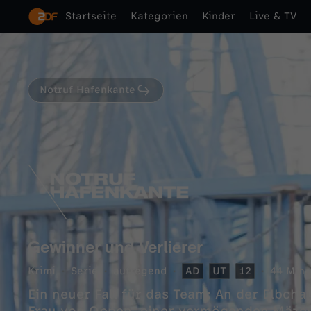
Startseite
Kategorien
Kinder
Live & TV
Notruf Hafenkante
Gewinner und Verlierer
Krimi
Serie
aufregend
AD
UT
12
44 Min.
Ein neuer Fall für das Team: An der Elbcha