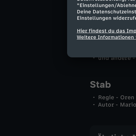
"Einstellungen/Ablehn
Dr. Philipp R
Deine Datenschutzeinst
Kiki von Opp
Einstellungen widerruf
Elfriede Kern
Jochen Kreuz
Hier findest du das Im
Henner Höhne
Weitere Informationen 
Tomek Nawotz
Pascale - Mi
und andere -
Stab
Regie - Oren
Autor - Mari