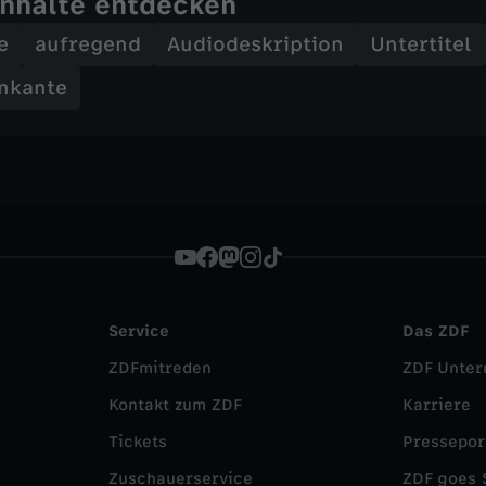
Inhalte entdecken
e
aufregend
Audiodeskription
Untertitel
nkante
Service
Das ZDF
ZDFmitreden
ZDF Unte
Kontakt zum ZDF
Karriere
Tickets
Pressepor
Zuschauerservice
ZDF goes 