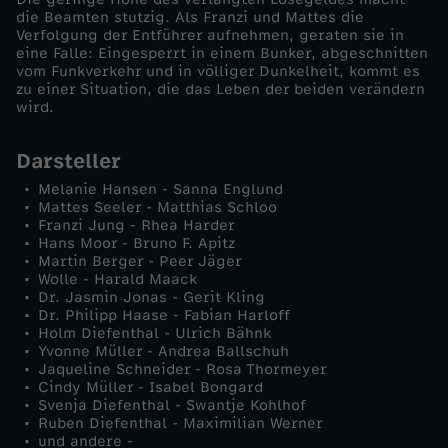
die Beamten stutzig. Als Franzi und Mattes die
I
Verfolgung der Entführer aufnehmen, geraten sie in
eine Falle: Eingesperrt in einem Bunker, abgeschnitten
vom Funkverkehr und in völliger Dunkelheit, kommt es
m
zu einer Situation, die das Leben der beiden verändern
wird.
B
Darsteller
u
Melanie Hansen - Sanna Englund
Mattes Seeler - Matthias Schloo
Franzi Jung - Rhea Harder
n
Hans Moor - Bruno F. Apitz
Martin Berger - Peer Jäger
k
Wolle - Harald Maack
Dr. Jasmin Jonas - Gerit Kling
Dr. Philipp Haase - Fabian Harloff
e
Holm Diefenthal - Ulrich Bähnk
Yvonne Müller - Andrea Ballschuh
Jaqueline Schneider - Rosa Thormeyer
r
Cindy Müller - Isabel Bongard
Svenja Diefenthal - Swantje Kohlhof
Ruben Diefenthal - Maximilian Werner
und andere -