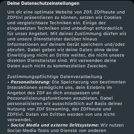
Deine Datenschutzeinstellungen
cmp-dialog-description
Um dir eine optimale Website von ZDF, ZDFheute und
ZDFtivi präsentieren zu können, setzen wir Cookies
und vergleichbare Techniken ein. Einige der
eingesetzten Techniken sind unbedingt erforderlich
für unser Angebot. Mit deiner Zustimmung dürfen wir
Mehr ZDF
Service
und unsere Dienstleister darüber hinaus
Informationen auf deinem Gerät speichern und/oder
ZDF-Apps
ZDFmitreden
abrufen. Dabei geben wir deine Daten ohne deine
Einwilligung nicht an Dritte weiter, die nicht unsere
Smart TV
Kontakt zum ZDF
direkten Dienstleister sind. Wir verwenden deine
Daten auch nicht zu kommerziellen Zwecken.
ZDFtext
Tickets
Zustimmungspflichtige Datenverarbeitung
Livestreams
Zuschauerservice
• Personalisierung:
Die Speicherung von bestimmten
Sendungen A-Z
Hilfe
Interaktionen ermöglicht uns, dein Erlebnis im
Angebot des ZDF an dich anzupassen und
TV-Programm
Personalisierungsfunktionen anzubieten. Dabei
personalisieren wir ausschließlich auf Basis deiner
Nutzung von ZDF Streaming, der ZDFheute und
ZDFtivi. Daten von Dritten werden von uns nicht
Das ZDF
verwendet.
• Social Media und externe Drittsysteme:
Wir nutzen
ZDF Unternehmen
Social-Media-Tools und Dienste von anderen