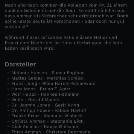
Nach und nach kommen die Kollegen vom PK 21 einem
L
dunklen Geheimnis auf die Spur. Es stellt sich heraus,
dass Amman als Verbrecher sehr erfolgreich war. Doch
seine letzte Beute ist verschollen - oder doch nur gut
e
versteckt?
Während dieses brisanten Falls müssen Haller und
t
Franzi eine Nachricht an Hans überbringen, die sein
Leben verändern wird.
z
Darsteller
t
Melanie Hansen - Sanna Englund
Mattes Seeler - Matthias Schloo
e
Franzi Jung - Rhea Harder-Vennewald
Hans Moor - Bruno F. Apitz
Wolf Haller - Hannes Hellmann
W
Wolle - Harald Maack
Dr. Jasmin Jonas - Gerit Kling
Dr. Philipp Haase - Fabian Harloff
o
Frauke Prinz - Manuela Wisbeck
Christa Amman - Stephanie Eidt
r
Nick Amman - Hauke Diekamp
Thies Amman - Christian Beermann