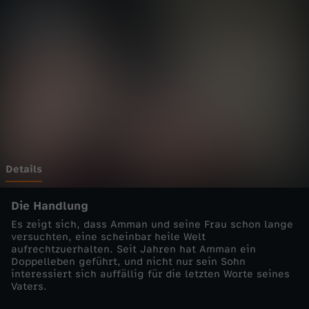
a
f
e
n
k
a
Details
n
Die Handlung
Es zeigt sich, dass Amman und seine Frau schon lange
t
versuchten, eine scheinbar heile Welt
aufrechtzuerhalten. Seit Jahren hat Amman ein
Doppelleben geführt, und nicht nur sein Sohn
e
interessiert sich auffällig für die letzten Worte seines
Vaters.
-