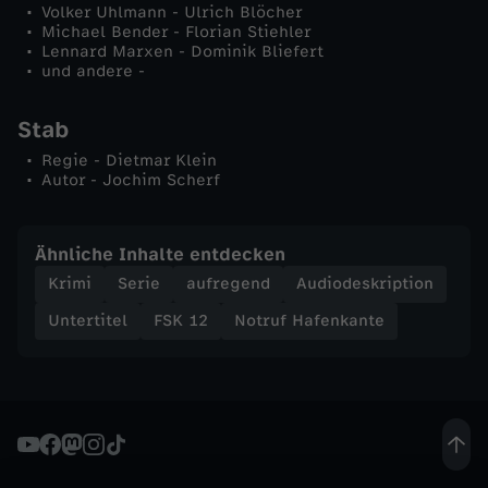
Volker Uhlmann - Ulrich Blöcher
t
Michael Bender - Florian Stiehler
Lennard Marxen - Dominik Bliefert
und andere -
e
Stab
Regie - Dietmar Klein
Autor - Jochim Scherf
Ähnliche Inhalte entdecken
Krimi
Serie
aufregend
Audiodeskription
Untertitel
FSK 12
Notruf Hafenkante