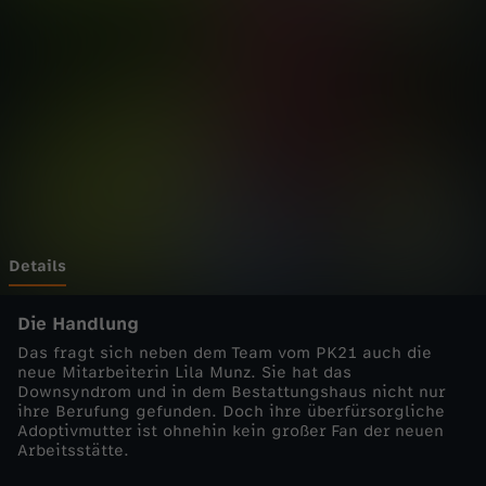
a
f
e
n
k
a
Details
n
Die Handlung
Das fragt sich neben dem Team vom PK21 auch die
t
neue Mitarbeiterin Lila Munz. Sie hat das
Downsyndrom und in dem Bestattungshaus nicht nur
ihre Berufung gefunden. Doch ihre überfürsorgliche
e
Adoptivmutter ist ohnehin kein großer Fan der neuen
Arbeitsstätte.
-