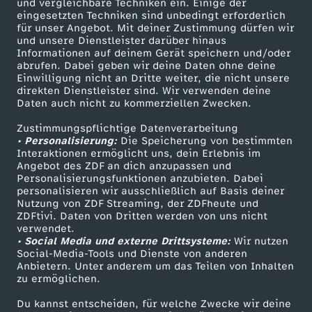
und vergleichbare Techniken ein. Einige der
eingesetzten Techniken sind unbedingt erforderlich
für unser Angebot. Mit deiner Zustimmung dürfen wir
Mehr ZDF
Service
und unsere Dienstleister darüber hinaus
Informationen auf deinem Gerät speichern und/oder
ZDF-Apps
ZDFmitreden
abrufen. Dabei geben wir deine Daten ohne deine
Einwilligung nicht an Dritte weiter, die nicht unsere
Smart TV
Kontakt zum ZDF
direkten Dienstleister sind. Wir verwenden deine
Daten auch nicht zu kommerziellen Zwecken.
ZDFtext
Tickets
Zustimmungspflichtige Datenverarbeitung
Livestreams
Zuschauerservice
• Personalisierung:
Die Speicherung von bestimmten
Sendungen A-Z
Hilfe
Interaktionen ermöglicht uns, dein Erlebnis im
Angebot des ZDF an dich anzupassen und
TV-Programm
Personalisierungsfunktionen anzubieten. Dabei
personalisieren wir ausschließlich auf Basis deiner
Nutzung von ZDF Streaming, der ZDFheute und
ZDFtivi. Daten von Dritten werden von uns nicht
Das ZDF
verwendet.
• Social Media und externe Drittsysteme:
Wir nutzen
ZDF Unternehmen
Social-Media-Tools und Dienste von anderen
Anbietern. Unter anderem um das Teilen von Inhalten
Karriere
zu ermöglichen.
Presseportal
Du kannst entscheiden, für welche Zwecke wir deine