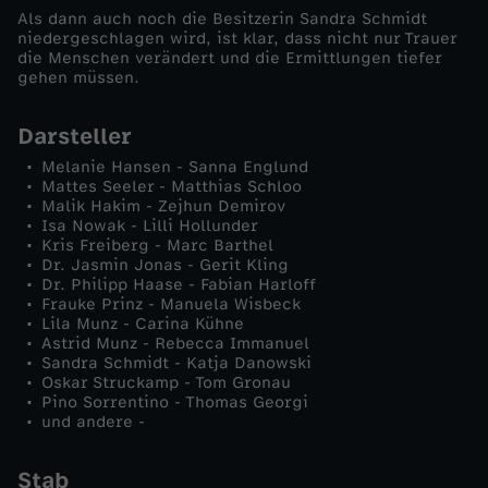
Als dann auch noch die Besitzerin Sandra Schmidt
L
niedergeschlagen wird, ist klar, dass nicht nur Trauer
die Menschen verändert und die Ermittlungen tiefer
gehen müssen.
i
Darsteller
l
Melanie Hansen - Sanna Englund
Mattes Seeler - Matthias Schloo
a
Malik Hakim - Zejhun Demirov
Isa Nowak - Lilli Hollunder
Kris Freiberg - Marc Barthel
u
Dr. Jasmin Jonas - Gerit Kling
Dr. Philipp Haase - Fabian Harloff
n
Frauke Prinz - Manuela Wisbeck
Lila Munz - Carina Kühne
Astrid Munz - Rebecca Immanuel
d
Sandra Schmidt - Katja Danowski
Oskar Struckamp - Tom Gronau
Pino Sorrentino - Thomas Georgi
d
und andere -
e
Stab