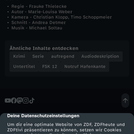
r
Regie - Frauke Thielecke
Autor - Marie-Louisa Weber
Kamera - Christian Klopp, Timo Schoppmeier
T
Schnitt - Andrea Detmer
Musik - Michael Soltau
o
Ähnliche Inhalte entdecken
d
Krimi
Serie
aufregend
Audiodeskription
Untertitel
FSK 12
Notruf Hafenkante
Deine Datenschutzeinstellungen
cmp-dialog-description
Um dir eine optimale Website von ZDF, ZDFheute und
ZDFtivi präsentieren zu können, setzen wir Cookies