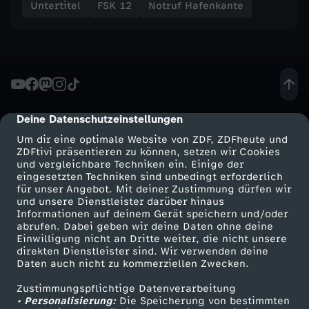
Untertitel
FSK 12
Notruf Hafenkante
Deine Datenschutzeinstellungen
cmp-dialog-description
Um dir eine optimale Website von ZDF, ZDFheute und
ZDFtivi präsentieren zu können, setzen wir Cookies
und vergleichbare Techniken ein. Einige der
eingesetzten Techniken sind unbedingt erforderlich
für unser Angebot. Mit deiner Zustimmung dürfen wir
Mehr ZDF
Service
und unsere Dienstleister darüber hinaus
Informationen auf deinem Gerät speichern und/oder
ZDF-Apps
ZDFmitreden
abrufen. Dabei geben wir deine Daten ohne deine
Einwilligung nicht an Dritte weiter, die nicht unsere
Smart TV
Kontakt zum ZDF
direkten Dienstleister sind. Wir verwenden deine
Daten auch nicht zu kommerziellen Zwecken.
ZDFtext
Tickets
Zustimmungspflichtige Datenverarbeitung
Livestreams
Zuschauerservice
• Personalisierung:
Die Speicherung von bestimmten