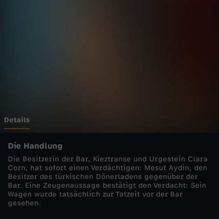
a
f
e
n
k
a
Details
n
Die Handlung
Die Besitzerin der Bar, Kieztranse und Urgestein Clara
t
Corn, hat sofort einen Verdächtigen: Mesut Aydin, den
Besitzer des türkischen Dönerladens gegenüber der
Bar. Eine Zeugenaussage bestätigt den Verdacht: Sein
e
Wagen wurde tatsächlich zur Tatzeit vor der Bar
gesehen.
-