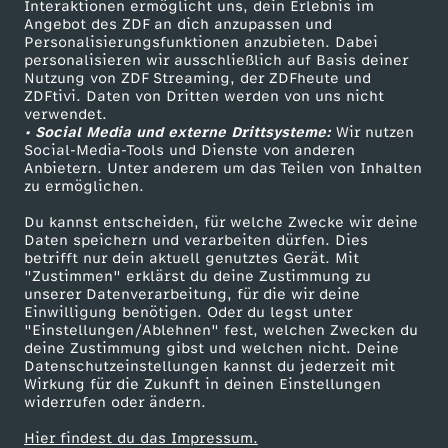
Sendungen A-Z
Hilfe
Interaktionen ermöglicht uns, dein Erlebnis im
Angebot des ZDF an dich anzupassen und
TV-Programm
Personalisierungsfunktionen anzubieten. Dabei
personalisieren wir ausschließlich auf Basis deiner
Nutzung von ZDF Streaming, der ZDFheute und
ZDFtivi. Daten von Dritten werden von uns nicht
Das ZDF
verwendet.
• Social Media und externe Drittsysteme:
Wir nutzen
ZDF Unternehmen
Social-Media-Tools und Dienste von anderen
Anbietern. Unter anderem um das Teilen von Inhalten
Karriere
zu ermöglichen.
Presseportal
Du kannst entscheiden, für welche Zwecke wir deine
ZDF goes Schule
Daten speichern und verarbeiten dürfen. Dies
betrifft nur dein aktuell genutztes Gerät. Mit
Werbefernsehen
"Zustimmen" erklärst du deine Zustimmung zu
unserer Datenverarbeitung, für die wir deine
Mainzelmännchen
Einwilligung benötigen. Oder du legst unter
"Einstellungen/Ablehnen" fest, welchen Zwecken du
deine Zustimmung gibst und welchen nicht. Deine
Datenschutzeinstellungen kannst du jederzeit mit
Wirkung für die Zukunft in deinen Einstellungen
widerrufen oder ändern.
Hier findest du das Impressum.