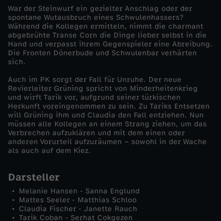
War der Steinwurf ein gezielter Anschlag oder der
M
spontane Wutausbruch eines Schwulenhassers?
Während die Kollegen ermitteln, nimmt die charmant
abgebrühte Transe Corn die Dinge lieber selbst in die
i
Hand und verpasst ihrem Gegenspieler eine Abreibung.
Die Fronten Dönerbude und Schwulenbar verhärten
sich.
n
Auch im PK sorgt der Fall für Unruhe. Der neue
d
Revierleiter Grüning spricht von Minderheitenkrieg
und wirft Tarik vor, aufgrund seiner türkischen
Herkunft voreingenommen zu sein. Zu Tariks Entsetzen
e
will Grüning ihm und Claudia den Fall entziehen. Nun
müssen alle Kollegen an einem Strang ziehen, um das
Verbrechen aufzuklären und mit dem einen oder
r
anderen Vorurteil aufzuräumen – sowohl in der Wache
als auch auf dem Kiez.
h
Darsteller
e
Melanie Hansen - Sanna Englund
Mattes Seeler - Matthias Schloo
i
Claudia Fischer - Janette Rauch
Tarik Coban - Serhat Cokgezen