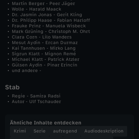
Martin Berger - Peer Jäger
t
Wolle - Harald Maack
Dr. Jasmin Jonas - Gerit Kling
Dr. Philipp Haase - Fabian Harloff
e
Frauke Prinz - Manuela Wisbeck
Mark Grüning - Christoph M. Ohrt
n
Clara Corn - Lilo Wanders
Mesut Aydin - Ercan Durmaz
Kai Tannhusen - Mirko Lang
k
Sigrun Klatt - Mignon Remé
Michael Klatt - Patrick Atzler
Gülsen Aydin - Pinar Erincin
r
und andere -
i
Stab
e
Regie - Samira Radsi
Autor - Ulf Tschauder
g
Ähnliche Inhalte entdecken
Krimi
Serie
aufregend
Audiodeskription