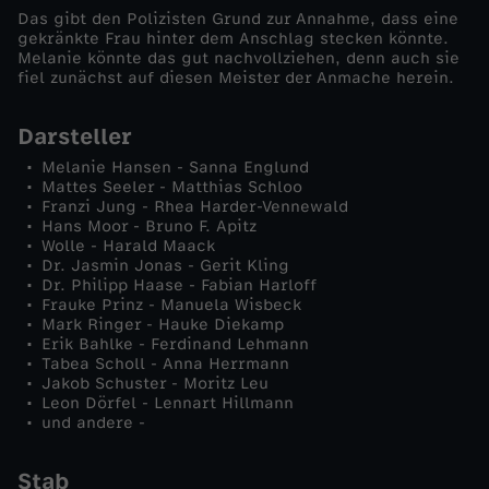
Das gibt den Polizisten Grund zur Annahme, dass eine
P
gekränkte Frau hinter dem Anschlag stecken könnte.
Melanie könnte das gut nachvollziehen, denn auch sie
fiel zunächst auf diesen Meister der Anmache herein.
i
Darsteller
c
Melanie Hansen - Sanna Englund
Mattes Seeler - Matthias Schloo
k
Franzi Jung - Rhea Harder-Vennewald
Hans Moor - Bruno F. Apitz
Wolle - Harald Maack
-
Dr. Jasmin Jonas - Gerit Kling
Dr. Philipp Haase - Fabian Harloff
U
Frauke Prinz - Manuela Wisbeck
Mark Ringer - Hauke Diekamp
Erik Bahlke - Ferdinand Lehmann
p
Tabea Scholl - Anna Herrmann
Jakob Schuster - Moritz Leu
Leon Dörfel - Lennart Hillmann
-
und andere -
A
Stab