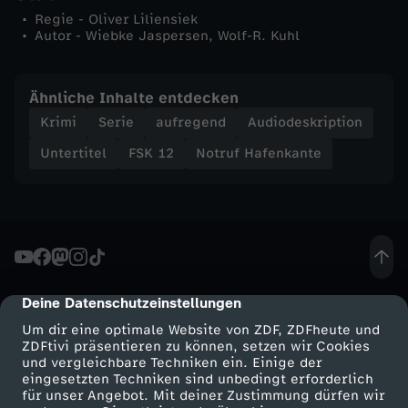
r
Regie - Oliver Liliensiek
Autor - Wiebke Jaspersen, Wolf-R. Kuhl
t
Ähnliche Inhalte entdecken
i
Krimi
Serie
aufregend
Audiodeskription
s
Untertitel
FSK 12
Notruf Hafenkante
t
Deine Datenschutzeinstellungen
cmp-dialog-description
Um dir eine optimale Website von ZDF, ZDFheute und
ZDFtivi präsentieren zu können, setzen wir Cookies
und vergleichbare Techniken ein. Einige der
eingesetzten Techniken sind unbedingt erforderlich
für unser Angebot. Mit deiner Zustimmung dürfen wir