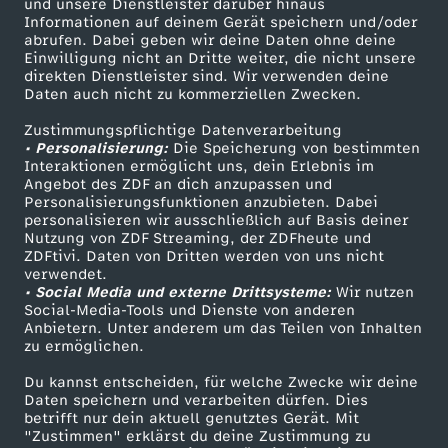
Mehr ZDF
Service
und unsere Dienstleister darüber hinaus
Informationen auf deinem Gerät speichern und/oder
ZDF-Apps
ZDFmitreden
abrufen. Dabei geben wir deine Daten ohne deine
Einwilligung nicht an Dritte weiter, die nicht unsere
Smart TV
Kontakt zum ZDF
direkten Dienstleister sind. Wir verwenden deine
Daten auch nicht zu kommerziellen Zwecken.
ZDFtext
Tickets
Zustimmungspflichtige Datenverarbeitung
Livestreams
Zuschauerservice
• Personalisierung:
Die Speicherung von bestimmten
Sendungen A-Z
Hilfe
Interaktionen ermöglicht uns, dein Erlebnis im
Angebot des ZDF an dich anzupassen und
TV-Programm
Personalisierungsfunktionen anzubieten. Dabei
personalisieren wir ausschließlich auf Basis deiner
Nutzung von ZDF Streaming, der ZDFheute und
ZDFtivi. Daten von Dritten werden von uns nicht
Das ZDF
verwendet.
• Social Media und externe Drittsysteme:
Wir nutzen
ZDF Unternehmen
Social-Media-Tools und Dienste von anderen
Anbietern. Unter anderem um das Teilen von Inhalten
Karriere
zu ermöglichen.
Presseportal
Du kannst entscheiden, für welche Zwecke wir deine
ZDF goes Schule
Daten speichern und verarbeiten dürfen. Dies
betrifft nur dein aktuell genutztes Gerät. Mit
Werbefernsehen
"Zustimmen" erklärst du deine Zustimmung zu