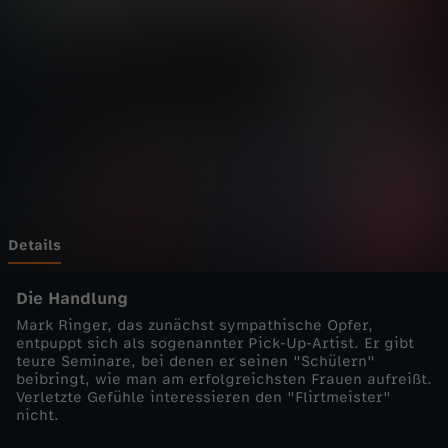
a
f
e
n
k
a
Details
n
Die Handlung
Mark Ringer, das zunächst sympathische Opfer,
t
entpuppt sich als sogenannter Pick-Up-Artist. Er gibt
teure Seminare, bei denen er seinen "Schülern"
beibringt, wie man am erfolgreichsten Frauen aufreißt.
e
Verletzte Gefühle interessieren den "Flirtmeister"
nicht.
-