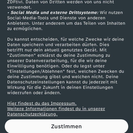
ZDFtivi. Daten von Dritten werden von uns nicht
Das ZDF
verwendet.
• Social Media und externe Drittsysteme:
Wir nutzen
ZDF Unternehmen
Social-Media-Tools und Dienste von anderen
Anbietern. Unter anderem um das Teilen von Inhalten
Karriere
zu ermöglichen.
Presseportal
Du kannst entscheiden, für welche Zwecke wir deine
ZDF goes Schule
Daten speichern und verarbeiten dürfen. Dies
betrifft nur dein aktuell genutztes Gerät. Mit
Werbefernsehen
"Zustimmen" erklärst du deine Zustimmung zu
unserer Datenverarbeitung, für die wir deine
Mainzelmännchen
Einwilligung benötigen. Oder du legst unter
"Einstellungen/Ablehnen" fest, welchen Zwecken du
deine Zustimmung gibst und welchen nicht. Deine
Datenschutzeinstellungen kannst du jederzeit mit
Wirkung für die Zukunft in deinen Einstellungen
widerrufen oder ändern.
Hier findest du das Impressum.
Partner
Weitere Informationen findest du in unserer
Datenschutzerklärung.
Zustimmen