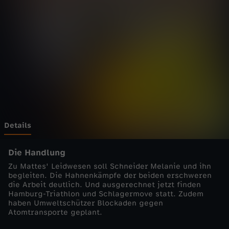
a
f
e
n
k
a
Details
n
Die Handlung
Zu Mattes' Leidwesen soll Schneider Melanie und ihn
t
begleiten. Die Hahnenkämpfe der beiden erschweren
die Arbeit deutlich. Und ausgerechnet jetzt finden
Hamburg-Triathlon und Schlagermove statt. Zudem
e
haben Umweltschützer Blockaden gegen
Atomtransporte geplant.
-