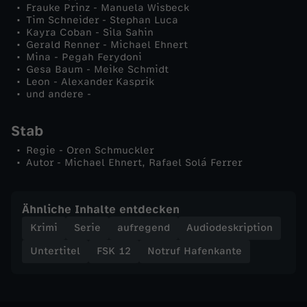
Frauke Prinz - Manuela Wisbeck
p
Tim Schneider - Stephan Luca
Kayra Coban - Sila Sahin
Gerald Renner - Michael Ehnert
i
Mina - Pegah Ferydoni
Gesa Baum - Meike Schmidt
c
Leon - Alexander Kasprik
und andere -
t
Stab
u
Regie - Oren Schmuckler
Autor - Michael Ehnert, Rafael Solá Ferrer
r
Ähnliche Inhalte entdecken
e
Krimi
Serie
aufregend
Audiodeskription
Untertitel
FSK 12
Notruf Hafenkante