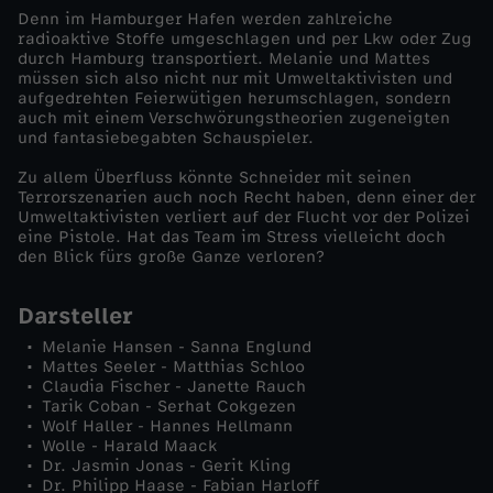
Denn im Hamburger Hafen werden zahlreiche
T
radioaktive Stoffe umgeschlagen und per Lkw oder Zug
durch Hamburg transportiert. Melanie und Mattes
müssen sich also nicht nur mit Umweltaktivisten und
h
aufgedrehten Feierwütigen herumschlagen, sondern
auch mit einem Verschwörungstheorien zugeneigten
und fantasiebegabten Schauspieler.
e
Zu allem Überfluss könnte Schneider mit seinen
b
Terrorszenarien auch noch Recht haben, denn einer der
Umweltaktivisten verliert auf der Flucht vor der Polizei
eine Pistole. Hat das Team im Stress vielleicht doch
i
den Blick fürs große Ganze verloren?
g
Darsteller
Melanie Hansen - Sanna Englund
g
Mattes Seeler - Matthias Schloo
Claudia Fischer - Janette Rauch
Tarik Coban - Serhat Cokgezen
e
Wolf Haller - Hannes Hellmann
Wolle - Harald Maack
r
Dr. Jasmin Jonas - Gerit Kling
Dr. Philipp Haase - Fabian Harloff