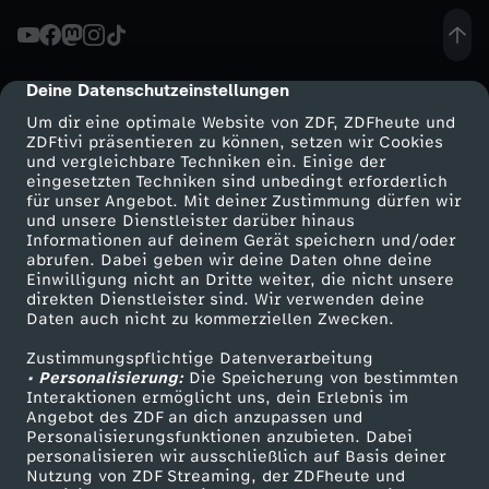
Deine Datenschutzeinstellungen
cmp-dialog-description
Um dir eine optimale Website von ZDF, ZDFheute und
ZDFtivi präsentieren zu können, setzen wir Cookies
und vergleichbare Techniken ein. Einige der
eingesetzten Techniken sind unbedingt erforderlich
für unser Angebot. Mit deiner Zustimmung dürfen wir
Mehr ZDF
Service
und unsere Dienstleister darüber hinaus
Informationen auf deinem Gerät speichern und/oder
ZDF-Apps
ZDFmitreden
abrufen. Dabei geben wir deine Daten ohne deine
Einwilligung nicht an Dritte weiter, die nicht unsere
Smart TV
Kontakt zum ZDF
direkten Dienstleister sind. Wir verwenden deine
Daten auch nicht zu kommerziellen Zwecken.
ZDFtext
Tickets
Zustimmungspflichtige Datenverarbeitung
Livestreams
Zuschauerservice
• Personalisierung:
Die Speicherung von bestimmten
Sendungen A-Z
Hilfe
Interaktionen ermöglicht uns, dein Erlebnis im
Angebot des ZDF an dich anzupassen und
TV-Programm
Personalisierungsfunktionen anzubieten. Dabei
personalisieren wir ausschließlich auf Basis deiner
Nutzung von ZDF Streaming, der ZDFheute und