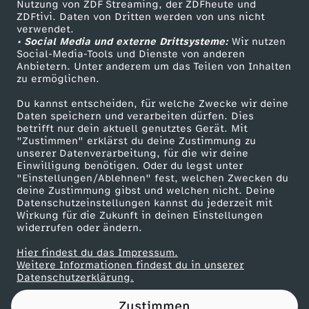
Nutzung von ZDF Streaming, der ZDFheute und
ZDFtivi. Daten von Dritten werden von uns nicht
Das ZDF
verwendet.
• Social Media und externe Drittsysteme:
Wir nutzen
ZDF Unternehmen
Social-Media-Tools und Dienste von anderen
Anbietern. Unter anderem um das Teilen von Inhalten
Karriere
zu ermöglichen.
Presseportal
Du kannst entscheiden, für welche Zwecke wir deine
ZDF goes Schule
Daten speichern und verarbeiten dürfen. Dies
betrifft nur dein aktuell genutztes Gerät. Mit
Werbefernsehen
"Zustimmen" erklärst du deine Zustimmung zu
unserer Datenverarbeitung, für die wir deine
Mainzelmännchen
Einwilligung benötigen. Oder du legst unter
"Einstellungen/Ablehnen" fest, welchen Zwecken du
deine Zustimmung gibst und welchen nicht. Deine
Datenschutzeinstellungen kannst du jederzeit mit
Wirkung für die Zukunft in deinen Einstellungen
widerrufen oder ändern.
Hier findest du das Impressum.
Partner
Weitere Informationen findest du in unserer
Datenschutzerklärung.
Zustimmen