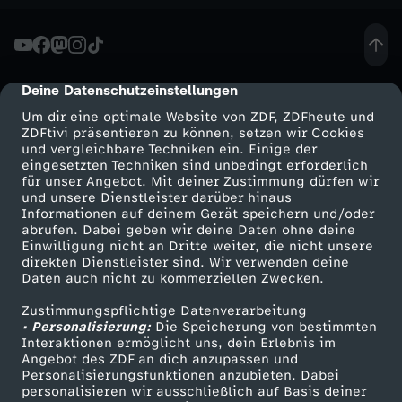
Deine Datenschutzeinstellungen
cmp-dialog-description
Um dir eine optimale Website von ZDF, ZDFheute und
ZDFtivi präsentieren zu können, setzen wir Cookies
und vergleichbare Techniken ein. Einige der
eingesetzten Techniken sind unbedingt erforderlich
für unser Angebot. Mit deiner Zustimmung dürfen wir
Mehr ZDF
Service
und unsere Dienstleister darüber hinaus
Informationen auf deinem Gerät speichern und/oder
ZDF-Apps
ZDFmitreden
abrufen. Dabei geben wir deine Daten ohne deine
Einwilligung nicht an Dritte weiter, die nicht unsere
Smart TV
Kontakt zum ZDF
direkten Dienstleister sind. Wir verwenden deine
Daten auch nicht zu kommerziellen Zwecken.
ZDFtext
Tickets
Zustimmungspflichtige Datenverarbeitung
Livestreams
Zuschauerservice
• Personalisierung:
Die Speicherung von bestimmten
Sendungen A-Z
Hilfe
Interaktionen ermöglicht uns, dein Erlebnis im
Angebot des ZDF an dich anzupassen und
TV-Programm
Personalisierungsfunktionen anzubieten. Dabei
personalisieren wir ausschließlich auf Basis deiner