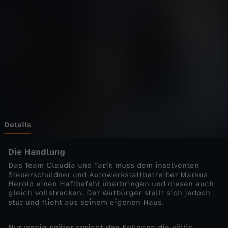
a
Wechseln zu: ZDFheute
f
e
n
k
a
Details
n
Die Handlung
Das Team Claudia und Tarik muss dem insolventen
t
Steuerschuldner und Autowerkstattbetreiber Markus
Herold einen Haftbefehl überbringen und diesen auch
gleich vollstrecken. Der Wutbürger stellt sich jedoch
e
stur und flieht aus seinem eigenen Haus.
-
Nur wenig später springt den Kollegen die völlig