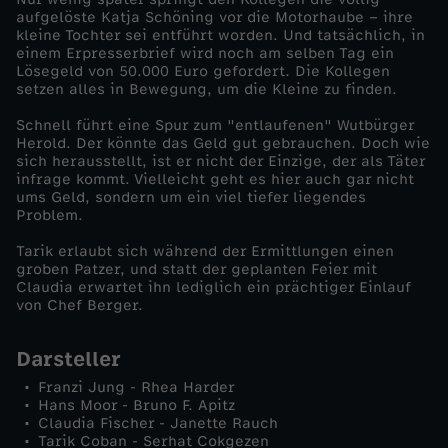
aufgelöste Katja Schöning vor die Motorhaube – ihre
W
kleine Tochter sei entführt worden. Und tatsächlich, in
einem Erpresserbrief wird noch am selben Tag ein
Lösegeld von 50.000 Euro gefordert. Die Kollegen
u
setzen alles in Bewegung, um die Kleine zu finden.
Schnell führt eine Spur zum "entlaufenen" Wutbürger
t
Herold. Der könnte das Geld gut gebrauchen. Doch wie
sich herausstellt, ist er nicht der Einzige, der als Täter
b
infrage kommt. Vielleicht geht es hier auch gar nicht
ums Geld, sondern um ein viel tiefer liegendes
Problem.
ü
Tarik erlaubt sich während der Ermittlungen einen
groben Patzer, und statt der geplanten Feier mit
r
Claudia erwartet ihn lediglich ein prächtiger Einlauf
von Chef Berger.
g
Darsteller
e
Franzi Jung - Rhea Harder
Hans Moor - Bruno F. Apitz
r
Claudia Fischer - Janette Rauch
Tarik Coban - Serhat Cokgezen