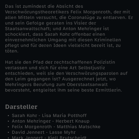
Das ist zumindest die Absicht des
t
Verschwörungstheoretikers Felix Morgenroth, der mit
allen Mitteln versucht, die Coronalüge zu entlarven. Er
und sein Gefolge geraten ins Visier der
e
Staatsanwaltschaft; und Anton Mehringer ist
schockiert, dass Sarah Kohr offenbar einen
einvernehmlichen Umgang mit diesen Kriminellen
r
pflegt und für deren Ideen vielleicht bereit ist, zu
töten.
Hat sie den Pfad der rechtschaffenen Polizistin
verlassen und sich für eine Art Selbstjustiz
entschieden, weil sie den Verschwörungsparolen auf
den Leim gegangen ist? Ausgerechnet jetzt, wo
Mehringers Berufung zum Oberstaatsanwalt
bevorsteht, entgleitet ihm seine beste Ermittlerin.
Darsteller
Sarah Kohr - Lisa Maria Potthoff
Anton Mehringer - Herbert Knaup
Felix Morgenroth - Matthias Matschke
David Jennert - Lasse Myhr
Mark Jennert - Kjell Brutscheidt