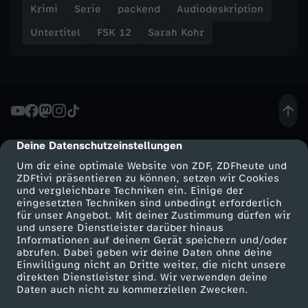
Krimi
Serie
packend
Audiodeskription
Untertitel
FSK 12
Sarah Kohr
Deine Datenschutzeinstellungen
cmp-dialog-description
Um dir eine optimale Website von ZDF, ZDFheute und
ZDFtivi präsentieren zu können, setzen wir Cookies
und vergleichbare Techniken ein. Einige der
eingesetzten Techniken sind unbedingt erforderlich
für unser Angebot. Mit deiner Zustimmung dürfen wir
Mehr ZDF
Service
und unsere Dienstleister darüber hinaus
Informationen auf deinem Gerät speichern und/oder
ZDF-Apps
ZDFmitreden
abrufen. Dabei geben wir deine Daten ohne deine
Einwilligung nicht an Dritte weiter, die nicht unsere
Smart TV
Kontakt zum ZDF
direkten Dienstleister sind. Wir verwenden deine
Daten auch nicht zu kommerziellen Zwecken.
ZDFtext
Tickets