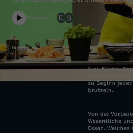
Spinat-Lachs-Lasagne, er Chicken Tikka Ma
Abspielen
Details
Eine Küche. Zwe
Gerichte fertig
zu Beginn jeder
brutzeln.
Von der Vorbere
Wesentliche und
Essen. Welches 