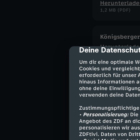
Herunterlade
1,2 MB (PDF)
Königsberger
Herunterlade
Deine Datenschut
cmp-dialog-des
799 KB (PDF)
Um dir eine optimale W
Cookies und vergleichb
erforderlich für unser
Salzgemüse 
hinaus Informationen a
ohne deine Einwilligung
Herunterlade
verwenden deine Daten
1,3 MB (PDF)
Zustimmungspflichtige
• Personalisierung:
Die 
Angebot des ZDF an dic
Dorade & Zuc
personalisieren wir au
Herunterlade
ZDFtivi. Daten von Dri