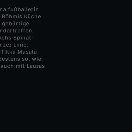
nalfußballerin
in Böhmis Küche
 gebürtige
ndertreffen,
achs-Spinat-
zer Linie.
 Tikka Masala
estens so, wie
 auch mit Lauras