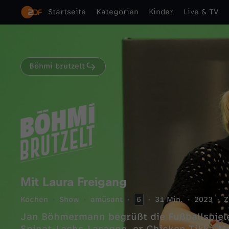
Startseite
Kategorien
Kinder
Live & TV
Böhmi brutzelt
Mit Laura Freigang
Kochen
Show
amüsant
6
31 Min.
2023
Z
Jan Böhmermann begrüßt die Fußballspieler