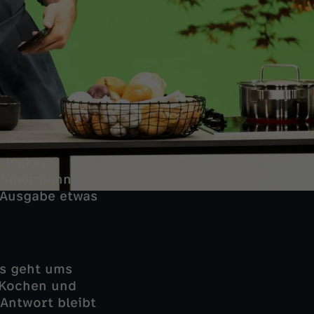
 leckere
Böhmermann erst
r Ausgabe etwas
es geht ums
 Kochen und
Antwort bleibt