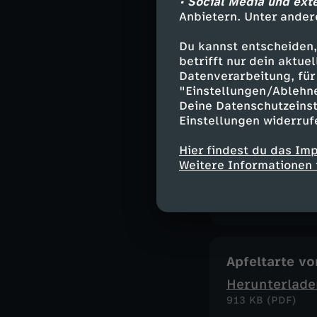
• Social Media und ext
1,2 MB (PDF)
Anbietern. Unter ander
Du kannst entscheiden,
betrifft nur dein aktu
Kohlrouladen
Datenverarbeitung, für 
Herunterlade
"Einstellungen/Ablehn
955 KB (PDF)
Deine Datenschutzeinst
Einstellungen widerruf
Hier findest du das Im
Letscho von 
Weitere Informationen 
Herunterlade
1,1 MB (PDF)
Apfeltarte v
Herunterlade
913 KB (PDF)