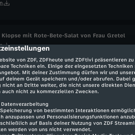
n
 Klopse mit Rote-Bete-Salat von Frau Gretel
n
zeinstellungen
cription
ebsite von ZDF, ZDFheute und ZDFtivi präsentieren zu
are Techniken ein. Einige der eingesetzten Techniken
 Angebot. Mit deiner Zustimmung dürfen wir und unser
von Jan Böhmermann
uf deinem Gerät speichern und/oder abrufen. Dabei 
 nicht an Dritte weiter, die nicht unsere direkten Dien
n
 auch nicht zu kommerziellen Zwecken.
 Datenverarbeitung
Speicherung von bestimmten Interaktionen ermöglicht
h anzupassen und Personalisierungsfunktionen anzub
chini-Mango-Salat von Bruce Darnell
sschließlich auf Basis deiner Nutzung von ZDF Stream
n
tten werden von uns nicht verwendet.