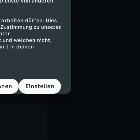
 Dienste von anderen
arbeiten dürfen. Dies
e Zustimmung zu unserer
nter
 und welchen nicht.
nft in deinen
hnen
Einstellen