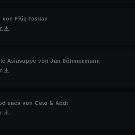
 von Filiz Tasdan
n
lle Asiasuppe von Jan Böhmermann
n
od sača von Celo & Abdi
n