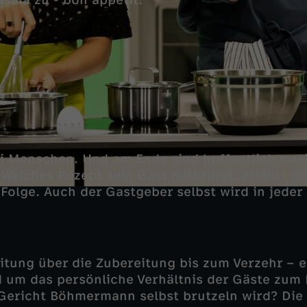
sala zu - bon appétit!
i Menschen. Und am Ende sind hoffentlich zwei
. Welches Rezept sein Gast mitbringt, erfährt 
 Folge. Auch der Gastgeber selbst wird in jede
itung über die Zubereitung bis zum Verzehr – 
 um das persönliche Verhältnis der Gäste zum
Gericht Böhmermann selbst brutzeln wird? Die 