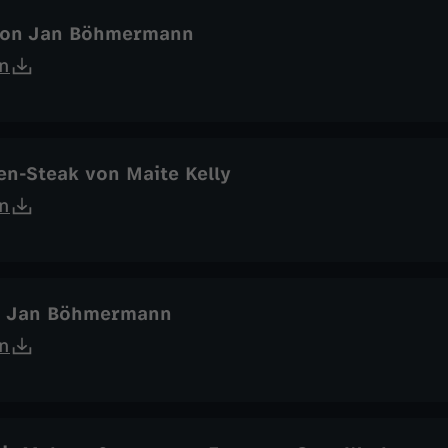
von Jan Böhmermann
n
n-Steak von Maite Kelly
n
n Jan Böhmermann
n