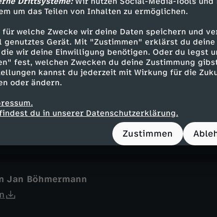
erne Drittsysteme:
Wir nutzen Social-Media-Tools und
em um das Teilen von Inhalten zu ermöglichen.
 für welche Zwecke wir deine Daten speichern und ver
ell genutztes Gerät. Mit "Zustimmen" erklärst du dein
 mit Salzkartoffeln von Jan Böhmermann
die wir deine Einwilligung benötigen. Oder du legst u
n
en" fest, welchen Zwecken du deine Zustimmung gibst
ellungen kannst du jederzeit mit Wirkung für die Zuku
en oder ändern.
pressum.
Laura Larsson
findest du in unserer Datenschutzerklärung.
n
Zustimmen
Able
on Jan Böhmermann
n