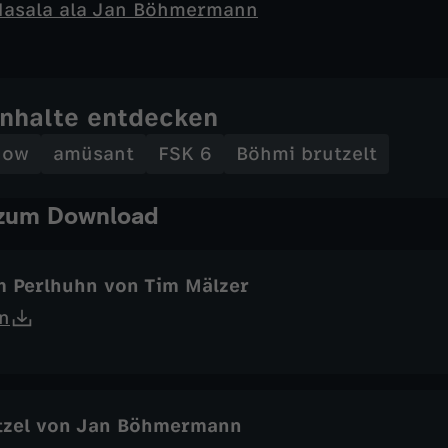
Masala ala Jan Böhmermann
Inhalte entdecken
how
amüsant
FSK 6
Böhmi brutzelt
 zum Download
m Perlhuhn von Tim Mälzer
n
itzel von Jan Böhmermann