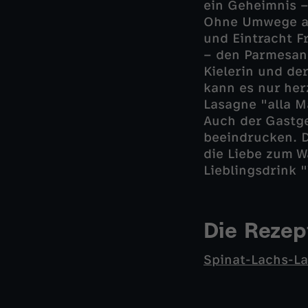
ein Geheimnis –
Ohne Umwege aus
und Eintracht F
– den Parmesank
Kielerin und de
kann es nur her
Lasagne "alla 
Auch der Gastge
beeindrucken. D
die Liebe zum W
Lieblingsdrink 
Die Reze
Spinat-Lachs-La