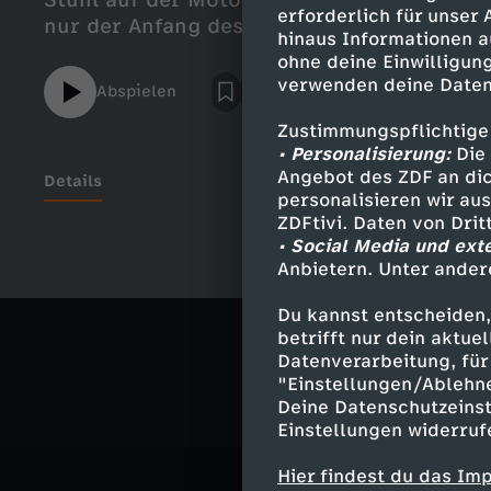
Stuhl auf der Motorhaube und Hängematten
erforderlich für unser
nur der Anfang des Checkpoint-Mobilitäts
hinaus Informationen a
ohne deine Einwilligung
verwenden deine Daten
Abspielen
Zustimmungspflichtige
• Personalisierung:
Die 
Angebot des ZDF an dic
Details
personalisieren wir au
ZDFtivi. Daten von Dri
• Social Media und ext
Anbietern. Unter ander
Ähnliche 
Du kannst entscheiden,
Action
Sh
betrifft nur dein aktu
Datenverarbeitung, für 
"Einstellungen/Ablehn
Deine Datenschutzeinst
Einstellungen widerruf
Hier findest du das Im