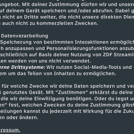
 an den Seiten des Autos sind
 Angebot. Mit deiner Zustimmung dürfen wir und unser
-Konzeptes.
uf deinem Gerät speichern und/oder abrufen. Dabei 
 nicht an Dritte weiter, die nicht unsere direkten Dien
 auch nicht zu kommerziellen Zwecken.
 Datenverarbeitung
Speicherung von bestimmten Interaktionen ermöglicht
h anzupassen und Personalisierungsfunktionen anzub
sschließlich auf Basis deiner Nutzung von ZDF Stream
tten werden von uns nicht verwendet.
erne Drittsysteme:
Wir nutzen Social-Media-Tools und
em um das Teilen von Inhalten zu ermöglichen.
Inhalte entdecken
 für welche Zwecke wir deine Daten speichern und ver
ow
genial
Checkpoint
ell genutztes Gerät. Mit "Zustimmen" erklärst du dein
die wir deine Einwilligung benötigen. Oder du legst u
en" fest, welchen Zwecken du deine Zustimmung gibst
ellungen kannst du jederzeit mit Wirkung für die Zuku
en oder ändern.
pressum.