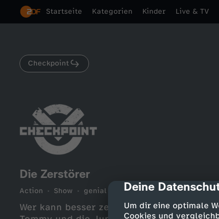
Startseite
Kategorien
Kinder
Live & TV
Checkpoint
Die Zerstörer
Deine Datenschut
cmp-dialog-des
Action
Show
genial
25 Min.
2024
ZDFtivi
Um dir eine optimale W
Wer kann besser zerstören - Jungs oder 
Cookies und vergleichb