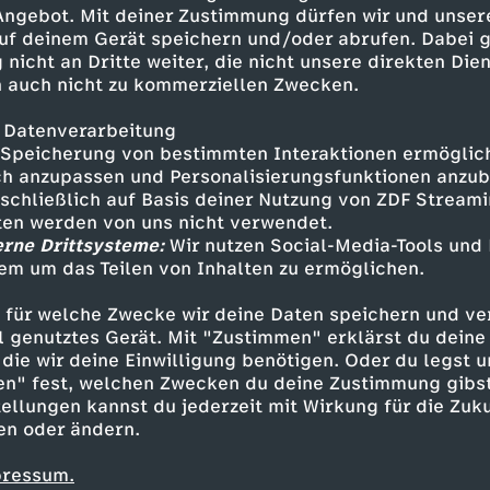
ich vor neugierigen Gästen zu
 Angebot. Mit deiner Zustimmung dürfen wir und unser
uf deinem Gerät speichern und/oder abrufen. Dabei 
 nicht an Dritte weiter, die nicht unsere direkten Dien
 auch nicht zu kommerziellen Zwecken.
 Datenverarbeitung
Speicherung von bestimmten Interaktionen ermöglicht
h anzupassen und Personalisierungsfunktionen anzub
sschließlich auf Basis deiner Nutzung von ZDF Stream
tten werden von uns nicht verwendet.
erne Drittsysteme:
Wir nutzen Social-Media-Tools und
em um das Teilen von Inhalten zu ermöglichen.
Inhalte entdecken
 für welche Zwecke wir deine Daten speichern und ver
ow
genial
Checkpoint
ell genutztes Gerät. Mit "Zustimmen" erklärst du dein
die wir deine Einwilligung benötigen. Oder du legst u
en" fest, welchen Zwecken du deine Zustimmung gibst
ellungen kannst du jederzeit mit Wirkung für die Zuku
en oder ändern.
pressum.