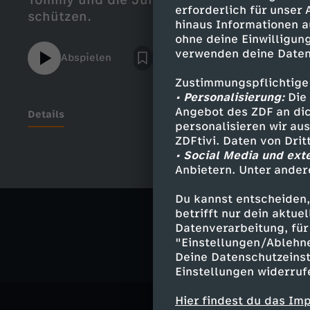
Tommy und die Jungs ihre Zimmertür, um s
erforderlich für unser
schützen.
hinaus Informationen a
ohne deine Einwilligung
verwenden deine Daten
Abspielen
Zustimmungspflichtige
• Personalisierung:
Die 
Angebot des ZDF an dic
Details
personalisieren wir au
ZDFtivi. Daten von Dri
• Social Media und ext
Anbietern. Unter ander
Ähnliche 
Du kannst entscheiden,
Action
Sh
betrifft nur dein aktu
Datenverarbeitung, für 
"Einstellungen/Ablehn
Deine Datenschutzeinst
Einstellungen widerruf
Hier findest du das Im