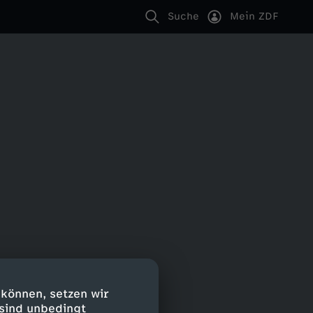
Suche
Mein ZDF
 können, setzen wir
 sind unbedingt