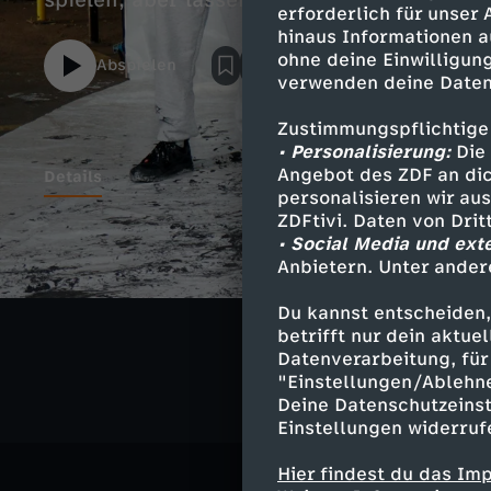
spielen, aber lassen sie auch ein Auto sc
erforderlich für unser
hinaus Informationen a
ohne deine Einwilligung
Abspielen
verwenden deine Daten
Zustimmungspflichtige
• Personalisierung:
Die 
Angebot des ZDF an dic
Details
personalisieren wir au
ZDFtivi. Daten von Dri
• Social Media und ext
Anbietern. Unter ander
Ähnliche 
Du kannst entscheiden,
Action
Sh
betrifft nur dein aktu
Datenverarbeitung, für 
"Einstellungen/Ablehn
Deine Datenschutzeinst
Einstellungen widerruf
Hier findest du das Im