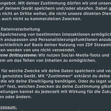
hweben lassen?
 Angebot. Mit deiner Zustimmung dürfen wir und unser
uf deinem Gerät speichern und/oder abrufen. Dabei 
 nicht an Dritte weiter, die nicht unsere direkten Dien
 auch nicht zu kommerziellen Zwecken.
 Datenverarbeitung
Speicherung von bestimmten Interaktionen ermöglicht
h anzupassen und Personalisierungsfunktionen anzub
sschließlich auf Basis deiner Nutzung von ZDF Stream
tten werden von uns nicht verwendet.
erne Drittsysteme:
Wir nutzen Social-Media-Tools und
em um das Teilen von Inhalten zu ermöglichen.
Inhalte entdecken
 für welche Zwecke wir deine Daten speichern und ver
ow
genial
Checkpoint
ell genutztes Gerät. Mit "Zustimmen" erklärst du dein
die wir deine Einwilligung benötigen. Oder du legst u
en" fest, welchen Zwecken du deine Zustimmung gibst
ellungen kannst du jederzeit mit Wirkung für die Zuku
en oder ändern.
pressum.