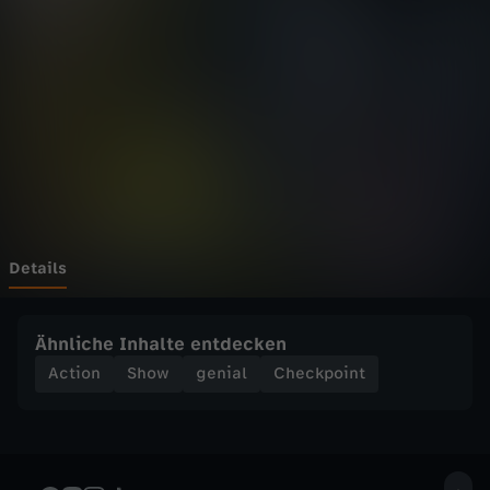
i
n
t
-
K
a
Details
l
Ähnliche Inhalte entdecken
t
Action
Show
genial
Checkpoint
e
D