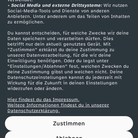
• Social Media und externe Drittsysteme:
e
Wir nutzen
ZDF Unternehmen
Social-Media-Tools und Dienste von anderen
Anbietern. Unter anderem um das Teilen von Inhalten
Karriere
n
zu ermöglichen.
Presseportal
Du kannst entscheiden, für welche Zwecke wir deine
a
ZDF goes Schule
Daten speichern und verarbeiten dürfen. Dies
betrifft nur dein aktuell genutztes Gerät. Mit
Werbefernsehen
"Zustimmen" erklärst du deine Zustimmung zu
n
unserer Datenverarbeitung, für die wir deine
Mainzelmännchen
Einwilligung benötigen. Oder du legst unter
g
"Einstellungen/Ablehnen" fest, welchen Zwecken du
deine Zustimmung gibst und welchen nicht. Deine
Datenschutzeinstellungen kannst du jederzeit mit
s
Wirkung für die Zukunft in deinen Einstellungen
widerrufen oder ändern.
t
Hier findest du das Impressum.
Partner
Weitere Informationen findest du in unserer
u
Datenschutzerklärung.
Zustimmen
n