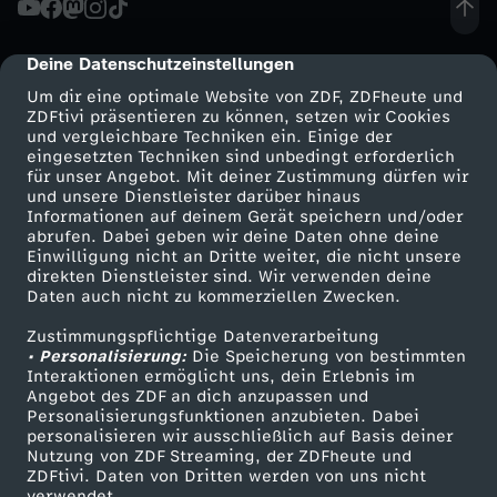
u
Deine Datenschutzeinstellungen
cmp-dialog-description
s
Um dir eine optimale Website von ZDF, ZDFheute und
ZDFtivi präsentieren zu können, setzen wir Cookies
und vergleichbare Techniken ein. Einige der
c
eingesetzten Techniken sind unbedingt erforderlich
für unser Angebot. Mit deiner Zustimmung dürfen wir
Mehr ZDF
Service
und unsere Dienstleister darüber hinaus
h
Informationen auf deinem Gerät speichern und/oder
ZDF-Apps
ZDFmitreden
abrufen. Dabei geben wir deine Daten ohne deine
e
Einwilligung nicht an Dritte weiter, die nicht unsere
Smart TV
Kontakt zum ZDF
direkten Dienstleister sind. Wir verwenden deine
Daten auch nicht zu kommerziellen Zwecken.
ZDFtext
Tickets
,
Zustimmungspflichtige Datenverarbeitung
Livestreams
Zuschauerservice
• Personalisierung:
H
Die Speicherung von bestimmten
Sendungen A-Z
Hilfe
Interaktionen ermöglicht uns, dein Erlebnis im
Angebot des ZDF an dich anzupassen und
TV-Programm
ö
Personalisierungsfunktionen anzubieten. Dabei
personalisieren wir ausschließlich auf Basis deiner
Nutzung von ZDF Streaming, der ZDFheute und
h
ZDFtivi. Daten von Dritten werden von uns nicht
Das ZDF
verwendet.