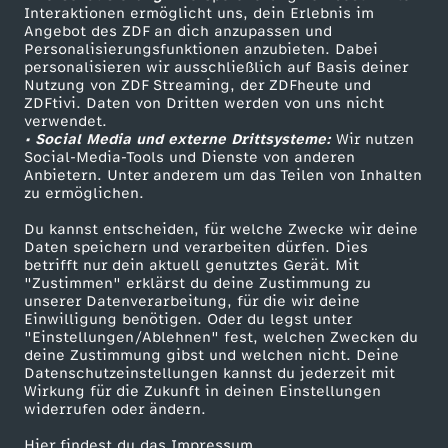
Sendungen A-Z
Hilfe
Interaktionen ermöglicht uns, dein Erlebnis im
e
Angebot des ZDF an dich anzupassen und
TV-Programm
Personalisierungsfunktionen anzubieten. Dabei
r
personalisieren wir ausschließlich auf Basis deiner
Nutzung von ZDF Streaming, der ZDFheute und
ZDFtivi. Daten von Dritten werden von uns nicht
u
Das ZDF
verwendet.
• Social Media und externe Drittsysteme:
Wir nutzen
ZDF Unternehmen
Social-Media-Tools und Dienste von anderen
n
Anbietern. Unter anderem um das Teilen von Inhalten
Karriere
zu ermöglichen.
d
Presseportal
Du kannst entscheiden, für welche Zwecke wir deine
ZDF goes Schule
Daten speichern und verarbeiten dürfen. Dies
e
betrifft nur dein aktuell genutztes Gerät. Mit
Werbefernsehen
"Zustimmen" erklärst du deine Zustimmung zu
unserer Datenverarbeitung, für die wir deine
x
Mainzelmännchen
Einwilligung benötigen. Oder du legst unter
"Einstellungen/Ablehnen" fest, welchen Zwecken du
t
deine Zustimmung gibst und welchen nicht. Deine
Datenschutzeinstellungen kannst du jederzeit mit
Wirkung für die Zukunft in deinen Einstellungen
r
widerrufen oder ändern.
Hier findest du das Impressum.