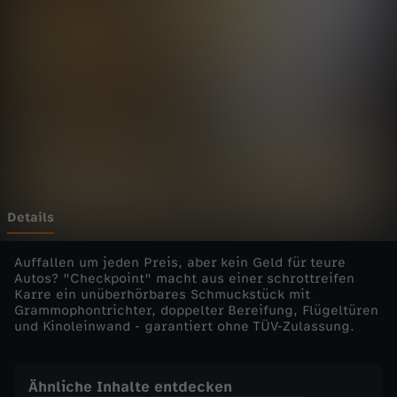
i
n
t
-
S
a
Details
m
Auffallen um jeden Preis, aber kein Geld für teure
Autos? "Checkpoint" macht aus einer schrottreifen
Karre ein unüberhörbares Schmuckstück mit
u
Grammophontrichter, doppelter Bereifung, Flügeltüren
und Kinoleinwand - garantiert ohne TÜV-Zulassung.
r
a
Ähnliche Inhalte entdecken