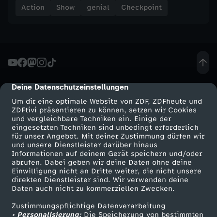
Action
Show
genial
Checkpoint
i
,
A
u
Deine Datenschutzeinstellungen
cmp-dialog-description
Um dir eine optimale Website von ZDF, ZDFheute und
t
ZDFtivi präsentieren zu können, setzen wir Cookies
und vergleichbare Techniken ein. Einige der
eingesetzten Techniken sind unbedingt erforderlich
o
für unser Angebot. Mit deiner Zustimmung dürfen wir
Mehr ZDF
Service
und unsere Dienstleister darüber hinaus
Informationen auf deinem Gerät speichern und/oder
p
ZDF-Apps
ZDFmitreden
abrufen. Dabei geben wir deine Daten ohne deine
Einwilligung nicht an Dritte weiter, die nicht unsere
Smart TV
Kontakt zum ZDF
o
direkten Dienstleister sind. Wir verwenden deine
Daten auch nicht zu kommerziellen Zwecken.
ZDFtext
Tickets
s
Zustimmungspflichtige Datenverarbeitung
Livestreams
Zuschauerservice
• Personalisierung:
Die Speicherung von bestimmten