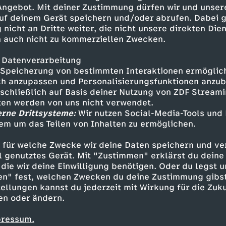
sucht, mit Wassertonnen ein
 Angebot. Mit deiner Zustimmung dürfen wir und unser
uf deinem Gerät speichern und/oder abrufen. Dabei 
 nicht an Dritte weiter, die nicht unsere direkten Dien
 auch nicht zu kommerziellen Zwecken.
 Datenverarbeitung
Speicherung von bestimmten Interaktionen ermöglicht
h anzupassen und Personalisierungsfunktionen anzub
sschließlich auf Basis deiner Nutzung von ZDF Stream
tten werden von uns nicht verwendet.
erne Drittsysteme:
Wir nutzen Social-Media-Tools und
em um das Teilen von Inhalten zu ermöglichen.
Inhalte entdecken
 für welche Zwecke wir deine Daten speichern und ver
ow
genial
FSK 0
Checkpoint
ell genutztes Gerät. Mit "Zustimmen" erklärst du dein
die wir deine Einwilligung benötigen. Oder du legst u
en" fest, welchen Zwecken du deine Zustimmung gibst
ellungen kannst du jederzeit mit Wirkung für die Zuku
en oder ändern.
pressum.