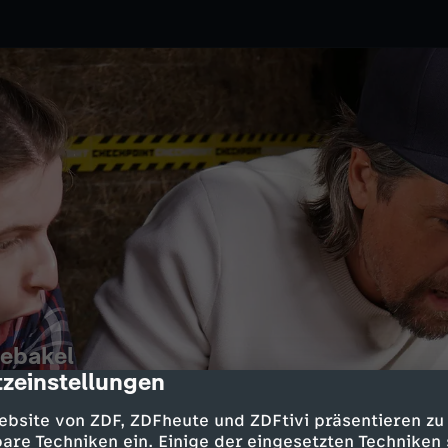
debakel
zeinstellungen
cription
ivi
ebsite von ZDF, ZDFheute und ZDFtivi präsentieren zu
int wird aus Kinder-Spielgeräten
are Techniken ein. Einige der eingesetzten Techniken