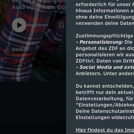
ein Vergnügungspark und das Testteam ver
erforderlich für unser
Auto vor einem Crash zu stoppen.
hinaus Informationen a
ohne deine Einwilligung
verwenden deine Daten
Abspielen
Zustimmungspflichtige
• Personalisierung:
Die 
Angebot des ZDF an dic
Details
personalisieren wir au
ZDFtivi. Daten von Dri
• Social Media und ext
Anbietern. Unter ander
Ähnliche 
Du kannst entscheiden,
Action
Sh
betrifft nur dein aktu
Datenverarbeitung, für 
"Einstellungen/Ablehn
Deine Datenschutzeinst
Einstellungen widerruf
Hier findest du das Im