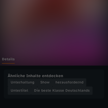
e
K
l
a
s
s
Details
e
Ähnliche Inhalte entdecken
D
Unterhaltung
Show
herausfordernd
Untertitel
Die beste Klasse Deutschlands
e
u