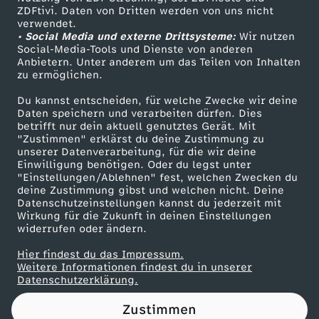
ZDFtivi. Daten von Dritten werden von uns nicht
-
Das ZDF
verwendet.
• Social Media und externe Drittsysteme:
Wir nutzen
ZDF Unternehmen
G
Social-Media-Tools und Dienste von anderen
Anbietern. Unter anderem um das Teilen von Inhalten
Karriere
zu ermöglichen.
a
Presseportal
Du kannst entscheiden, für welche Zwecke wir deine
ZDF goes Schule
Daten speichern und verarbeiten dürfen. Dies
r
betrifft nur dein aktuell genutztes Gerät. Mit
Werbefernsehen
"Zustimmen" erklärst du deine Zustimmung zu
m
unserer Datenverarbeitung, für die wir deine
Mainzelmännchen
Einwilligung benötigen. Oder du legst unter
"Einstellungen/Ablehnen" fest, welchen Zwecken du
i
deine Zustimmung gibst und welchen nicht. Deine
Datenschutzeinstellungen kannst du jederzeit mit
Wirkung für die Zukunft in deinen Einstellungen
s
widerrufen oder ändern.
c
Hier findest du das Impressum.
Partner
Weitere Informationen findest du in unserer
Datenschutzerklärung.
h
Zustimmen