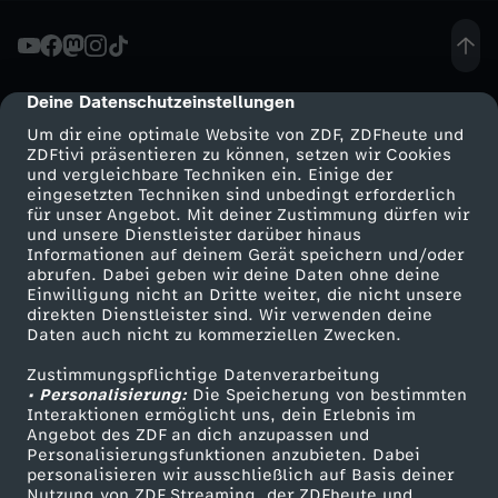
t
s
Deine Datenschutzeinstellungen
cmp-dialog-description
Um dir eine optimale Website von ZDF, ZDFheute und
c
ZDFtivi präsentieren zu können, setzen wir Cookies
und vergleichbare Techniken ein. Einige der
eingesetzten Techniken sind unbedingt erforderlich
h
für unser Angebot. Mit deiner Zustimmung dürfen wir
Mehr ZDF
Service
und unsere Dienstleister darüber hinaus
l
Informationen auf deinem Gerät speichern und/oder
ZDF-Apps
ZDFmitreden
abrufen. Dabei geben wir deine Daten ohne deine
Einwilligung nicht an Dritte weiter, die nicht unsere
a
Smart TV
Kontakt zum ZDF
direkten Dienstleister sind. Wir verwenden deine
Daten auch nicht zu kommerziellen Zwecken.
ZDFtext
Tickets
n
Zustimmungspflichtige Datenverarbeitung
Livestreams
Zuschauerservice
• Personalisierung:
Die Speicherung von bestimmten
d
Sendungen A-Z
Hilfe
Interaktionen ermöglicht uns, dein Erlebnis im
Angebot des ZDF an dich anzupassen und
TV-Programm
Personalisierungsfunktionen anzubieten. Dabei
s
personalisieren wir ausschließlich auf Basis deiner
Nutzung von ZDF Streaming, der ZDFheute und