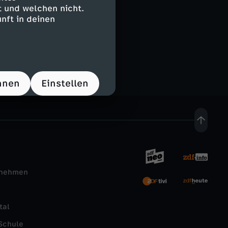
 und welchen nicht.
nft in deinen
hnen
Einstellen
rnehmen
tal
Schule