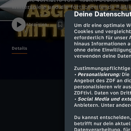
über die Vorwürfe vom "faulen Deutschen"
Winterspiele und die fortschreitende Radik
Deine Datenschut
cmp-dialog-des
Abspielen
Um dir eine optimale W
Cookies und vergleichb
erforderlich für unser
hinaus Informationen a
Details
ohne deine Einwilligung
verwenden deine Daten
Zustimmungspflichtige
Diese Sendung 
• Personalisierung:
Die 
Angebot des ZDF an dic
personalisieren wir au
ZDFtivi. Daten von Dri
• Social Media und ext
Ähnliche 
Anbietern. Unter ander
Satire
Sh
Du kannst entscheiden,
FSK 6
heu
betrifft nur dein aktu
Datenverarbeitung, für 