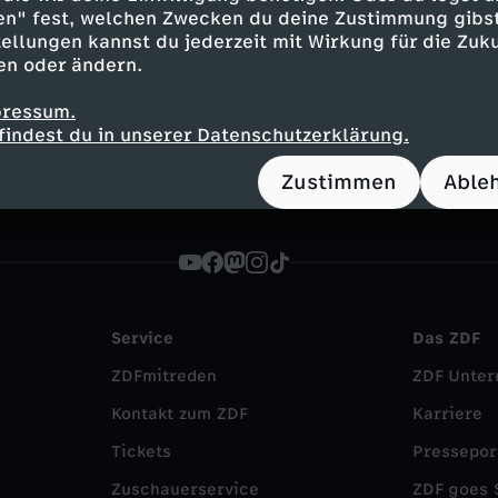
en" fest, welchen Zwecken du deine Zustimmung gibst
ellungen kannst du jederzeit mit Wirkung für die Zuku
en oder ändern.
stagram
YouTube
TikTok
WhatsApp
pressum.
findest du in unserer Datenschutzerklärung.
Zustimmen
Able
Service
Das ZDF
ZDFmitreden
ZDF Unte
Kontakt zum ZDF
Karriere
Tickets
Pressepor
Zuschauerservice
ZDF goes 