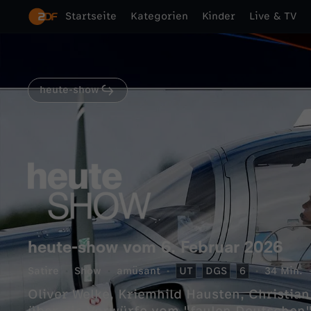
Startseite
Kategorien
Kinder
Live & TV
heute-show
heute-show vom 6. Februar 2026
Satire
Show
amüsant
UT
DGS
6
34 Min.
Oliver Welke, Kriemhild Hausten, Christi