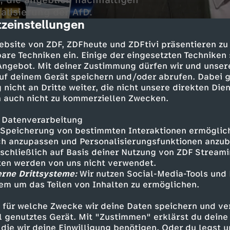
, die angeblich nachhaltigen
alisierung der AfD.
zeinstellungen
cription
ebsite von ZDF, ZDFheute und ZDFtivi präsentieren zu
are Techniken ein. Einige der eingesetzten Techniken
 Angebot. Mit deiner Zustimmung dürfen wir und unser
uf deinem Gerät speichern und/oder abrufen. Dabei 
 nicht an Dritte weiter, die nicht unsere direkten Dien
 auch nicht zu kommerziellen Zwecken.
 Datenverarbeitung
wird im Web und in der App mit Gebärdensprac
Speicherung von bestimmten Interaktionen ermöglicht
h anzupassen und Personalisierungsfunktionen anzub
sschließlich auf Basis deiner Nutzung von ZDF Stream
tten werden von uns nicht verwendet.
erne Drittsysteme:
Inhalte entdecken
Wir nutzen Social-Media-Tools und
em um das Teilen von Inhalten zu ermöglichen.
ow
amüsant
Untertitel
Deutsche Gebärde
 für welche Zwecke wir deine Daten speichern und ver
te-show
ell genutztes Gerät. Mit "Zustimmen" erklärst du dein
die wir deine Einwilligung benötigen. Oder du legst u