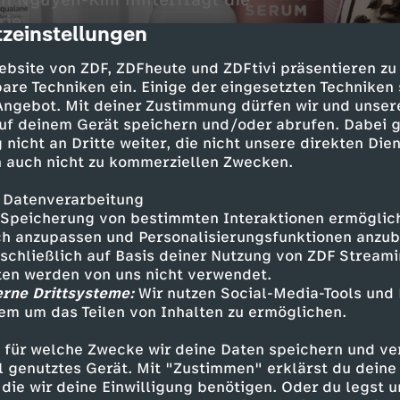
hi Nguyen-Kim hinterfragt die
ie.
zeinstellungen
cription
ebsite von ZDF, ZDFheute und ZDFtivi präsentieren zu
are Techniken ein. Einige der eingesetzten Techniken
 Angebot. Mit deiner Zustimmung dürfen wir und unser
uf deinem Gerät speichern und/oder abrufen. Dabei 
 nicht an Dritte weiter, die nicht unsere direkten Dien
 auch nicht zu kommerziellen Zwecken.
 Datenverarbeitung
s die
Quellen der Sendung
zu
Speicherung von bestimmten Interaktionen ermöglicht
h anzupassen und Personalisierungsfunktionen anzub
:
sschließlich auf Basis deiner Nutzung von ZDF Stream
tten werden von uns nicht verwendet.
Kosmetikindustrie - PDF herunterladen
erne Drittsysteme:
Wir nutzen Social-Media-Tools und
em um das Teilen von Inhalten zu ermöglichen.
 für welche Zwecke wir deine Daten speichern und ver
ell genutztes Gerät. Mit "Zustimmen" erklärst du dein
Inhalte entdecken
die wir deine Einwilligung benötigen. Oder du legst u