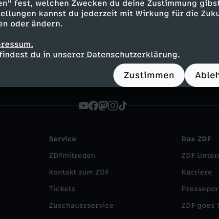
en" fest, welchen Zwecken du deine Zustimmung gibst
t
Show
kritisch
Untertitel
FSK 6
ellungen kannst du jederzeit mit Wirkung für die Zuku
en oder ändern.
 - Die Show
pressum.
findest du in unserer Datenschutzerklärung.
Zustimmen
Able
Service
Das ZDF
ZDFmitreden
ZDF Unte
Kontakt zum ZDF
Karriere
Tickets
Pressepor
Zuschauerservice
ZDF goes 