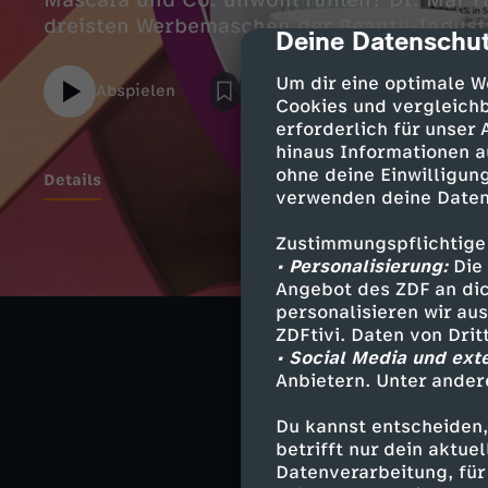
Mascara und Co. unwohl fühlen? Dr. Mai T
dreisten Werbemaschen der Beauty-Industr
Deine Datenschut
cmp-dialog-des
Um dir eine optimale W
Abspielen
Cookies und vergleichb
erforderlich für unser
hinaus Informationen a
ohne deine Einwilligung
Details
verwenden deine Daten
Zustimmungspflichtige
Hier gibt'
• Personalisierung:
Die 
Angebot des ZDF an dic
Download
personalisieren wir au
ZDFtivi. Daten von Dri
Die Tricks der 
• Social Media und ext
Anbietern. Unter ander
Du kannst entscheiden,
betrifft nur dein aktu
Ähnliche 
Datenverarbeitung, für 