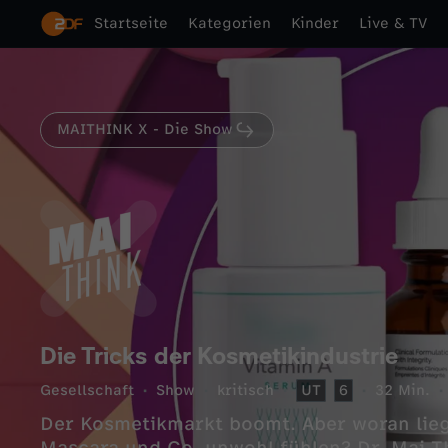
Startseite
Kategorien
Kinder
Live & TV
MAITHINK X - Die Show
Die Tricks der Kosmetikindustrie
Gesellschaft
Show
kritisch
UT
6
32 Min.
Der Kosmetikmarkt boomt. Aber woran lieg