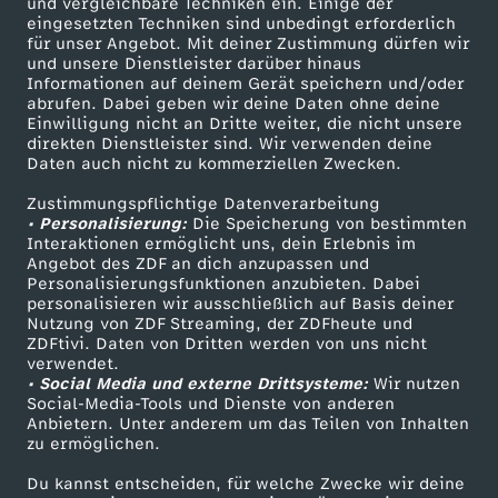
und vergleichbare Techniken ein. Einige der
n
eingesetzten Techniken sind unbedingt erforderlich
für unser Angebot. Mit deiner Zustimmung dürfen wir
Mehr ZDF
Service
und unsere Dienstleister darüber hinaus
L
Informationen auf deinem Gerät speichern und/oder
ZDF-Apps
ZDFmitreden
abrufen. Dabei geben wir deine Daten ohne deine
Einwilligung nicht an Dritte weiter, die nicht unsere
o
Smart TV
Kontakt zum ZDF
direkten Dienstleister sind. Wir verwenden deine
Daten auch nicht zu kommerziellen Zwecken.
ZDFtext
Tickets
h
Zustimmungspflichtige Datenverarbeitung
Livestreams
Zuschauerservice
• Personalisierung:
Die Speicherung von bestimmten
s
Sendungen A-Z
Hilfe
Interaktionen ermöglicht uns, dein Erlebnis im
Angebot des ZDF an dich anzupassen und
TV-Programm
Personalisierungsfunktionen anzubieten. Dabei
e
personalisieren wir ausschließlich auf Basis deiner
Nutzung von ZDF Streaming, der ZDFheute und
k
ZDFtivi. Daten von Dritten werden von uns nicht
Das ZDF
verwendet.
• Social Media und externe Drittsysteme:
Wir nutzen
ZDF Unternehmen
o
Social-Media-Tools und Dienste von anderen
Anbietern. Unter anderem um das Teilen von Inhalten
Karriere
zu ermöglichen.
c
Presseportal
Du kannst entscheiden, für welche Zwecke wir deine
ZDF goes Schule