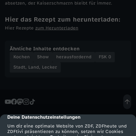
absetzen, der Kaiserschmarrn bleibt für immer.
-
Hier das Rezept zum herunterladen:
C
Hier Rezepte
zum Herunterladen
h
Ähnliche Inhalte entdecken
r
Kochen
Show
herausfordernd
FSK 0
Stadt, Land, Lecker
i
s
t
i
Deine Datenschutzeinstellungen
cmp-dialog-description
Um dir eine optimale Website von ZDF, ZDFheute und
a
ZDFtivi präsentieren zu können, setzen wir Cookies