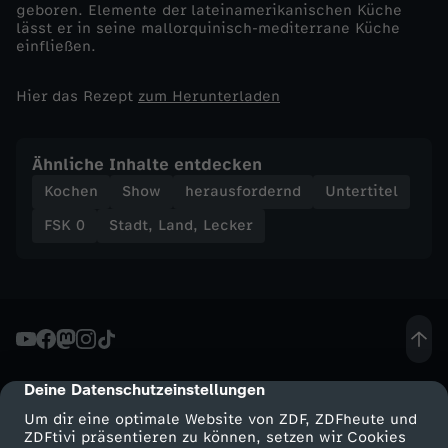
geboren. Elemente der lateinamerikanischen Küche
lässt er in seine mallorquinisch-mediterrane Küche
-
einfließen.
C
Hier das Rezept
zum Herunterladen
h
Ähnliche Inhalte entdecken
r
Kochen
Show
herausfordernd
Untertitel
FSK 0
Stadt, Land, Lecker
i
s
t
i
Deine Datenschutzeinstellungen
cmp-dialog-description
a
Um dir eine optimale Website von ZDF, ZDFheute und
ZDFtivi präsentieren zu können, setzen wir Cookies