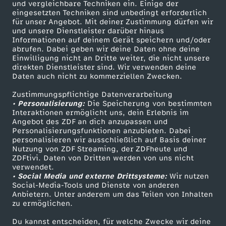
und vergleichbare Techniken ein. Einige der
n
eingesetzten Techniken sind unbedingt erforderlich
für unser Angebot. Mit deiner Zustimmung dürfen wir
Mehr ZDF
Service
und unsere Dienstleister darüber hinaus
L
Informationen auf deinem Gerät speichern und/oder
ZDF-Apps
ZDFmitreden
abrufen. Dabei geben wir deine Daten ohne deine
o
Einwilligung nicht an Dritte weiter, die nicht unsere
Smart TV
Kontakt zum ZDF
direkten Dienstleister sind. Wir verwenden deine
Daten auch nicht zu kommerziellen Zwecken.
ZDFtext
Tickets
h
Zustimmungspflichtige Datenverarbeitung
Livestreams
Zuschauerservice
• Personalisierung:
Die Speicherung von bestimmten
s
Sendungen A-Z
Hilfe
Interaktionen ermöglicht uns, dein Erlebnis im
Angebot des ZDF an dich anzupassen und
TV-Programm
e
Personalisierungsfunktionen anzubieten. Dabei
personalisieren wir ausschließlich auf Basis deiner
Nutzung von ZDF Streaming, der ZDFheute und
k
ZDFtivi. Daten von Dritten werden von uns nicht
Das ZDF
verwendet.
• Social Media und externe Drittsysteme:
Wir nutzen
o
ZDF Unternehmen
Social-Media-Tools und Dienste von anderen
Anbietern. Unter anderem um das Teilen von Inhalten
Karriere
c
zu ermöglichen.
Presseportal
Du kannst entscheiden, für welche Zwecke wir deine