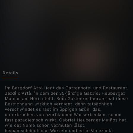
a
Wechseln zu: ZDFheute
n
d
,
L
e
Details
c
Im Bergdorf Artà liegt das Gartenhotel und Restaurant
Jardi d’Artà, in dem der 35-jährige Gabriel Heuberger
Muiños am Herd steht. Sein Gartenrestaurant hat diese
k
Bezeichnung wirklich verdient, denn tatsächlich
verschwindet es fast im üppigen Grün, das,
e
unterbrochen von azurblauben Wasserbecken, schon
fast paradiesisch wirkt. Gabriel Heuberger Muiños hat,
wie der Name schon vermuten lässt,
r
hispanischdeutsche Wurzeln und ist in Venezuela