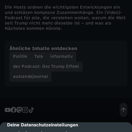
Die Hosts ordnen die wichtigsten Entwicklungen ein
m
und erklären komplexe Zusammenhänge. Ein (Video)-
Podcast für alle, die verstehen wollen, warum die Welt
seit Trump nicht mehr dieselbe ist – und was als
p
Nächstes kommen könnte.
E
Ähnliche Inhalte entdecken
f
Politik
Talk
informativ
der Podcast: Der Trump Effekt
f
auslandsjournal
e
k
t
-
Deine Datenschutzeinstellungen
cmp-dialog-description