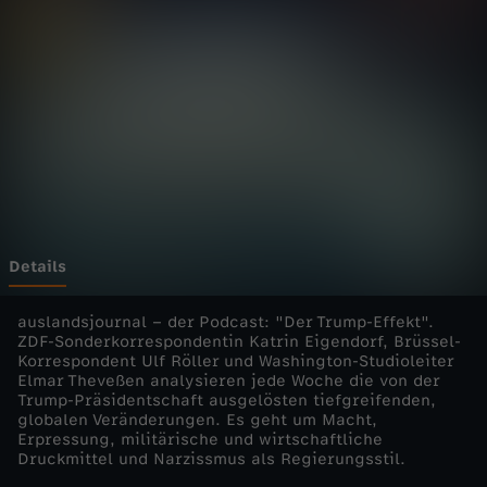
a
s
t
:
D
e
Details
r
auslandsjournal – der Podcast: "Der Trump-Effekt".
ZDF-Sonderkorrespondentin Katrin Eigendorf, Brüssel-
Korrespondent Ulf Röller und Washington-Studioleiter
T
Elmar Theveßen analysieren jede Woche die von der
Trump-Präsidentschaft ausgelösten tiefgreifenden,
r
globalen Veränderungen. Es geht um Macht,
Erpressung, militärische und wirtschaftliche
Druckmittel und Narzissmus als Regierungsstil.
u