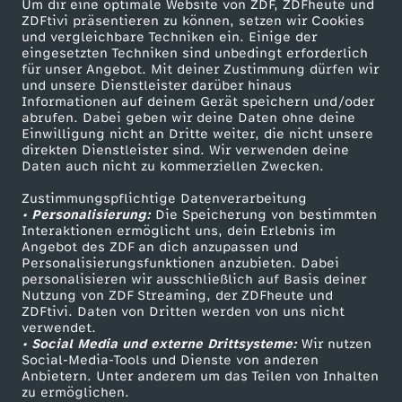
Um dir eine optimale Website von ZDF, ZDFheute und
F
ZDFtivi präsentieren zu können, setzen wir Cookies
und vergleichbare Techniken ein. Einige der
eingesetzten Techniken sind unbedingt erforderlich
o
für unser Angebot. Mit deiner Zustimmung dürfen wir
Mehr ZDF
Service
und unsere Dienstleister darüber hinaus
Informationen auf deinem Gerät speichern und/oder
l
ZDF-Apps
ZDFmitreden
abrufen. Dabei geben wir deine Daten ohne deine
Einwilligung nicht an Dritte weiter, die nicht unsere
Smart TV
Kontakt zum ZDF
g
direkten Dienstleister sind. Wir verwenden deine
Daten auch nicht zu kommerziellen Zwecken.
ZDFtext
Tickets
e
Zustimmungspflichtige Datenverarbeitung
Livestreams
Zuschauerservice
• Personalisierung:
Die Speicherung von bestimmten
Sendungen A-Z
Hilfe
Interaktionen ermöglicht uns, dein Erlebnis im
1
Angebot des ZDF an dich anzupassen und
TV-Programm
Personalisierungsfunktionen anzubieten. Dabei
4
personalisieren wir ausschließlich auf Basis deiner
Nutzung von ZDF Streaming, der ZDFheute und
ZDFtivi. Daten von Dritten werden von uns nicht
:
Das ZDF
verwendet.
• Social Media und externe Drittsysteme:
Wir nutzen
ZDF Unternehmen
Social-Media-Tools und Dienste von anderen
W
Anbietern. Unter anderem um das Teilen von Inhalten
Karriere
zu ermöglichen.