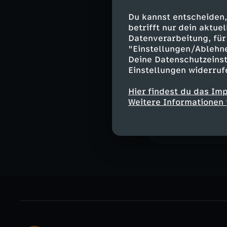
Zusammenhänge. 
Welt seit Trump
Du kannst entscheiden,
betrifft nur dein aktu
könnte.
Datenverarbeitung, für 
"Einstellungen/Ablehn
Deine Datenschutzeinst
Einstellungen widerruf
Ähnliche 
Hier findest du das Im
Politik
Tal
Weitere Informationen 
auslandsjou