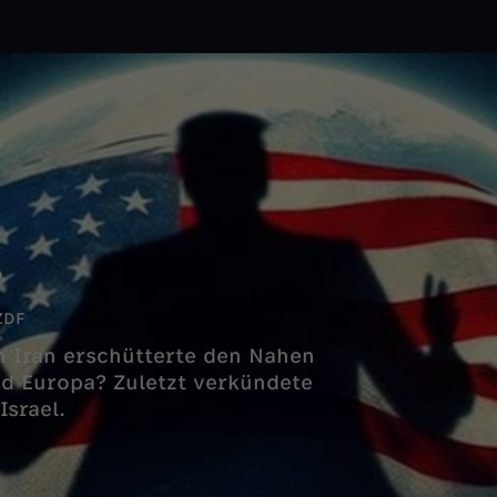
?
ZDF
n Iran erschütterte den Nahen
und Europa? Zuletzt verkündete
srael.