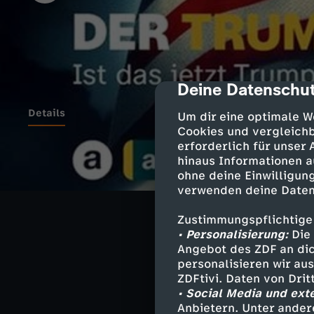
Deine Datenschut
cmp-dialog-des
Details
Um dir eine optimale W
Cookies und vergleichb
erforderlich für unser
hinaus Informationen a
auslandsjournal
ohne deine Einwilligung
Sonderkorrespon
verwenden deine Daten
und Washington-
der Trump-Präsi
Zustimmungspflichtige
Veränderungen. 
• Personalisierung:
Die 
wirtschaftliche
Angebot des ZDF an dic
personalisieren wir au
ZDFtivi. Daten von Dri
• Social Media und ext
Die Hosts ordne
Anbietern. Unter ander