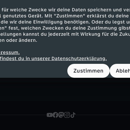
Ein (Video)-Podcast für alle, die verstehen w
 nicht mehr dieselbe ist – und was als Nächst
 für welche Zwecke wir deine Daten speichern und ver
ell genutztes Gerät. Mit "Zustimmen" erklärst du dein
die wir deine Einwilligung benötigen. Oder du legst u
en" fest, welchen Zwecken du deine Zustimmung gibst
ellungen kannst du jederzeit mit Wirkung für die Zuku
en oder ändern.
Inhalte entdecken
pressum.
k
informativ
der Podcast: Der Trump Effekt
findest du in unserer Datenschutzerklärung.
rnal
Zustimmen
Able