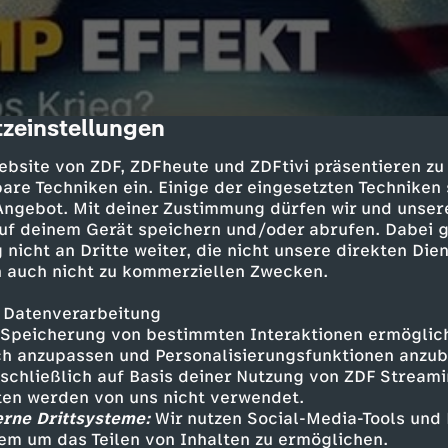
zeinstellungen
cription
ebsite von ZDF, ZDFheute und ZDFtivi präsentieren zu
are Techniken ein. Einige der eingesetzten Techniken
 Angebot. Mit deiner Zustimmung dürfen wir und unser
uf deinem Gerät speichern und/oder abrufen. Dabei 
 – der Podcast: "Der Trump-Effekt". ZDF-
 nicht an Dritte weiter, die nicht unsere direkten Dien
dentin Katrin Eigendorf, Brüssel-Korresponden
 auch nicht zu kommerziellen Zwecken.
Studioleiter Elmar Theveßen analysieren jede 
dentschaft ausgelösten tiefgreifenden, global
 Datenverarbeitung
Es geht um Macht, Erpressung, militärische u
Speicherung von bestimmten Interaktionen ermöglicht
 Druckmittel und Narzissmus als Regierungsstil
h anzupassen und Personalisierungsfunktionen anzub
sschließlich auf Basis deiner Nutzung von ZDF Stream
tten werden von uns nicht verwendet.
erne Drittsysteme:
Wir nutzen Social-Media-Tools und
n die wichtigsten Entwicklungen ein und erklä
em um das Teilen von Inhalten zu ermöglichen.