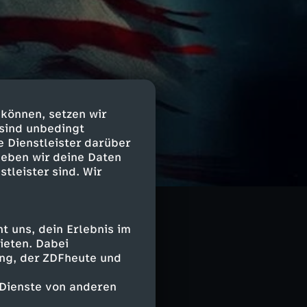
 können, setzen wir
 sind unbedingt
e Dienstleister darüber
geben wir deine Daten
stleister sind. Wir
t Ulf Röller
Woche die von
en
nd
 uns, dein Erlebnis im
.
ieten. Dabei
ing, der ZDFheute und
 Dienste von anderen
ren komplexe