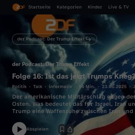
Startseite
Kategorien
Kinder
Live & TV
der Podcast: Der Trump Effekt
der Podcast: Der Trump Effekt
Folge 16: Ist das jetzt Trumps Krieg
Politik
Talk
informativ
54 Min.
23.06.2025
Der amerikanische Militärschlag gegen de
Osten. Was bedeutet das für Israel, Iran 
Trump eine Waffenruhe zwischen Iran und I
Abspielen