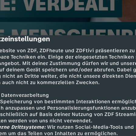
zeinstellungen
cription
ebsite von ZDF, ZDFheute und ZDFtivi präsentieren zu
are Techniken ein. Einige der eingesetzten Techniken
 Angebot. Mit deiner Zustimmung dürfen wir und unser
uf deinem Gerät speichern und/oder abrufen. Dabei 
 – der Podcast: "Der Trump-Effekt". ZDF-
 nicht an Dritte weiter, die nicht unsere direkten Dien
dentin Katrin Eigendorf, Brüssel-Korresponden
 auch nicht zu kommerziellen Zwecken.
Studioleiter Elmar Theveßen analysieren jede 
dentschaft ausgelösten tiefgreifenden, global
 Datenverarbeitung
Es geht um Macht, Erpressung, militärische u
Speicherung von bestimmten Interaktionen ermöglicht
 Druckmittel und Narzissmus als Regierungsstil
h anzupassen und Personalisierungsfunktionen anzub
sschließlich auf Basis deiner Nutzung von ZDF Stream
tten werden von uns nicht verwendet.
erne Drittsysteme:
Wir nutzen Social-Media-Tools und
n die wichtigsten Entwicklungen ein und erklä
em um das Teilen von Inhalten zu ermöglichen.