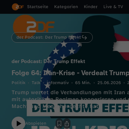
Startseite
Kategorien
Kinder
Live & TV
der Podcast: Der Trump Effekt
der Podcast: Der Trump Effekt
Folge 64: Iran-Krise - Verdealt Tru
Politik
Talk
informativ
65 Min.
25.06.2026
Trump wertet die Verhandlungen mit Iran 
mit autoritären Regimen kooperieren und 
Macht und Menschenrechte hat.
Abspielen