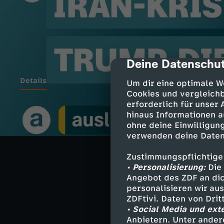
Deine Datenschut
cmp-dialog-des
Details
Um dir eine optimale W
Cookies und vergleichb
erforderlich für unser
hinaus Informationen a
auslandsjournal
ohne deine Einwilligung
Sonderkorrespon
verwenden deine Daten
und Washington-
der Trump-Präsi
Zustimmungspflichtige
Veränderungen. 
• Personalisierung:
Die 
wirtschaftliche
Angebot des ZDF an dic
personalisieren wir au
ZDFtivi. Daten von Dri
• Social Media und ext
Die Hosts ordne
Anbietern. Unter ander