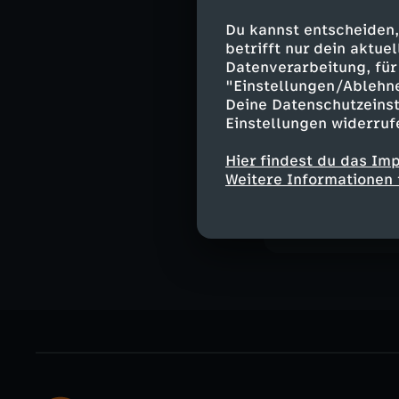
Zusammenhänge. 
Welt seit Trump
Du kannst entscheiden,
betrifft nur dein aktu
könnte.
Datenverarbeitung, für 
"Einstellungen/Ablehn
Deine Datenschutzeinst
Einstellungen widerruf
Ähnliche 
Hier findest du das Im
Politik
Tal
Weitere Informationen 
auslandsjou