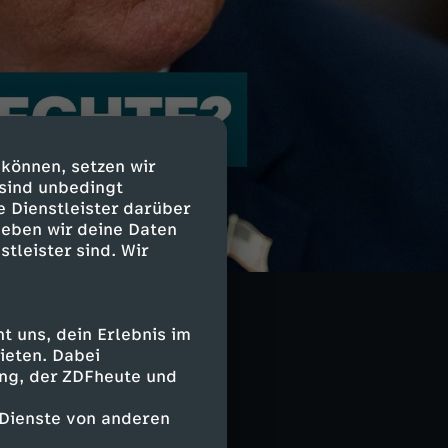
 können, setzen wir
 sind unbedingt
e Dienstleister darüber
geben wir deine Daten
stleister sind. Wir
t Ulf Röller
Woche die von
en
nd
 uns, dein Erlebnis im
.
ieten. Dabei
ing, der ZDFheute und
 Dienste von anderen
ren komplexe