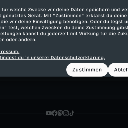
Ein (Video)-Podcast für alle, die verstehen w
 nicht mehr dieselbe ist – und was als Nächst
 für welche Zwecke wir deine Daten speichern und ver
ell genutztes Gerät. Mit "Zustimmen" erklärst du dein
die wir deine Einwilligung benötigen. Oder du legst u
en" fest, welchen Zwecken du deine Zustimmung gibst
ellungen kannst du jederzeit mit Wirkung für die Zuku
en oder ändern.
Inhalte entdecken
pressum.
k
informativ
der Podcast: Der Trump Effekt
findest du in unserer Datenschutzerklärung.
rnal
Zustimmen
Able