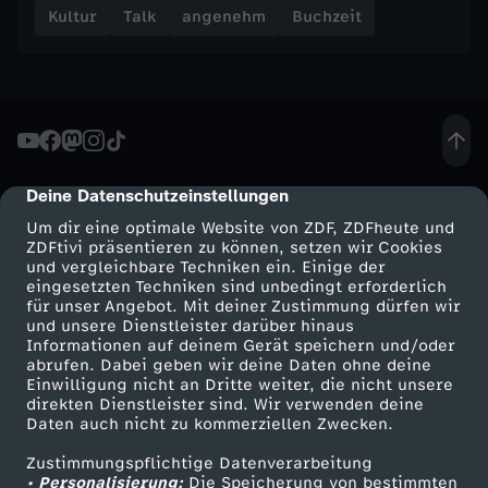
Kultur
Talk
angenehm
Buchzeit
n
j
a
h
Deine Datenschutzeinstellungen
cmp-dialog-description
Um dir eine optimale Website von ZDF, ZDFheute und
u
ZDFtivi präsentieren zu können, setzen wir Cookies
und vergleichbare Techniken ein. Einige der
eingesetzten Techniken sind unbedingt erforderlich
s
für unser Angebot. Mit deiner Zustimmung dürfen wir
Mehr ZDF
Service
und unsere Dienstleister darüber hinaus
Informationen auf deinem Gerät speichern und/oder
"
ZDF-Apps
ZDFmitreden
abrufen. Dabei geben wir deine Daten ohne deine
Einwilligung nicht an Dritte weiter, die nicht unsere
Smart TV
Kontakt zum ZDF
v
direkten Dienstleister sind. Wir verwenden deine
Daten auch nicht zu kommerziellen Zwecken.
ZDFtext
Tickets
o
Zustimmungspflichtige Datenverarbeitung
Livestreams
Zuschauerservice
• Personalisierung:
Die Speicherung von bestimmten