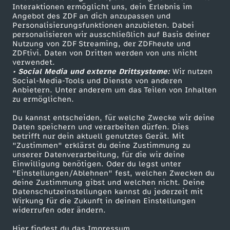
Sendungen A-Z
Hilfe
Interaktionen ermöglicht uns, dein Erlebnis im
n
Angebot des ZDF an dich anzupassen und
TV-Programm
Personalisierungsfunktionen anzubieten. Dabei
J
personalisieren wir ausschließlich auf Basis deiner
Nutzung von ZDF Streaming, der ZDFheute und
ZDFtivi. Daten von Dritten werden von uns nicht
o
Das ZDF
verwendet.
• Social Media und externe Drittsysteme:
Wir nutzen
ZDF Unternehmen
Social-Media-Tools und Dienste von anderen
s
Anbietern. Unter anderem um das Teilen von Inhalten
Karriere
zu ermöglichen.
h
Presseportal
Du kannst entscheiden, für welche Zwecke wir deine
ZDF goes Schule
Daten speichern und verarbeiten dürfen. Dies
u
betrifft nur dein aktuell genutztes Gerät. Mit
Werbefernsehen
"Zustimmen" erklärst du deine Zustimmung zu
unserer Datenverarbeitung, für die wir deine
a
Mainzelmännchen
Einwilligung benötigen. Oder du legst unter
"Einstellungen/Ablehnen" fest, welchen Zwecken du
C
deine Zustimmung gibst und welchen nicht. Deine
Datenschutzeinstellungen kannst du jederzeit mit
Wirkung für die Zukunft in deinen Einstellungen
o
widerrufen oder ändern.
Hier findest du das Impressum.