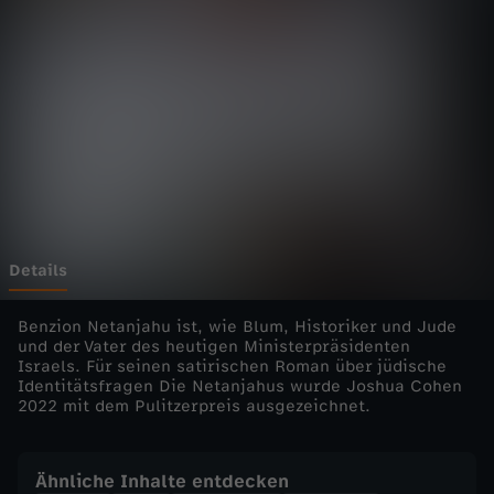
t
-
"
D
i
e
Details
N
Benzion Netanjahu ist, wie Blum, Historiker und Jude
und der Vater des heutigen Ministerpräsidenten
Israels. Für seinen satirischen Roman über jüdische
e
Identitätsfragen Die Netanjahus wurde Joshua Cohen
2022 mit dem Pulitzerpreis ausgezeichnet.
t
a
Ähnliche Inhalte entdecken