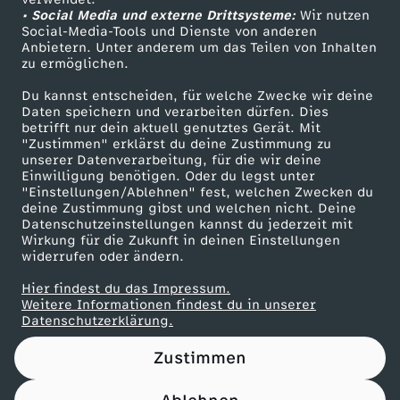
• Social Media und externe Drittsysteme:
u
Wir nutzen
ZDF Unternehmen
Social-Media-Tools und Dienste von anderen
Anbietern. Unter anderem um das Teilen von Inhalten
Karriere
n
zu ermöglichen.
Presseportal
Du kannst entscheiden, für welche Zwecke wir deine
F
ZDF goes Schule
Daten speichern und verarbeiten dürfen. Dies
betrifft nur dein aktuell genutztes Gerät. Mit
Werbefernsehen
"Zustimmen" erklärst du deine Zustimmung zu
r
unserer Datenverarbeitung, für die wir deine
Mainzelmännchen
Einwilligung benötigen. Oder du legst unter
a
"Einstellungen/Ablehnen" fest, welchen Zwecken du
deine Zustimmung gibst und welchen nicht. Deine
Datenschutzeinstellungen kannst du jederzeit mit
u
Wirkung für die Zukunft in deinen Einstellungen
widerrufen oder ändern.
e
Hier findest du das Impressum.
Partner
Weitere Informationen findest du in unserer
n
Datenschutzerklärung.
Zustimmen
"