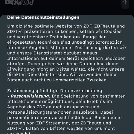
h
Deine Datenschutzeinstellungen
cmp-dialog-description
d
Um dir eine optimale Website von ZDF, ZDFheute und
ZDFtivi präsentieren zu können, setzen wir Cookies
und vergleichbare Techniken ein. Einige der
e
eingesetzten Techniken sind unbedingt erforderlich
für unser Angebot. Mit deiner Zustimmung dürfen wir
Mehr ZDF
Service
und unsere Dienstleister darüber hinaus
r
Informationen auf deinem Gerät speichern und/oder
ZDF-Apps
ZDFmitreden
abrufen. Dabei geben wir deine Daten ohne deine
F
Einwilligung nicht an Dritte weiter, die nicht unsere
Smart TV
Kontakt zum ZDF
direkten Dienstleister sind. Wir verwenden deine
Daten auch nicht zu kommerziellen Zwecken.
ZDFtext
Tickets
a
Zustimmungspflichtige Datenverarbeitung
Livestreams
Zuschauerservice
• Personalisierung:
l
Die Speicherung von bestimmten
Sendungen A-Z
Hilfe
Interaktionen ermöglicht uns, dein Erlebnis im
Angebot des ZDF an dich anzupassen und
TV-Programm
o
Personalisierungsfunktionen anzubieten. Dabei
personalisieren wir ausschließlich auf Basis deiner
Nutzung von ZDF Streaming, der ZDFheute und
d
ZDFtivi. Daten von Dritten werden von uns nicht
Das ZDF
verwendet.