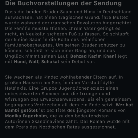
Die Buchvorstellungen der Sendung
e
Dass die beiden Brüder Saam und Nima in Deutschland
aufwachsen, hat einen tragischen Grund: ihre Mutter
wurde während der iranischen Revolution hingerichtet.
i
Die Familie musste fliehen. Ihrem Vater gelingt es
nicht, in Neukölln sicheren Fuß zu fassen. So schlüpft
der kleine Saam in die Rolle des heimlichen
n
Familienoberhauptes. Um seinen Bruder schützen zu
können, schließt er sich einer Gang an, und das
d
Unglück nimmt seinen Lauf.
Behzad Karim Khani
legt
mit
Hund, Wolf, Schakal
sein Debut vor.
e
Sie wachsen als Kinder wohlhabender Eltern auf, in
großen Häusern am See, in einer Vorstadtidylle
r
Helsinkis. Eine Gruppe Jugendlicher erlebt einen
unbeschwerten Sommer und die Irrungen und
B
Wirrungen des Erwachsenwerdens. Bis ein gemeinsam
begangenes Verbrechen all dem ein Ende setzt.
Wer hat
Bambi getötet
ist der Titel des jüngsten Romans von
u
Monika Fagerholm
, die zu den bedeutendsten
Autorinnen Skandinaviens zählt. Der Roman wurde mit
dem Preis des Nordischen Rates ausgezeichnet.
c