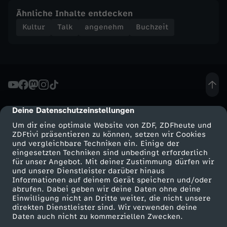
Ähnliche Inhalte entdecken
Kultur
Talk
angenehm
Buchzeit
Deine Datenschutzeinstellungen
cmp-dialog-description
Um dir eine optimale Website von ZDF, ZDFheute und
ZDFtivi präsentieren zu können, setzen wir Cookies
und vergleichbare Techniken ein. Einige der
eingesetzten Techniken sind unbedingt erforderlich
für unser Angebot. Mit deiner Zustimmung dürfen wir
Mehr ZDF
Service
und unsere Dienstleister darüber hinaus
Informationen auf deinem Gerät speichern und/oder
ZDF-Apps
ZDFmitreden
abrufen. Dabei geben wir deine Daten ohne deine
Einwilligung nicht an Dritte weiter, die nicht unsere
Smart TV
Kontakt zum ZDF
direkten Dienstleister sind. Wir verwenden deine
Daten auch nicht zu kommerziellen Zwecken.
ZDFtext
Tickets