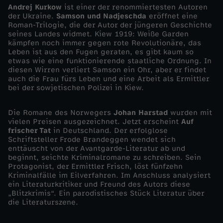
Andrej Kurkow
ist einer der renommiertesten Autoren
h
der Ukraine.
Samson und Nadjeschda
eröffnet eine
Roman-Trilogie, die der Autor der jüngeren Geschichte
z
seines Landes widmet. Kiew 1919: Weiße Garden
kämpfen noch immer gegen rote Revolutionäre, das
Leben ist aus den Fugen geraten, es gibt kaum so
e
etwas wie eine funktionierende staatliche Ordnung. In
diesen Wirren verliert Samson ein Ohr, aber er findet
auch die Frau fürs Leben und eine Arbeit als Ermittler
i
bei der sowjetischen Polizei in Kiew.
t
Die Romane des Norwegers
Johan Harstad
wurden mit
vielen Preisen ausgezeichnet. Jetzt erscheint
Auf
frischer Tat
in Deutschland. Der erfolglose
Schriftsteller Frode Brandeggen wendet sich
enttäuscht von der Avantgarde-Literatur ab und
beginnt, seichte Kriminalromane zu schreiben. Sein
Protagonist, der Ermittler Frisch, löst fünfzehn
Kriminalfälle im Eilverfahren. Im Anschluss analysiert
ein Literaturkritiker und Freund des Autors diese
„Blitzkrimis“. Ein parodistisches Stück Literatur über
die Literaturszene.