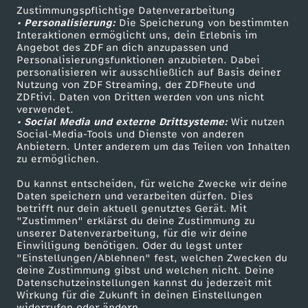
Zustimmungspflichtige Datenverarbeitung
Livestreams
Zuschauerservice
• Personalisierung:
Die Speicherung von bestimmten
Sendungen A-Z
Hilfe
Interaktionen ermöglicht uns, dein Erlebnis im
Angebot des ZDF an dich anzupassen und
TV-Programm
Personalisierungsfunktionen anzubieten. Dabei
personalisieren wir ausschließlich auf Basis deiner
Nutzung von ZDF Streaming, der ZDFheute und
ZDFtivi. Daten von Dritten werden von uns nicht
Das ZDF
verwendet.
• Social Media und externe Drittsysteme:
Wir nutzen
ZDF Unternehmen
Social-Media-Tools und Dienste von anderen
Anbietern. Unter anderem um das Teilen von Inhalten
Karriere
zu ermöglichen.
Presseportal
Du kannst entscheiden, für welche Zwecke wir deine
ZDF goes Schule
Daten speichern und verarbeiten dürfen. Dies
betrifft nur dein aktuell genutztes Gerät. Mit
Werbefernsehen
"Zustimmen" erklärst du deine Zustimmung zu
unserer Datenverarbeitung, für die wir deine
Mainzelmännchen
Einwilligung benötigen. Oder du legst unter
"Einstellungen/Ablehnen" fest, welchen Zwecken du
deine Zustimmung gibst und welchen nicht. Deine
Datenschutzeinstellungen kannst du jederzeit mit
Wirkung für die Zukunft in deinen Einstellungen
widerrufen oder ändern.