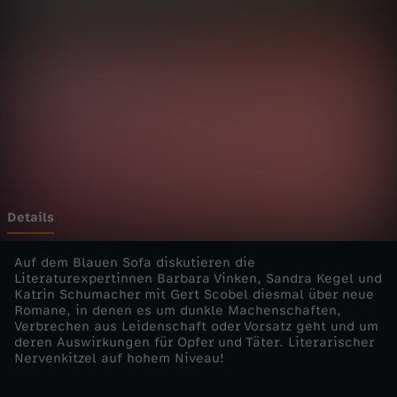
t
-
C
r
i
m
Details
e
Auf dem Blauen Sofa diskutieren die
Literaturexpertinnen Barbara Vinken, Sandra Kegel und
Katrin Schumacher mit Gert Scobel diesmal über neue
T
Romane, in denen es um dunkle Machenschaften,
Verbrechen aus Leidenschaft oder Vorsatz geht und um
i
deren Auswirkungen für Opfer und Täter. Literarischer
Nervenkitzel auf hohem Niveau!
m