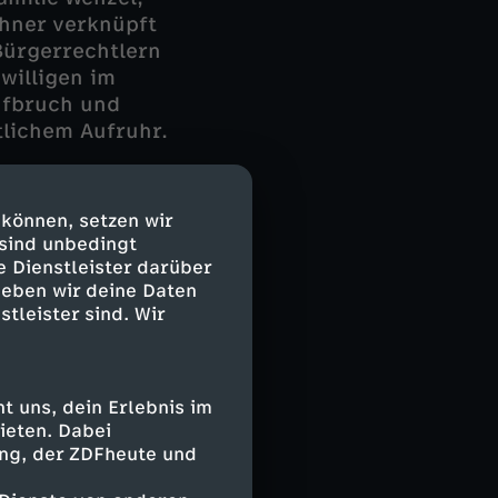
hner verknüpft
Bürgerrechtlern
willigen im
ufbruch und
tlichem Aufruhr.
dem Englischen
 können, setzen wir
 sind unbedingt
e Dienstleister darüber
geben wir deine Daten
stleister sind. Wir
bs. Unmittelbar
in Buch über ihr
eitetet. Sie
 uns, dein Erlebnis im
iben verbindet
ieten. Dabei
. Indem sie in
ing, der ZDFheute und
eibenden Paares
gelebten