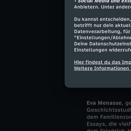
• Social Media und ext
Augenblicke zu e
Anbietern. Unter ander
Du kannst entscheiden,
betrifft nur dein aktu
Die Gäste
Datenverarbeitung, für 
"Einstellungen/Ablehn
Deine Datenschutzeinst
Simon Strauß
, 
Einstellungen widerruf
Geschichte in B
(u. a. SZ) und 
Hier findest du das Im
im Feuilleton d
Weitere Informationen 
"European Archi
Nähe - vom poli
Eva Menasse
, g
Geschichtsstudi
dem Familienro
Essays, die vie