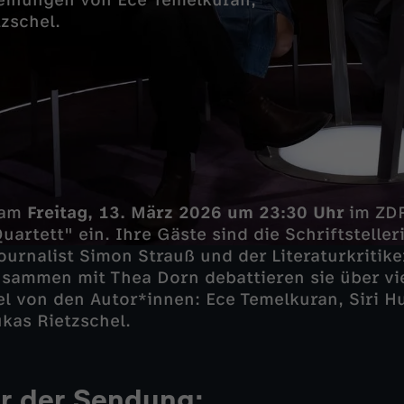
einungen von Ece Temelkuran,
zschel.
 am
Freitag, 13. März 2026 um 23:30 Uhr
im ZD
uartett" ein. Ihre Gäste sind die Schriftstelle
ournalist Simon Strauß und der Literaturkritik
sammen mit Thea Dorn debattieren sie über vi
el von den Autor*innen: Ece Temelkuran, Siri H
kas Rietzschel.
r der Sendung: