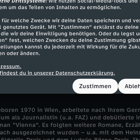
erne Drittsysteme:
Wir nutzen Social-Media-Tools und
iner beispiellos gefühlvollen Einheit.
em um das Teilen von Inhalten zu ermöglichen.
 für welche Zwecke wir deine Daten speichern und ver
ell genutztes Gerät. Mit "Zustimmen" erklärst du dein
 der Sendung:
die wir deine Einwilligung benötigen. Oder du legst u
en" fest, welchen Zwecken du deine Zustimmung gibst
ellungen kannst du jederzeit mit Wirkung für die Zuku
geboren 1988 in Berlin, studierte Altertumswis
en oder ändern.
asel, Poitiers und Cambridge. Er schreibt für d
ist auch Gastdramaturg am Theater. Seit 2017 is
pressum.
er FAZ. Strauß ist Initiator des europäischen Ze
findest du in unserer Datenschutzerklärung.
ve of Voices". 2025 erschien sein erstes Sachb
tischen Wert einer ostdeutschen Sehnsucht".
Zustimmen
Able
eboren 1970 in Wien, arbeitete nach ihrem Ger
um als Journalistin (u.a. FAZ) und debütierte 
man "Vienna". Es folgten weitere Romane, Erz
lfach ausgezeichnet wurden – u.a. mit dem Heinr