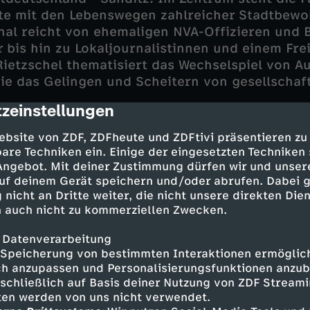
te mit den Lebenswegen zahlreicher Stadtbewo
nal reicht von ehemaligen NVA-Offizieren und 
 bis hin zu Lokaljournalistinnen und einem Frei
Rietzschel thematisiert das
Wechselspiel von A
e das Gelingen und Scheitern von gesellschaf
zeinstellungen
cription
"Ghost Stories. Ein Buch der Erinnerung", aus 
ebsite von ZDF, ZDFheute und ZDFtivi präsentieren zu
are Techniken ein. Einige der eingesetzten Techniken
r und Grete Osterwald, Rowohlt Verlag
 Angebot. Mit deiner Zustimmung dürfen wir und unser
uf deinem Gerät speichern und/oder abrufen. Dabei 
 nicht an Dritte weiter, die nicht unsere direkten Dien
rb der amerikanische Autor Paul Auster an Kre
 auch nicht zu kommerziellen Zwecken.
eine Frau, die Schriftstellerin Siri Hustvedt, e
 Datenverarbeitung
en zu schreiben, in dem sie ihre Trauer verarb
Speicherung von bestimmten Interaktionen ermöglicht
Jahre gemeinsamer Geschichte. Mit ihrem Schre
h anzupassen und Personalisierungsfunktionen anzub
chen Wunsch, Paul zu neuem Leben zu erwecken
sschließlich auf Basis deiner Nutzung von ZDF Stream
ucht, in die Gemeinschaft des legendären schr
tten werden von uns nicht verwendet.
erbindet sie ihren Schmerz und den Trost der 