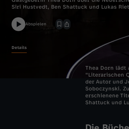
Gastgeberin Thea Dorn über die Neuersch
Siri Hustvedt, Ben Shattuck und Lukas Riet
Abspielen
Details
Thea Dorn lädt
"Literarischen Q
der Autor und J
Soboczynski. Zu
erschienene Tit
Shattuck und Lu
Die Büche