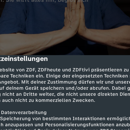
 Sie wirft alles hin, begibt sich
zeinstellungen
cription
hnsucht nach einer Spiritualität, die Sinnlichke
ebsite von ZDF, ZDFheute und ZDFtivi präsentieren zu
ch einer langen Reise und hohen Schulden baut 
are Techniken ein. Einige der eingesetzten Techniken
 Angebot. Mit deiner Zustimmung dürfen wir und unser
eres Leben als Tantralehrerin auf. Mit dem See
uf deinem Gerät speichern und/oder abrufen. Dabei 
cht sie über ihren Weg.
 nicht an Dritte weiter, die nicht unsere direkten Dien
 auch nicht zu kommerziellen Zwecken.
at "die letzte Bank – Fragen an das Leben" len
 Datenverarbeitung
Speicherung von bestimmten Interaktionen ermöglicht
Rückschläge im Leben erfahren und Chancen er
h anzupassen und Personalisierungsfunktionen anzub
r letzten Bank" nehmen mit ihren Gästen im We