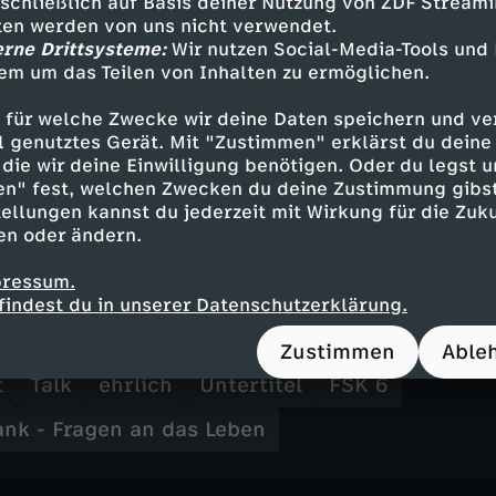
sschließlich auf Basis deiner Nutzung von ZDF Stream
ensfrau Melanie Wolfers und der evangelische P
tten werden von uns nicht verwendet.
tz.
erne Drittsysteme:
Wir nutzen Social-Media-Tools und
em um das Teilen von Inhalten zu ermöglichen.
nn ist Pastor in Hamburg, Theologe, Buchautor
chauspieler. Er arbeitet für das Projekt "Inner
 für welche Zwecke wir deine Daten speichern und ver
ell genutztes Gerät. Mit "Zustimmen" erklärst du dein
jekte für die Zukunft der Kirche entwickelt. Ju
die wir deine Einwilligung benötigen. Oder du legst u
in diversen Fernseh- und Kinoproduktionen zu
en" fest, welchen Zwecken du deine Zustimmung gibst
ßeren Öffentlichkeit durch seine Rolle in der S
ellungen kannst du jederzeit mit Wirkung für die Zuku
ekannt.
en oder ändern.
pressum.
findest du in unserer Datenschutzerklärung.
Inhalte entdecken
Zustimmen
Able
t
Talk
ehrlich
Untertitel
FSK 6
ank - Fragen an das Leben