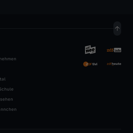
rnehmen
tal
Schule
nsehen
ännchen