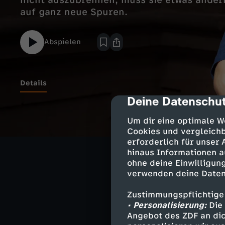
nicht auszubrennen, muss sie etwas ändern.
auf ganz neue Spuren.
Abspielen
Details
Deine Datenschut
cmp-dialog-des
Sie folgt der Se
Um dir eine optimale W
ausschließt. Na
Cookies und vergleichb
erforderlich für unser
neues, ganz and
hinaus Informationen a
Sengelmann spri
ohne deine Einwilligung
verwenden deine Daten
Das Kirchenform
Zustimmungspflichtige
• Personalisierung:
Die 
die Frage, wie 
Angebot des ZDF an dic
können. Auf "de