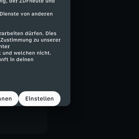
ing, der ZDFheute und
astor Julian
 Dienste von anderen
, Musiker,
 City Church".
arbeiten dürfen. Dies
e Zustimmung zu unserer
lian
nter
 sehen und
 und welchen nicht.
erie "Türkisch
nft in deinen
hnen
Einstellen