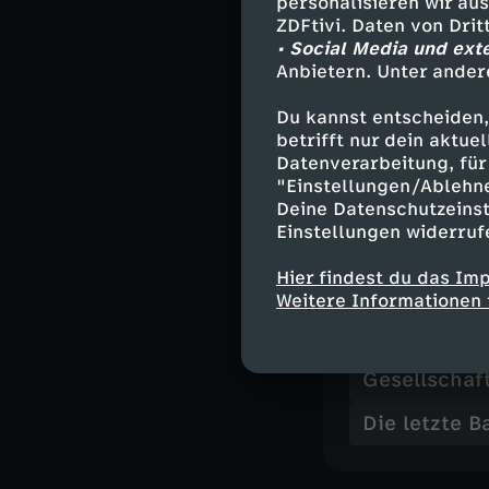
personalisieren wir au
katholische Ord
ZDFtivi. Daten von Dri
Sengelmann Pla
• Social Media und ext
Anbietern. Unter ander
Julian Sengelma
Moderator und S
Du kannst entscheiden,
betrifft nur dein aktu
Dort werden Pro
Datenverarbeitung, für 
Sengelmann ist 
"Einstellungen/Ablehn
wurde einer grö
Deine Datenschutzeinst
für Anfänger" b
Einstellungen widerruf
Hier findest du das Im
Weitere Informationen 
Ähnliche 
Gesellschaf
Die letzte B