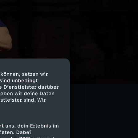
it nicht
 können, setzen wir
sie sich ein
 sind unbedingt
e Dienstleister darüber
lsorger Julian
geben wir deine Daten
stleister sind. Wir
kt den Blick auf
 uns, dein Erlebnis im
griffen werden
ieten. Dabei
chsel die