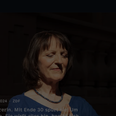
024
ZDF
erin. Mit Ende 30 spürt sie: Um