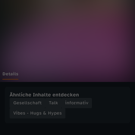
u
Wechseln zu: ZDFheute
g
s
&
H
y
Details
p
Ähnliche Inhalte entdecken
e
Gesellschaft
Talk
informativ
Vibes - Hugs & Hypes
s
-