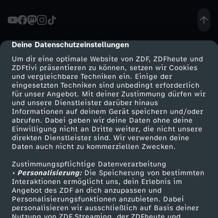
C
O
Deine Datenschutzeinstellungen
cmp-dialog-description
Um dir eine optimale Website von ZDF, ZDFheute und
A
ZDFtivi präsentieren zu können, setzen wir Cookies
und vergleichbare Techniken ein. Einige der
eingesetzten Techniken sind unbedingt erforderlich
C
für unser Angebot. Mit deiner Zustimmung dürfen wir
Mehr ZDF
Service
und unsere Dienstleister darüber hinaus
H
Informationen auf deinem Gerät speichern und/oder
ZDF-Apps
ZDFmitreden
abrufen. Dabei geben wir deine Daten ohne deine
Einwilligung nicht an Dritte weiter, die nicht unsere
E
Smart TV
Kontakt zum ZDF
direkten Dienstleister sind. Wir verwenden deine
Daten auch nicht zu kommerziellen Zwecken.
ZDFtext
Tickets
L
Zustimmungspflichtige Datenverarbeitung
Livestreams
Zuschauerservice
• Personalisierung:
Die Speicherung von bestimmten
L
Sendungen A-Z
Hilfe
Interaktionen ermöglicht uns, dein Erlebnis im
Angebot des ZDF an dich anzupassen und
TV-Programm
Personalisierungsfunktionen anzubieten. Dabei
A
personalisieren wir ausschließlich auf Basis deiner
Nutzung von ZDF Streaming, der ZDFheute und