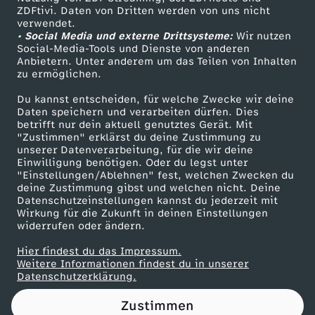
ZDFtivi. Daten von Dritten werden von uns nicht
-
Das ZDF
verwendet.
• Social Media und externe Drittsysteme:
Wir nutzen
ZDF Unternehmen
F
Social-Media-Tools und Dienste von anderen
Anbietern. Unter anderem um das Teilen von Inhalten
Karriere
zu ermöglichen.
a
Presseportal
Du kannst entscheiden, für welche Zwecke wir deine
ZDF goes Schule
Daten speichern und verarbeiten dürfen. Dies
k
betrifft nur dein aktuell genutztes Gerät. Mit
Werbefernsehen
"Zustimmen" erklärst du deine Zustimmung zu
e
unserer Datenverarbeitung, für die wir deine
Mainzelmännchen
Einwilligung benötigen. Oder du legst unter
"Einstellungen/Ablehnen" fest, welchen Zwecken du
&
deine Zustimmung gibst und welchen nicht. Deine
Datenschutzeinstellungen kannst du jederzeit mit
Wirkung für die Zukunft in deinen Einstellungen
K
widerrufen oder ändern.
O
Hier findest du das Impressum.
Partner
Weitere Informationen findest du in unserer
Datenschutzerklärung.
P
Zustimmen