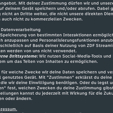
 Angebot. Mit deiner Zustimmung dürfen wir und unser
uf deinem Gerät speichern und/oder abrufen. Dabei 
 nicht an Dritte weiter, die nicht unsere direkten Dien
 auch nicht zu kommerziellen Zwecken.
 Datenverarbeitung
Speicherung von bestimmten Interaktionen ermöglicht
h anzupassen und Personalisierungsfunktionen anzub
sschließlich auf Basis deiner Nutzung von ZDF Stream
tten werden von uns nicht verwendet.
erne Drittsysteme:
Wir nutzen Social-Media-Tools und
em um das Teilen von Inhalten zu ermöglichen.
Inhalte entdecken
 für welche Zwecke wir deine Daten speichern und ver
t
Talk
informativ
Vibes - Hugs & Hypes
ell genutztes Gerät. Mit "Zustimmen" erklärst du dein
die wir deine Einwilligung benötigen. Oder du legst u
en" fest, welchen Zwecken du deine Zustimmung gibst
ellungen kannst du jederzeit mit Wirkung für die Zuku
en oder ändern.
pressum.