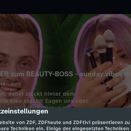
ER zum BEAUTY-BOSS - sunday.vibes mi
019
funk
n, dabei steckt hinter dem
elle Kiko erzählt Eugen uns über
nd seine Lebensplanung!
zeinstellungen
cription
ebsite von ZDF, ZDFheute und ZDFtivi präsentieren zu
are Techniken ein. Einige der eingesetzten Techniken