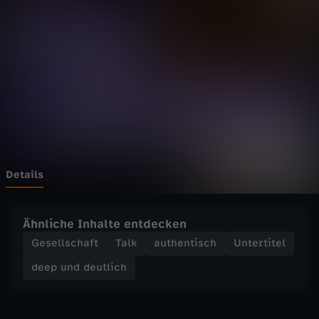
d
e
u
t
l
i
Details
c
Ähnliche Inhalte entdecken
h
Gesellschaft
Talk
authentisch
Untertitel
deep und deutlich
-
D