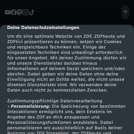
o
c
Deine Datenschutzeinstellungen
cmp-dialog-description
Um dir eine optimale Website von ZDF, ZDFheute und
h
ZDFtivi präsentieren zu können, setzen wir Cookies
und vergleichbare Techniken ein. Einige der
eingesetzten Techniken sind unbedingt erforderlich
n
für unser Angebot. Mit deiner Zustimmung dürfen wir
Mehr ZDF
Service
und unsere Dienstleister darüber hinaus
a
Informationen auf deinem Gerät speichern und/oder
ZDF-Apps
ZDFmitreden
abrufen. Dabei geben wir deine Daten ohne deine
Einwilligung nicht an Dritte weiter, die nicht unsere
c
Smart TV
Kontakt zum ZDF
direkten Dienstleister sind. Wir verwenden deine
Daten auch nicht zu kommerziellen Zwecken.
ZDFtext
Tickets
h
Zustimmungspflichtige Datenverarbeitung
Livestreams
Zuschauerservice
• Personalisierung:
Die Speicherung von bestimmten
d
Sendungen A-Z
Hilfe
Interaktionen ermöglicht uns, dein Erlebnis im
Angebot des ZDF an dich anzupassen und
TV-Programm
Personalisierungsfunktionen anzubieten. Dabei
e
personalisieren wir ausschließlich auf Basis deiner
Nutzung von ZDF Streaming, der ZDFheute und