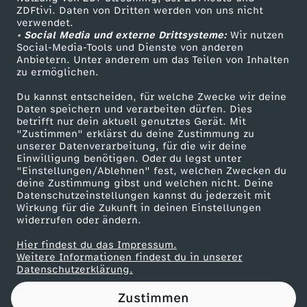
ZDFtivi. Daten von Dritten werden von uns nicht
r
Das ZDF
verwendet.
• Social Media und externe Drittsysteme:
Wir nutzen
ZDF Unternehmen
O
Social-Media-Tools und Dienste von anderen
Anbietern. Unter anderem um das Teilen von Inhalten
Karriere
zu ermöglichen.
P
Presseportal
Du kannst entscheiden, für welche Zwecke wir deine
ZDF goes Schule
Daten speichern und verarbeiten dürfen. Dies
w
betrifft nur dein aktuell genutztes Gerät. Mit
Werbefernsehen
"Zustimmen" erklärst du deine Zustimmung zu
u
unserer Datenverarbeitung, für die wir deine
Mainzelmännchen
Einwilligung benötigen. Oder du legst unter
"Einstellungen/Ablehnen" fest, welchen Zwecken du
r
deine Zustimmung gibst und welchen nicht. Deine
Datenschutzeinstellungen kannst du jederzeit mit
Wirkung für die Zukunft in deinen Einstellungen
d
widerrufen oder ändern.
e
Hier findest du das Impressum.
Partner
Weitere Informationen findest du in unserer
Datenschutzerklärung.
e
Zustimmen