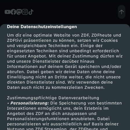
i
l
Deine Datenschutzeinstellungen
cmp-dialog-description
Um dir eine optimale Website von ZDF, ZDFheute und
l
ZDFtivi präsentieren zu können, setzen wir Cookies
und vergleichbare Techniken ein. Einige der
eingesetzten Techniken sind unbedingt erforderlich
a
für unser Angebot. Mit deiner Zustimmung dürfen wir
Mehr ZDF
Service
und unsere Dienstleister darüber hinaus
n
Informationen auf deinem Gerät speichern und/oder
ZDF-Apps
ZDFmitreden
abrufen. Dabei geben wir deine Daten ohne deine
Einwilligung nicht an Dritte weiter, die nicht unsere
e
Smart TV
Kontakt zum ZDF
direkten Dienstleister sind. Wir verwenden deine
Daten auch nicht zu kommerziellen Zwecken.
ZDFtext
Tickets
F
Zustimmungspflichtige Datenverarbeitung
Livestreams
Zuschauerservice
• Personalisierung:
Die Speicherung von bestimmten
r
Sendungen A-Z
Hilfe
Interaktionen ermöglicht uns, dein Erlebnis im
Angebot des ZDF an dich anzupassen und
TV-Programm
Personalisierungsfunktionen anzubieten. Dabei
i
personalisieren wir ausschließlich auf Basis deiner
Nutzung von ZDF Streaming, der ZDFheute und