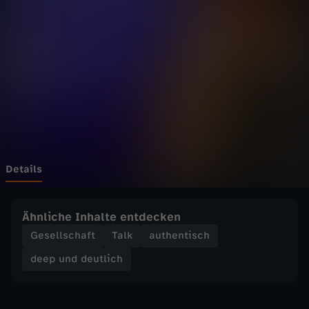
d
e
u
t
l
i
Details
c
Ähnliche Inhalte entdecken
h
Gesellschaft
Talk
authentisch
deep und deutlich
-
M