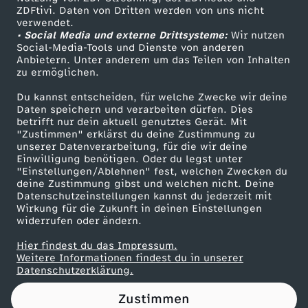
ZDFtivi. Daten von Dritten werden von uns nicht
e
Das ZDF
verwendet.
• Social Media und externe Drittsysteme:
Wir nutzen
ZDF Unternehmen
s
Social-Media-Tools und Dienste von anderen
Anbietern. Unter anderem um das Teilen von Inhalten
Karriere
zu ermöglichen.
e
Presseportal
Du kannst entscheiden, für welche Zwecke wir deine
ZDF goes Schule
Daten speichern und verarbeiten dürfen. Dies
n
betrifft nur dein aktuell genutztes Gerät. Mit
Werbefernsehen
"Zustimmen" erklärst du deine Zustimmung zu
ü
unserer Datenverarbeitung, für die wir deine
Mainzelmännchen
Einwilligung benötigen. Oder du legst unter
"Einstellungen/Ablehnen" fest, welchen Zwecken du
b
deine Zustimmung gibst und welchen nicht. Deine
Datenschutzeinstellungen kannst du jederzeit mit
Wirkung für die Zukunft in deinen Einstellungen
e
widerrufen oder ändern.
r
Hier findest du das Impressum.
Partner
Weitere Informationen findest du in unserer
Datenschutzerklärung.
i
Zustimmen