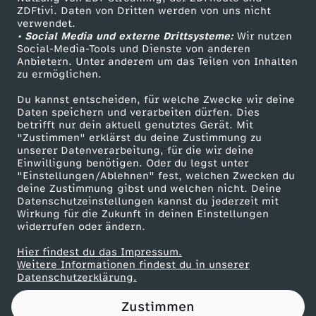
ZDFtivi. Daten von Dritten werden von uns nicht
e
Das ZDF
verwendet.
• Social Media und externe Drittsysteme:
Wir nutzen
ZDF Unternehmen
,
Social-Media-Tools und Dienste von anderen
Anbietern. Unter anderem um das Teilen von Inhalten
Karriere
zu ermöglichen.
d
Presseportal
Du kannst entscheiden, für welche Zwecke wir deine
ZDF goes Schule
Daten speichern und verarbeiten dürfen. Dies
u
betrifft nur dein aktuell genutztes Gerät. Mit
Werbefernsehen
"Zustimmen" erklärst du deine Zustimmung zu
h
unserer Datenverarbeitung, für die wir deine
Mainzelmännchen
Einwilligung benötigen. Oder du legst unter
"Einstellungen/Ablehnen" fest, welchen Zwecken du
a
deine Zustimmung gibst und welchen nicht. Deine
Datenschutzeinstellungen kannst du jederzeit mit
Wirkung für die Zukunft in deinen Einstellungen
s
widerrufen oder ändern.
t
Hier findest du das Impressum.
Partner
Weitere Informationen findest du in unserer
Datenschutzerklärung.
K
Zustimmen