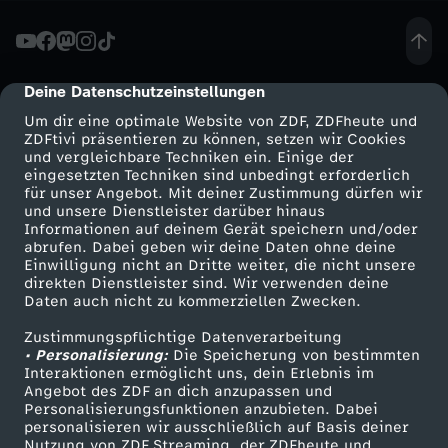
i
t
Deine Datenschutzeinstellungen
cmp-dialog-description
Um dir eine optimale Website von ZDF, ZDFheute und
1
ZDFtivi präsentieren zu können, setzen wir Cookies
und vergleichbare Techniken ein. Einige der
eingesetzten Techniken sind unbedingt erforderlich
2
für unser Angebot. Mit deiner Zustimmung dürfen wir
Mehr ZDF
Service
und unsere Dienstleister darüber hinaus
:
Informationen auf deinem Gerät speichern und/oder
ZDF-Apps
ZDFmitreden
abrufen. Dabei geben wir deine Daten ohne deine
Einwilligung nicht an Dritte weiter, die nicht unsere
"
Smart TV
Kontakt zum ZDF
direkten Dienstleister sind. Wir verwenden deine
Daten auch nicht zu kommerziellen Zwecken.
ZDFtext
Tickets
J
Zustimmungspflichtige Datenverarbeitung
Livestreams
Zuschauerservice
• Personalisierung:
Die Speicherung von bestimmten
u
Sendungen A-Z
Hilfe
Interaktionen ermöglicht uns, dein Erlebnis im
Angebot des ZDF an dich anzupassen und
TV-Programm
Personalisierungsfunktionen anzubieten. Dabei
l
personalisieren wir ausschließlich auf Basis deiner
Nutzung von ZDF Streaming, der ZDFheute und