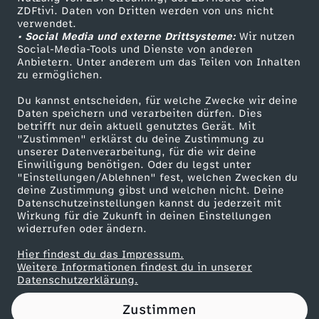
ZDFtivi. Daten von Dritten werden von uns nicht
l
Das ZDF
verwendet.
• Social Media und externe Drittsysteme:
Wir nutzen
ZDF Unternehmen
R
Social-Media-Tools und Dienste von anderen
Anbietern. Unter anderem um das Teilen von Inhalten
Karriere
zu ermöglichen.
o
Presseportal
Du kannst entscheiden, für welche Zwecke wir deine
ZDF goes Schule
Daten speichern und verarbeiten dürfen. Dies
b
betrifft nur dein aktuell genutztes Gerät. Mit
Werbefernsehen
"Zustimmen" erklärst du deine Zustimmung zu
i
unserer Datenverarbeitung, für die wir deine
Mainzelmännchen
Einwilligung benötigen. Oder du legst unter
"Einstellungen/Ablehnen" fest, welchen Zwecken du
n
deine Zustimmung gibst und welchen nicht. Deine
Datenschutzeinstellungen kannst du jederzeit mit
Wirkung für die Zukunft in deinen Einstellungen
s
widerrufen oder ändern.
o
Hier findest du das Impressum.
Partner
Weitere Informationen findest du in unserer
Datenschutzerklärung.
n
Zustimmen