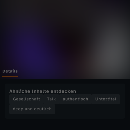
d
e
u
t
l
i
Details
c
Ähnliche Inhalte entdecken
h
Gesellschaft
Talk
authentisch
Untertitel
deep und deutlich
-
W