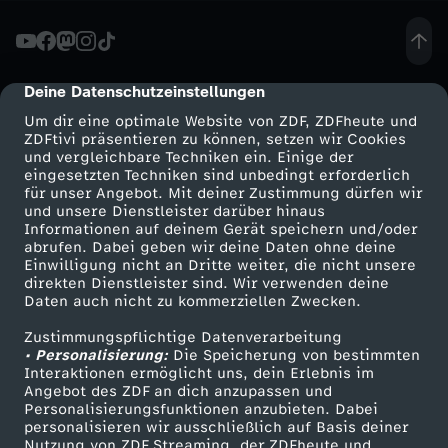
o
d
Deine Datenschutzeinstellungen
cmp-dialog-description
Um dir eine optimale Website von ZDF, ZDFheute und
u
ZDFtivi präsentieren zu können, setzen wir Cookies
und vergleichbare Techniken ein. Einige der
eingesetzten Techniken sind unbedingt erforderlich
r
für unser Angebot. Mit deiner Zustimmung dürfen wir
Mehr ZDF
Service
und unsere Dienstleister darüber hinaus
c
Informationen auf deinem Gerät speichern und/oder
ZDF-Apps
ZDFmitreden
abrufen. Dabei geben wir deine Daten ohne deine
Einwilligung nicht an Dritte weiter, die nicht unsere
h
Smart TV
Kontakt zum ZDF
direkten Dienstleister sind. Wir verwenden deine
Daten auch nicht zu kommerziellen Zwecken.
ZDFtext
Tickets
N
Zustimmungspflichtige Datenverarbeitung
Livestreams
Zuschauerservice
• Personalisierung:
Die Speicherung von bestimmten
o
Sendungen A-Z
Hilfe
Interaktionen ermöglicht uns, dein Erlebnis im
Angebot des ZDF an dich anzupassen und
TV-Programm
Personalisierungsfunktionen anzubieten. Dabei
e
personalisieren wir ausschließlich auf Basis deiner
Nutzung von ZDF Streaming, der ZDFheute und