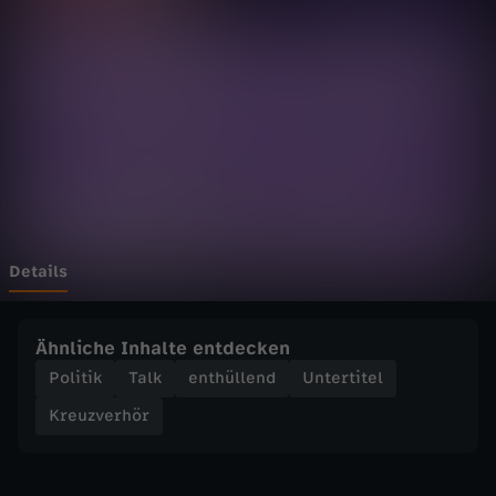
r
h
ö
r
-
H
Details
e
Ähnliche Inhalte entdecken
r
Politik
Talk
enthüllend
Untertitel
Kreuzverhör
r
H