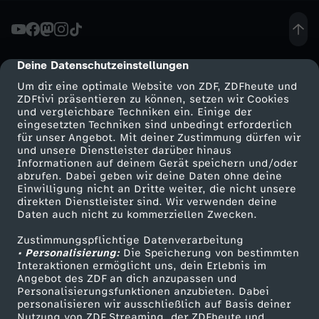
a
b
Deine Datenschutzeinstellungen
cmp-dialog-description
Um dir eine optimale Website von ZDF, ZDFheute und
e
ZDFtivi präsentieren zu können, setzen wir Cookies
und vergleichbare Techniken ein. Einige der
eingesetzten Techniken sind unbedingt erforderlich
c
für unser Angebot. Mit deiner Zustimmung dürfen wir
Mehr ZDF
Service
und unsere Dienstleister darüber hinaus
k
Informationen auf deinem Gerät speichern und/oder
ZDF-Apps
ZDFmitreden
abrufen. Dabei geben wir deine Daten ohne deine
Einwilligung nicht an Dritte weiter, die nicht unsere
,
Smart TV
Kontakt zum ZDF
direkten Dienstleister sind. Wir verwenden deine
Daten auch nicht zu kommerziellen Zwecken.
ZDFtext
Tickets
w
Zustimmungspflichtige Datenverarbeitung
Livestreams
Zuschauerservice
• Personalisierung:
Die Speicherung von bestimmten
a
Sendungen A-Z
Hilfe
Interaktionen ermöglicht uns, dein Erlebnis im
Angebot des ZDF an dich anzupassen und
TV-Programm
Personalisierungsfunktionen anzubieten. Dabei
s
personalisieren wir ausschließlich auf Basis deiner
Nutzung von ZDF Streaming, der ZDFheute und