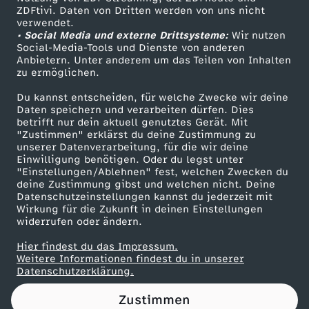
ZDFtivi. Daten von Dritten werden von uns nicht
t
Das ZDF
verwendet.
• Social Media und externe Drittsysteme:
Wir nutzen
ZDF Unternehmen
u
Social-Media-Tools und Dienste von anderen
Anbietern. Unter anderem um das Teilen von Inhalten
Karriere
zu ermöglichen.
n
Presseportal
Du kannst entscheiden, für welche Zwecke wir deine
ZDF goes Schule
Daten speichern und verarbeiten dürfen. Dies
d
betrifft nur dein aktuell genutztes Gerät. Mit
Werbefernsehen
"Zustimmen" erklärst du deine Zustimmung zu
i
unserer Datenverarbeitung, für die wir deine
Mainzelmännchen
Einwilligung benötigen. Oder du legst unter
"Einstellungen/Ablehnen" fest, welchen Zwecken du
e
deine Zustimmung gibst und welchen nicht. Deine
Datenschutzeinstellungen kannst du jederzeit mit
Wirkung für die Zukunft in deinen Einstellungen
G
widerrufen oder ändern.
r
Hier findest du das Impressum.
Partner
Weitere Informationen findest du in unserer
Datenschutzerklärung.
ü
Zustimmen