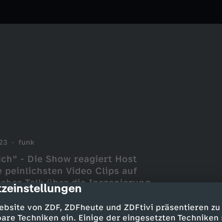
23
funk
lich" - Die Show reagiert Host
 peinlichsten Video Clips auf
ischer Talk über die Inszenierung
zeinstellungen
cription
tke @finnelTIK TOK:
peinlich YOUTUBE:
ebsite von ZDF, ZDFheute und ZDFtivi präsentieren zu
nGMsv1OZXDHTCE_qmvPyYwINSTA
are Techniken ein. Einige der eingesetzten Techniken