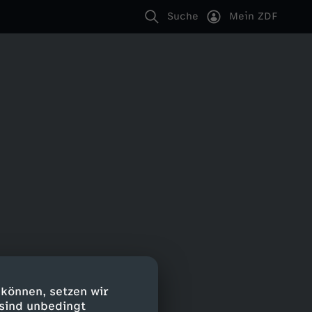
Suche
Mein ZDF
 können, setzen wir
 sind unbedingt