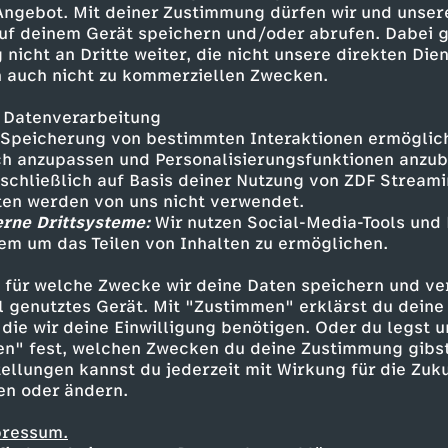
 Angebot. Mit deiner Zustimmung dürfen wir und unser
lmediapeinlich "Ist Social
uf deinem Gerät speichern und/oder abrufen. Dabei 
duktion der moonvibe GmbH für
 nicht an Dritte weiter, die nicht unsere direkten Dien
 auch nicht zu kommerziellen Zwecken.
stagram:
 https://www.tiktok.com/@funk
 Datenverarbeitung
Speicherung von bestimmten Interaktionen ermöglicht
edia peinlich? - Die
h anzupassen und Personalisierungsfunktionen anzub
sschließlich auf Basis deiner Nutzung von ZDF Stream
ctions
tten werden von uns nicht verwendet.
erne Drittsysteme:
Wir nutzen Social-Media-Tools und
em um das Teilen von Inhalten zu ermöglichen.
Inhalte entdecken
 für welche Zwecke wir deine Daten speichern und ver
k
anregend
Untertitel
Ist Social Media pei
ell genutztes Gerät. Mit "Zustimmen" erklärst du dein
die wir deine Einwilligung benötigen. Oder du legst u
en" fest, welchen Zwecken du deine Zustimmung gibst
ellungen kannst du jederzeit mit Wirkung für die Zuku
en oder ändern.
pressum.