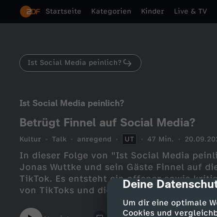
Startseite
Kategorien
Kinder
Live & TV
Ist Social Media peinlich?
Ist Social Media peinlich?
Betrügt Finnel auf Social Media?
Kultur
Talk
anregend
UT
47 Min.
20.09.20
In dieser Folge von "Ist Social Media pein
Jonas Wuttke und sein Gäste Finnel auf die
TikTok. Es entsteht ein offener sowie krit
Deine Datenschut
cmp-dialog-des
von TikToks und die Echtheit dieser Clips. @jonaswut
https://www.tiktok.com/@istsocialmedia
Um dir eine optimale W
https://www.youtube.com/channel/UC
Cookies und vergleichb