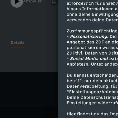
Abspielen
erforderlich für unser
GRAM: https://www.instagram.com/istsocia
hinaus Informationen a
Media peinlich? - Die Show" ist eine Pro
ohne deine Einwilligung
funk. Wir gehören auch zu funk. Schaut da mal rein: YouTube:
verwenden deine Daten
https://www.youtube.com/funkofficial In
https://www.instagram.com/funk TikTok:
Zustimmungspflichtige
Website: https://go.funk.net Impressum:
• Personalisierung:
Die 
https://go.funk.net/impressumIst Social M
Angebot des ZDF an dic
Details
personalisieren wir au
Show#istsocialmediapeinlich #tiktok #rea
ZDFtivi. Daten von Dri
• Social Media und ext
Anbietern. Unter ander
Ähnliche 
Du kannst entscheiden,
Kultur
Tal
betrifft nur dein aktu
Datenverarbeitung, für 
"Einstellungen/Ablehn
Deine Datenschutzeinst
Einstellungen widerruf
Hier findest du das Im