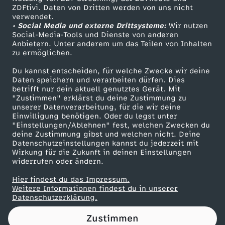
ZDFtivi. Daten von Dritten werden von uns nicht
t
Das ZDF
verwendet.
• Social Media und externe Drittsysteme:
Wir nutzen
ZDF Unternehmen
u
Social-Media-Tools und Dienste von anderen
Anbietern. Unter anderem um das Teilen von Inhalten
Karriere
zu ermöglichen.
n
Presseportal
Du kannst entscheiden, für welche Zwecke wir deine
ZDF goes Schule
Daten speichern und verarbeiten dürfen. Dies
s
betrifft nur dein aktuell genutztes Gerät. Mit
Werbefernsehen
"Zustimmen" erklärst du deine Zustimmung zu
e
unserer Datenverarbeitung, für die wir deine
Mainzelmännchen
Einwilligung benötigen. Oder du legst unter
"Einstellungen/Ablehnen" fest, welchen Zwecken du
r
deine Zustimmung gibst und welchen nicht. Deine
Datenschutzeinstellungen kannst du jederzeit mit
Wirkung für die Zukunft in deinen Einstellungen
K
widerrufen oder ändern.
a
Hier findest du das Impressum.
Partner
Weitere Informationen findest du in unserer
Datenschutzerklärung.
m
Zustimmen