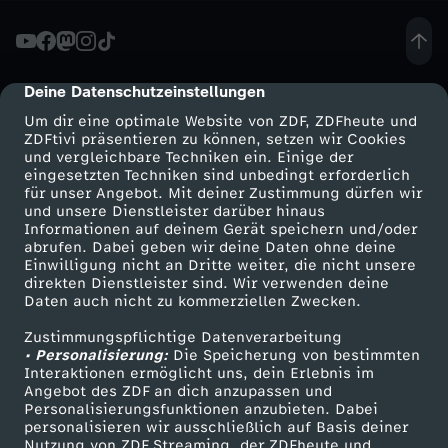
n
l
Deine Datenschutzeinstellungen
cmp-dialog-description
Um dir eine optimale Website von ZDF, ZDFheute und
i
ZDFtivi präsentieren zu können, setzen wir Cookies
und vergleichbare Techniken ein. Einige der
eingesetzten Techniken sind unbedingt erforderlich
c
für unser Angebot. Mit deiner Zustimmung dürfen wir
Mehr ZDF
Service
und unsere Dienstleister darüber hinaus
h
Informationen auf deinem Gerät speichern und/oder
ZDF-Apps
ZDFmitreden
abrufen. Dabei geben wir deine Daten ohne deine
Einwilligung nicht an Dritte weiter, die nicht unsere
?
Smart TV
Kontakt zum ZDF
direkten Dienstleister sind. Wir verwenden deine
Daten auch nicht zu kommerziellen Zwecken.
ZDFtext
Tickets
-
Zustimmungspflichtige Datenverarbeitung
Livestreams
Zuschauerservice
• Personalisierung:
Die Speicherung von bestimmten
I
Sendungen A-Z
Hilfe
Interaktionen ermöglicht uns, dein Erlebnis im
Angebot des ZDF an dich anzupassen und
TV-Programm
Personalisierungsfunktionen anzubieten. Dabei
s
personalisieren wir ausschließlich auf Basis deiner
Nutzung von ZDF Streaming, der ZDFheute und