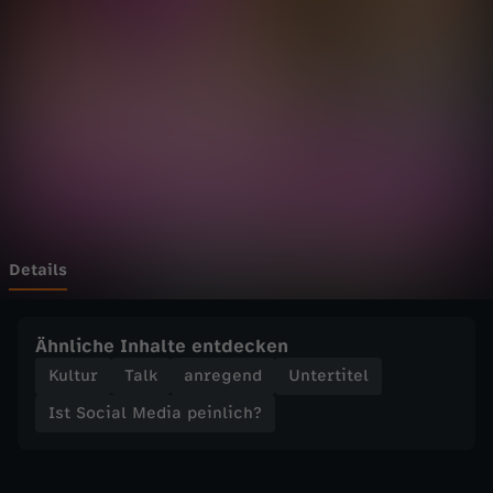
a
l
M
e
d
i
Details
a
Ähnliche Inhalte entdecken
p
Kultur
Talk
anregend
Untertitel
Ist Social Media peinlich?
e
i