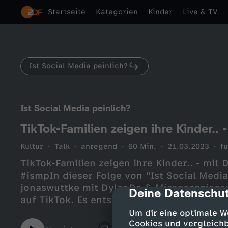
Startseite
Kategorien
Kinder
Live & TV
Ist Social Media peinlich?
Ist Social Media peinlich?
TikTok-Familien zeigen ihre Kinder.
Kultur
Talk
anregend
60 Min.
21.03.2023
f
TikTok-Familien zeigen ihre Kinder.. - mit
#ismpIn dieser Folge von "Ist Social Media
jonaswuttke mit DylanDo & Missgeorgiacava
Deine Datenschut
cmp-dialog-des
auf TikTok. Es entsteht ein offener teils kr
Social Media und Tiktoker:innen die zu vie
Um dir eine optimale W
https://www.tiktok.com/@istsocialmedia
Cookies und vergleichb