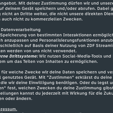
 Angebot. Mit deiner Zustimmung dürfen wir und unser
nGMsv1OZXDHTCE_qmvPyYwINSTA
uf deinem Gerät speichern und/oder abrufen. Dabei 
lmediapeinlich Hier findet ihr
 nicht an Dritte weiter, die nicht unsere direkten Dien
rfotos von Social Media klauen
 auch nicht zu kommerziellen Zwecken.
de/panorama/archiv/2021/Wie-
 Datenverarbeitung
/www.schau-hin.info/sicherheit-
Speicherung von bestimmten Interaktionen ermöglicht
-eltern-
h anzupassen und Personalisierungsfunktionen anzub
sschließlich auf Basis deiner Nutzung von ZDF Stream
kq7FFAf94X8 "Ist Social Media
tten werden von uns nicht verwendet.
er moonvibe GmbH für funk. Wir
erne Drittsysteme:
Wir nutzen Social-Media-Tools und
: YouTube:
em um das Teilen von Inhalten zu ermöglichen.
Inhalte entdecken
stagram:
 https://www.tiktok.com/@funk
 für welche Zwecke wir deine Daten speichern und ver
k
anregend
Ist Social Media peinlich?
ell genutztes Gerät. Mit "Zustimmen" erklärst du dein
edia peinlich? - Die Show
die wir deine Einwilligung benötigen. Oder du legst u
en" fest, welchen Zwecken du deine Zustimmung gibst
ellungen kannst du jederzeit mit Wirkung für die Zuku
en oder ändern.
pressum.