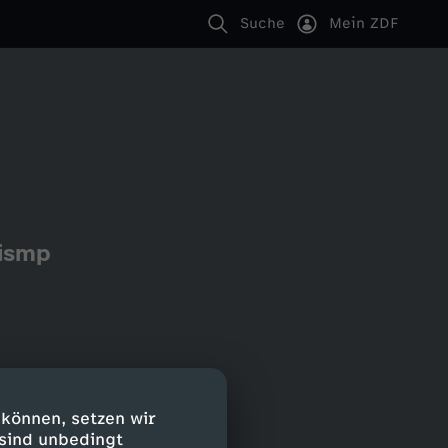
Suche
Mein ZDF
#ismp
 können, setzen wir
 sind unbedingt