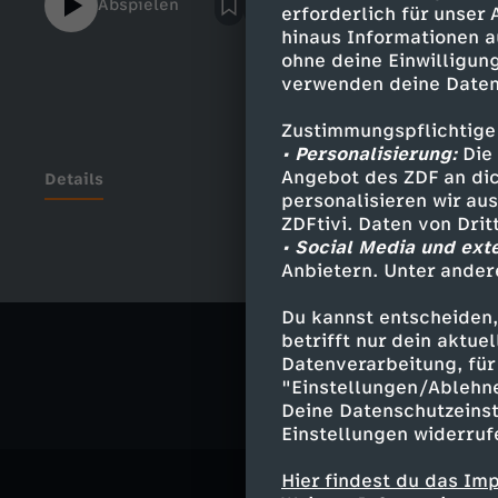
Abspielen
erforderlich für unser
https://www.youtube.com/channel/UC
hinaus Informationen a
GRAM: https://www.instagram.com/istsocia
ohne deine Einwilligung
mehr Infos dazu, wie Pädokriminelle Kinde
verwenden deine Daten
und missbrauchen:https://daserste.ndr.
Paedokriminelle-private-Kinderfotos-
Zustimmungspflichtige
stehlen,kinderpornografie210.htmlhttps:/
• Personalisierung:
Die 
risiken/kinderfotos-im-netz-darauf-sollten
Angebot des ZDF an dic
Details
personalisieren wir au
achtenhttps://www.youtube.com/watch?v=
ZDFtivi. Daten von Dri
peinlich? - Die Show" ist eine Produktion d
• Social Media und ext
gehören auch zu funk. Schaut da mal rein
Anbietern. Unter ander
Ähnliche 
https://www.youtube.com/funkofficial In
https://www.instagram.com/funk TikTok:
Du kannst entscheiden,
Kultur
Tal
Website: https://go.funk.net Impressum:
betrifft nur dein aktu
https://go.funk.net/impressumIst Social M
Datenverarbeitung, für 
"Einstellungen/Ablehn
Deine Datenschutzeinst
Einstellungen widerruf
Hier findest du das Im