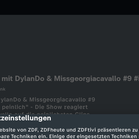
. - mit DylanDo & Missgeorgiacavallo #9 
unk
 DylanDo & Missgeorgiacavallo #9
 peinlich" - Die Show reagiert
llo auf die peinlichsten Clips
zeinstellungen
cription
itischer Talk über Kinder auf
l Geld haben..TIK TOK:
ebsite von ZDF, ZDFheute und ZDFtivi präsentieren zu
peinlich YOUTUBE:
are Techniken ein. Einige der eingesetzten Techniken