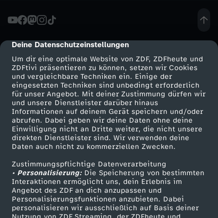
R
,
Deine Datenschutzeinstellungen
cmp-dialog-description
Um dir eine optimale Website von ZDF, ZDFheute und
W
ZDFtivi präsentieren zu können, setzen wir Cookies
und vergleichbare Techniken ein. Einige der
eingesetzten Techniken sind unbedingt erforderlich
e
für unser Angebot. Mit deiner Zustimmung dürfen wir
Mehr ZDF
Service
und unsere Dienstleister darüber hinaus
l
Informationen auf deinem Gerät speichern und/oder
ZDF-Apps
ZDFmitreden
abrufen. Dabei geben wir deine Daten ohne deine
Einwilligung nicht an Dritte weiter, die nicht unsere
c
Smart TV
Kontakt zum ZDF
direkten Dienstleister sind. Wir verwenden deine
Daten auch nicht zu kommerziellen Zwecken.
ZDFtext
Tickets
h
Zustimmungspflichtige Datenverarbeitung
Livestreams
Zuschauerservice
• Personalisierung:
Die Speicherung von bestimmten
e
Sendungen A-Z
Hilfe
Interaktionen ermöglicht uns, dein Erlebnis im
Angebot des ZDF an dich anzupassen und
TV-Programm
Personalisierungsfunktionen anzubieten. Dabei
C
personalisieren wir ausschließlich auf Basis deiner
Nutzung von ZDF Streaming, der ZDFheute und