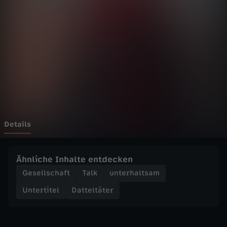
ä
t
e
r
-
S
Details
A
Ähnliche Inhalte entdecken
G
Gesellschaft
Talk
unterhaltsam
Untertitel
Datteltäter
M
I