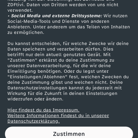
ZDFtivi. Daten von Dritten werden von uns nicht
O
Das ZDF
verwendet.
• Social Media und externe Drittsysteme:
Wir nutzen
ZDF Unternehmen
M
Social-Media-Tools und Dienste von anderen
Anbietern. Unter anderem um das Teilen von Inhalten
Karriere
zu ermöglichen.
E
Presseportal
Du kannst entscheiden, für welche Zwecke wir deine
ZDF goes Schule
Daten speichern und verarbeiten dürfen. Dies
D
betrifft nur dein aktuell genutztes Gerät. Mit
Werbefernsehen
"Zustimmen" erklärst du deine Zustimmung zu
Y
unserer Datenverarbeitung, für die wir deine
Mainzelmännchen
Einwilligung benötigen. Oder du legst unter
"Einstellungen/Ablehnen" fest, welchen Zwecken du
-
deine Zustimmung gibst und welchen nicht. Deine
Datenschutzeinstellungen kannst du jederzeit mit
Wirkung für die Zukunft in deinen Einstellungen
S
widerrufen oder ändern.
T
Hier findest du das Impressum.
Partner
Weitere Informationen findest du in unserer
Datenschutzerklärung.
A
Zustimmen