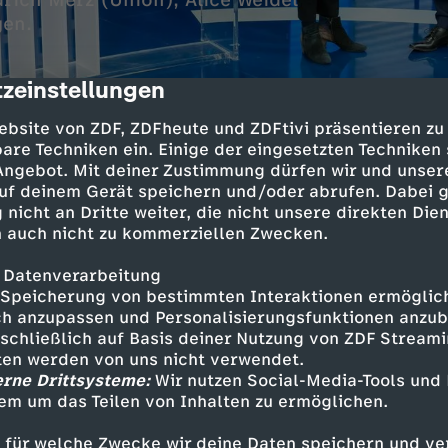
rich Merz (Union), Alice Weidel
gen.
zeinstellungen
cription
ebsite von ZDF, ZDFheute und ZDFtivi präsentieren zu
are Techniken ein. Einige der eingesetzten Techniken
 Angebot. Mit deiner Zustimmung dürfen wir und unser
uf deinem Gerät speichern und/oder abrufen. Dabei 
 nicht an Dritte weiter, die nicht unsere direkten Dien
 auch nicht zu kommerziellen Zwecken.
s ist das Wahlforum des ZDF zur Bundestagswahl
rgerinnen und Bürger, wenn sie den Kanzlerka
 Datenverarbeitung
n und AfD ihre Fragen stellen. Warum ist die 
Speicherung von bestimmten Interaktionen ermöglicht
arum haben Firmen mit immer mehr Bürokratie
h anzupassen und Personalisierungsfunktionen anzub
en, welche Antworten haben Olaf Scholz, Fried
sschließlich auf Basis deiner Nutzung von ZDF Stream
nd Alice Weidel auf die Sorgen der Menschen, 
tten werden von uns nicht verwendet.
 verlieren oder sich das Leben nicht mehr leist
erne Drittsysteme:
Wir nutzen Social-Media-Tools und
em um das Teilen von Inhalten zu ermöglichen.
urin Bettina Schausten und Christian Sievers
führen durch die Sendung.
 für welche Zwecke wir deine Daten speichern und ver