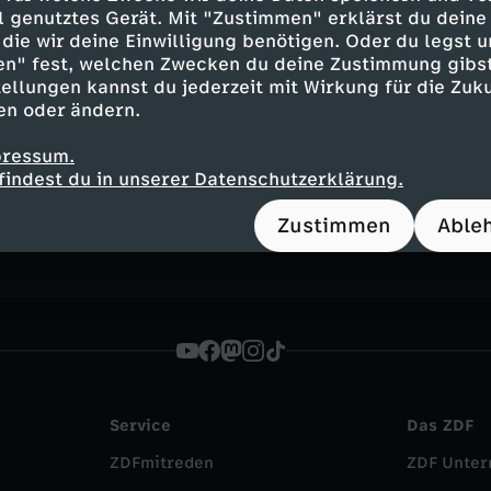
ell genutztes Gerät. Mit "Zustimmen" erklärst du dein
die wir deine Einwilligung benötigen. Oder du legst u
en" fest, welchen Zwecken du deine Zustimmung gibst
ellungen kannst du jederzeit mit Wirkung für die Zuku
Inhalte entdecken
en oder ändern.
estream
kritisch
Untertitel
pressum.
ebärdensprache
Klartext!
findest du in unserer Datenschutzerklärung.
Zustimmen
Able
Service
Das ZDF
ZDFmitreden
ZDF Unte