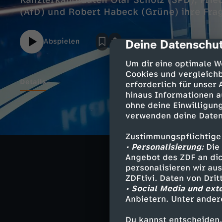
Kanzlerkandidaten Olaf Scholz (SPD), Fried
(AfD) und Robert Habeck (Grüne) ihre Fra
Abspielen
Deine Datenschut
cmp-dialog-des
Um dir eine optimale W
Cookies und vergleichb
Details
erforderlich für unser
hinaus Informationen a
ohne deine Einwilligung
verwenden deine Daten
„Klartext“ – da
erwarten die Bü
Zustimmungspflichtige
SPD, CDU, Grüne
• Personalisierung:
Die 
unpünktlich, w
Angebot des ZDF an dic
Kosten zu kämpf
personalisieren wir au
Robert Habeck u
ZDFtivi. Daten von Dri
Arbeitsplatz zu
• Social Media und ext
Anbietern. Unter ander
ZDF-Chefredakte
heute journal, 
Du kannst entscheiden,