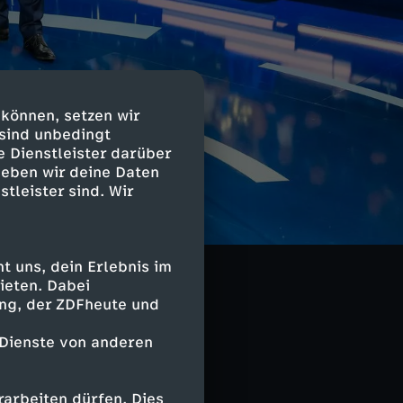
 können, setzen wir
 sind unbedingt
e Dienstleister darüber
geben wir deine Daten
stleister sind. Wir
. Denn Klartext
ndidaten von
Bahn ständig
 uns, dein Erlebnis im
 und höheren
ieten. Dabei
rich Merz,
ing, der ZDFheute und
ihren
en zu können.
 Dienste von anderen
, Moderator des
arbeiten dürfen. Dies