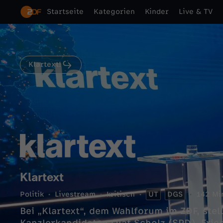
Startseite
Kategorien
Kinder
Live & TV
Klartext!
Klartext
Politik
Livestream
kritisch
UT
DGS
142 Mi
Bei „Klartext“, dem Wahlforum im ZDF, ste