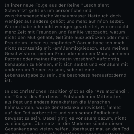
In ihrer neue Folge aus der Reihe "Lesch sieht
z
Schwartz" geht es um persönliche und
zwischenmenschliche Versäumnisse: Hätte ich doch
weniger auf andere gehört und mehr auf mich selbst.
-
Warum habe ich nicht weniger gearbeitet, warum nicht
mehr Zeit mit Freunden und Familie verbracht, warum
nicht den Mut gehabt, Gefühle auszudrücken oder mehr
N
Freude im Leben zu empfinden? Warum habe ich mich
nicht rechtzeitig mit Familienmitgliedern, etwa meinen
o
Geschwistern, meiner Frau oder meinem Mann, meinem
Partner oder meiner Partnerin versöhnt? Aufrichtig
behaupten zu können, mit sich selbst und vor allem mit
R
anderen im Reinen zu sein, scheint eine
Lebensaufgabe zu sein, die besonders herausfordernd
ist.
e
In der christlichen Tradition gibt es die "Ars moriendi",
g
die "Kunst des Sterbens". Entstanden im Mittelalter,
als Pest und andere Krankheiten die Menschen
heimsuchten, wurde der Gedanke entwickelt, immer
r
auf den Tod vorbereitet und sich seiner Endlichkeit
bewusst zu sein. Dabei ging es vor allem darum, nicht
zu sündigen. Übersetzt in die Moderne könnte dieser
e
Gedankengang vielen helfen, überhaupt mal an den Tod