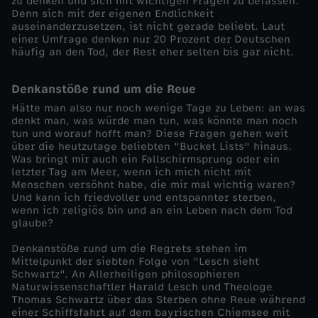
zu denken und sich mit wichtigen Fragen zu befassen.
t
Denn sich mit der eigenen Endlichkeit
auseinanderzusetzen, ist nicht gerade beliebt. Laut
einer Umfrage denken nur 20 Prozent der Deutschen
s
häufig an den Tod, der Rest eher selten bis gar nicht.
-
Denkanstöße rund um die Reue
Hätte man also nur noch wenige Tage zu Leben: an was
S
denkt man, was würde man tun, was könnte man noch
tun und worauf hofft man? Diese Fragen gehen weit
über die heutzutage beliebten "Bucket Lists" hinaus.
t
Was bringt mir auch ein Fallschirmsprung oder ein
letzter Tag am Meer, wenn ich mich nicht mit
e
Menschen versöhnt habe, die mir mal wichtig waren?
Und kann ich friedvoller und entspannter sterben,
wenn ich religiös bin und an ein Leben nach dem Tod
r
glaube?
Denkanstöße rund um die Regrets stehen im
b
Mittelpunkt der siebten Folge von "Lesch sieht
Schwartz". An Allerheiligen philosophieren
e
Naturwissenschaftler Harald Lesch und Theologe
Thomas Schwartz über das Sterben ohne Reue während
einer Schiffsfahrt auf dem bayrischen Chiemsee mit