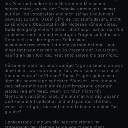
als Pest und andere Krankheiten die Menschen
heimsuchten, wurde der Gedanke entwickelt, immer
auf den Tod vorbereitet und sich seiner Endlichkeit
bewusst zu sein. Dabei ging es vor allem darum, nicht
zu sündigen. Übersetzt in die Moderne könnte dieser
Gedankengang vielen helfen, überhaupt mal an den Tod
zu denken und sich mit wichtigen Fragen zu befassen.
Denn sich mit der eigenen Endlichkeit
auseinanderzusetzen, ist nicht gerade beliebt. Laut
einer Umfrage denken nur 20 Prozent der Deutschen
häufig an den Tod, der Rest eher selten bis gar nicht.
Hätte man also nur noch wenige Tage zu Leben: an was
denkt man, was würde man tun, was könnte man noch
tun und worauf hofft man? Diese Fragen gehen weit
über die heutzutage beliebten "Bucket Lists" hinaus.
Was bringt mir auch ein Fallschirmsprung oder ein
letzter Tag am Meer, wenn ich mich nicht mit
Menschen versöhnt habe, die mir mal wichtig waren?
Und kann ich friedvoller und entspannter sterben,
wenn ich religiös bin und an ein Leben nach dem Tod
glaube?
Denkanstöße rund um die Regrets stehen im
Mittelpunkt der siebten Folge von "Lesch sieht