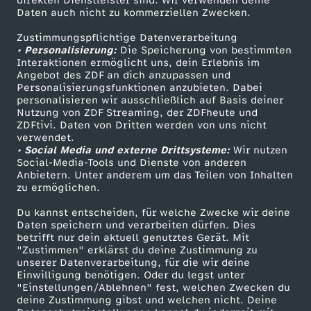
direkten Dienstleister sind. Wir verwenden deine
Daten auch nicht zu kommerziellen Zwecken.
ZDFtext
Tickets
Zustimmungspflichtige Datenverarbeitung
Livestreams
Zuschauerservice
• Personalisierung:
Die Speicherung von bestimmten
Sendungen A-Z
Hilfe
Interaktionen ermöglicht uns, dein Erlebnis im
Angebot des ZDF an dich anzupassen und
TV-Programm
Personalisierungsfunktionen anzubieten. Dabei
personalisieren wir ausschließlich auf Basis deiner
Nutzung von ZDF Streaming, der ZDFheute und
ZDFtivi. Daten von Dritten werden von uns nicht
Das ZDF
verwendet.
• Social Media und externe Drittsysteme:
Wir nutzen
ZDF Unternehmen
Social-Media-Tools und Dienste von anderen
Anbietern. Unter anderem um das Teilen von Inhalten
Karriere
zu ermöglichen.
Presseportal
Du kannst entscheiden, für welche Zwecke wir deine
ZDF goes Schule
Daten speichern und verarbeiten dürfen. Dies
betrifft nur dein aktuell genutztes Gerät. Mit
Werbefernsehen
"Zustimmen" erklärst du deine Zustimmung zu
unserer Datenverarbeitung, für die wir deine
Mainzelmännchen
Einwilligung benötigen. Oder du legst unter
"Einstellungen/Ablehnen" fest, welchen Zwecken du
deine Zustimmung gibst und welchen nicht. Deine