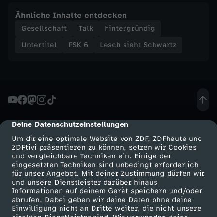
Ähnliche Inhalte entdecken
Gesellschaft
Talk
hintergründig
Untertitel
FSK 6
Lesch sieht Schwartz
Deine Datenschutzeinstellungen
cmp-dialog-description
Um dir eine optimale Website von ZDF, ZDFheute und
ZDFtivi präsentieren zu können, setzen wir Cookies
und vergleichbare Techniken ein. Einige der
eingesetzten Techniken sind unbedingt erforderlich
für unser Angebot. Mit deiner Zustimmung dürfen wir
Mehr ZDF
Service
und unsere Dienstleister darüber hinaus
Informationen auf deinem Gerät speichern und/oder
ZDF-Apps
ZDFmitreden
abrufen. Dabei geben wir deine Daten ohne deine
Einwilligung nicht an Dritte weiter, die nicht unsere
Smart TV
Kontakt zum ZDF