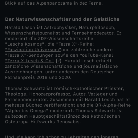
n
Blick auf das Alpenpanorama in der Ferne.
o
Der Naturwissenschaftler und der Geistliche
Harald Lesch ist Astrophysiker, Naturphilosoph,
h
Wissenschaftsjournalist und Fernsehmoderator. Er
moderiert die ZDF-Wissenschaftsreihe
"Leschs Kosmos"
, die "Terra X"-Reihe:
n
"Faszination Universum"
und zahlreiche andere
"Terra X
"-Sendungen sowie den YouTube-Kanal
e
"Terra X Lesch & Co"
. Harald Lesch erhielt
zahlreiche wissenschaftliche und journalistische
Auszeichnungen, unter anderem den Deutschen
R
Fernsehpreis 2018 und 2020.
Thomas Schwartz ist römisch-katholischer Priester,
e
Theologe, Honorarprofessor, Autor, Verleger und
Fernsehmoderator. Zusammen mit Harald Lesch hat er
u
mehrere Bücher veröffentlicht und die BR-Alpha-Reihe
"Alpha bis Omega" moderiert. Thomas Schwartz ist
außerdem Hauptgeschäftsführer des katholischen
e
Osteuropa-Hilfswerks Renovabis.
Und wie kann ich schon zu Lebzeiten den inneren