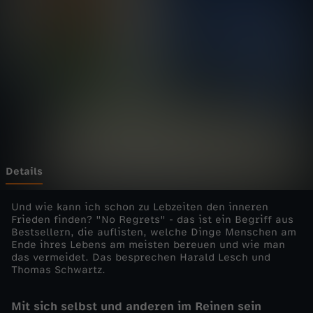
e
h
t
S
c
h
Details
w
Und wie kann ich schon zu Lebzeiten den inneren
Frieden finden? "No Regrets" - das ist ein Begriff aus
Bestsellern, die auflisten, welche Dinge Menschen am
a
Ende ihres Lebens am meisten bereuen und wie man
das vermeidet. Das besprechen Harald Lesch und
r
Thomas Schwartz.
t
Mit sich selbst und anderen im Reinen sein